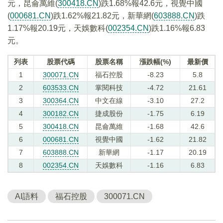
元，昆侖萬維(
300418.CN
)跌1.68%報42.6元，視覺中國
(
000681.CN
)跌1.62%報21.82元，新華網(
603888.CN
)跌
1.17%報20.19元，天娛數科(
002354.CN
)跌1.16%報6.83
元。
列表
股票代碼
股票名稱
漲跌幅(%)
最新價
1
300071.CN
福石控股
-8.23
5.8
2
603533.CN
掌閱科技
-4.72
21.61
3
300364.CN
中文在線
-3.10
27.2
4
300182.CN
捷成股份
-1.75
6.19
5
300418.CN
昆侖萬維
-1.68
42.6
6
000681.CN
視覺中國
-1.62
21.82
7
603888.CN
新華網
-1.17
20.19
8
002354.CN
天娛數科
-1.16
6.83
AI語料
福石控股
300071.CN