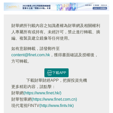
財華網所刊載內容之知識產權為財華網及相關權利
人專屬所有或持有。未經許可，禁止進行轉載、摘
編、複製及建立鏡像等任何使用。
如有意願轉載，請發郵件至
content@finet.com.hk
，獲得書面確認及授權後，
方可轉載。
下載APP
下載財華財經APP，把握投資先機
更多精彩内容，請點擊：
財華網
(https://www.finet.hk/)
財華智庫網
(https://www.finet.com.cn)
現代電視FINTV
(http://www.fintv.hk)