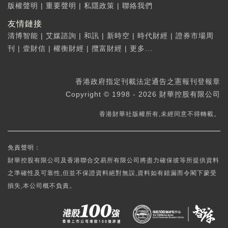
版權聲明
|
重要聲明
|
私隱政策
|
聯絡我們
友情鏈接
清博智能
|
艾媒諮詢
|
和訊
|
新時空
|
時代財經
|
證券市場周
刊
|
壹財信
|
權衡財經
|
攬富財經
|
更多...
香港政府指定刊載法定通告之憲報刊登報章
Copyright © 1998 - 2026 財華控股有限公司
香港財華社版權所有,未經同意不得轉載。
免責聲明：
財華控股有限公司及香港聯合交易所有限公司將盡力確保彼等所提供資料
之準確性及可靠性,但並不保證資料絕對無誤,資料如有錯漏而令閣下蒙受
損失,本公司概不負責。