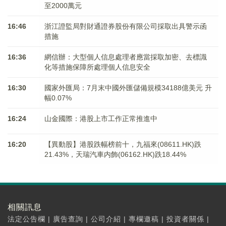
至2000萬元
16:46
浙江證監局對財通證券股份有限公司採取出具警示函
措施
16:36
網信辦：大型個人信息處理者應當採取加密、去標識
化等措施保障所處理個人信息安全
16:30
國家外匯局：7月末中國外匯儲備規模34188億美元 升
幅0.07%
16:24
山金國際：港股上市工作正常推進中
16:20
【異動股】港股跌幅榜前十，九福來(08611.HK)跌
21.43%，天瑞汽車内飾(06162.HK)跌18.44%
相關訊息
法定公告欄
|
廣告查詢
|
公司介紹
|
專欄邀稿
|
投資者關係
|