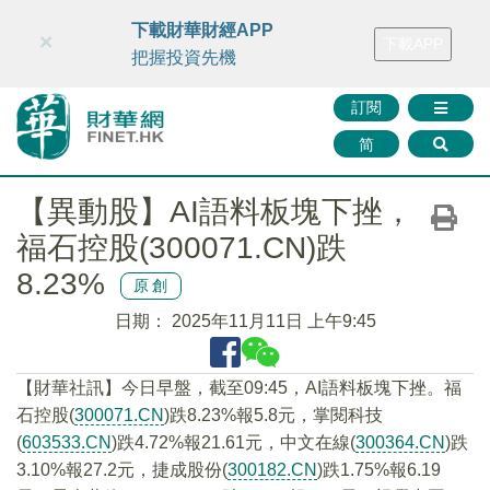
財華智庫網
FINTV
FINMETA
財華證券
媒體矩陣
下載財華財經APP
×
下載APP
智庫沙龍
聯絡我們
把握投資先機
訂閱
简
【異動股】AI語料板塊下挫，
福石控股(300071.CN)跌
8.23%
原創
日期：
2025年11月11日 上午9:45
【財華社訊】今日早盤，截至09:45，AI語料板塊下挫。福
石控股(
300071.CN
)跌8.23%報5.8元，掌閱科技
(
603533.CN
)跌4.72%報21.61元，中文在線(
300364.CN
)跌
3.10%報27.2元，捷成股份(
300182.CN
)跌1.75%報6.19