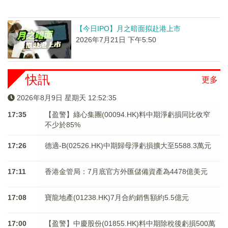
【今日IPO】月之暗面拟赴港上市
2026年7月21日 下午5:50
快訊
更多
2026年8月9日 星期天 12:52:35
17:35
【盈警】綠心集團(00094.HK)料中期淨虧損同比收窄
不少於85%
17:26
德適-B(02526.HK)中期歸母淨虧損擴大至5588.3萬元
17:11
香港金管局：7月底官方外匯儲備資產為4478億美元
17:08
寶龍地產(01238.HK)7月合約銷售額約5.5億元
17:00
【盈警】中慶股份(01855.HK)料中期除稅後虧損500萬