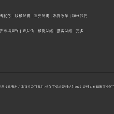
者關係
|
版權聲明
|
重要聲明
|
私隱政策
|
聯絡我們
券市場周刊
|
壹財信
|
權衡財經
|
攬富財經
|
更多...
所提供資料之準確性及可靠性,但並不保證資料絕對無誤,資料如有錯漏而令閣