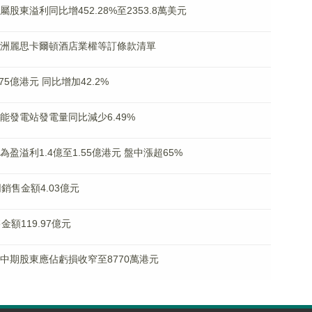
歸屬股東溢利同比增452.28%至2353.8萬美元
出售澳洲麗思卡爾頓酒店業權等訂條款清單
.75億港元 同比增加42.2%
太陽能發電站發電量同比減少6.49%
虧為盈溢利1.4億至1.55億港元 盤中漲超65%
同銷售金額4.03億元
售金額119.97億元
)料中期股東應佔虧損收窄至8770萬港元