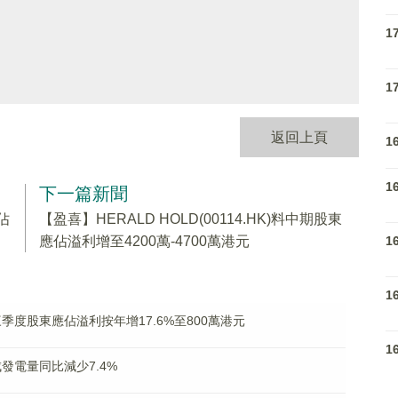
1
1
返回上頁
1
1
下一篇新聞
佔
【盈喜】HERALD HOLD(00114.HK)料中期股東
1
應佔溢利增至4200萬-4700萬港元
1
HK)第三季度股東應佔溢利按年增17.6%至800萬港元
1
完成發電量同比減少7.4%