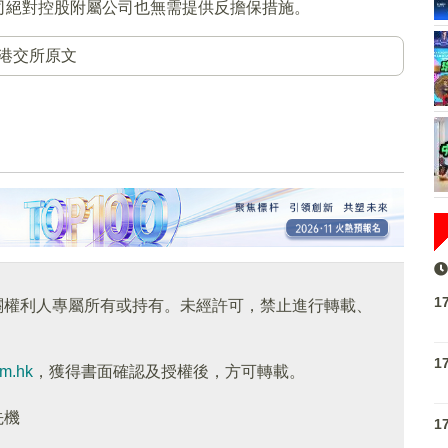
司絕對控股附屬公司也無需提供反擔保措施。
港交所原文
1
關權利人專屬所有或持有。未經許可，禁止進行轉載、
1
om.hk
，獲得書面確認及授權後，方可轉載。
先機
1