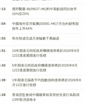
7:13
禮邦醫藥-B(09637.HK)料中期虧損同比收窄
15%至25%
7:04
中國海外宏洋集團(00081.HK)7月合約銷售額
按年上升44%
6:53
和光智成完成天使輪數千萬融資
6:51
10年期港元特區政府機構債券將於2026年8月
12日透過重開進行投標
6:43
5年期港元特區政府機構債券將於2026年8月
12日透過重開進行投標
6:39
1年期港元隔夜平均指數掛鉤債券將於2026年8
月12日進行投標
6:28
香港證監會就中國糖果前高管的失當行為取得
13年取消資格令