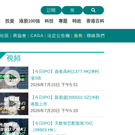
訂閱
简
遞
投資
港股100強
科技
專題
時政
香港百科
社區
商協會
CAGA
法定公告欄
服務
聯絡我們
視頻
【今日IPO】鼎泰高科[1377.HK]净利
涨3倍
2026年7月15日 下午5:51
【今日IPO】新易盛[300502.SZ]冲刺
港股上市
2026年7月20日 下午5:20
【今日IPO】天数智芯配股筹70亿
（09903.HK）