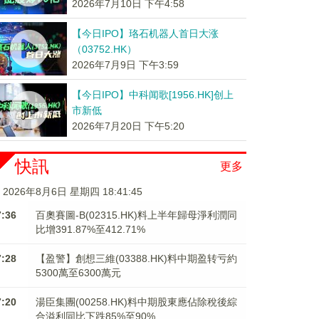
2026年7月10日 下午4:58
【今日IPO】珞石机器人首日大涨
（03752.HK）
2026年7月9日 下午3:59
【今日IPO】中科闻歌[1956.HK]创上
市新低
2026年7月20日 下午5:20
快訊
更多
2026年8月6日 星期四 18:41:45
7:36
百奧賽圖-B(02315.HK)料上半年歸母淨利潤同
比增391.87%至412.71%
7:28
【盈警】創想三維(03388.HK)料中期盈转亏約
5300萬至6300萬元
7:20
湯臣集團(00258.HK)料中期股東應佔除稅後綜
合溢利同比下跌85%至90%