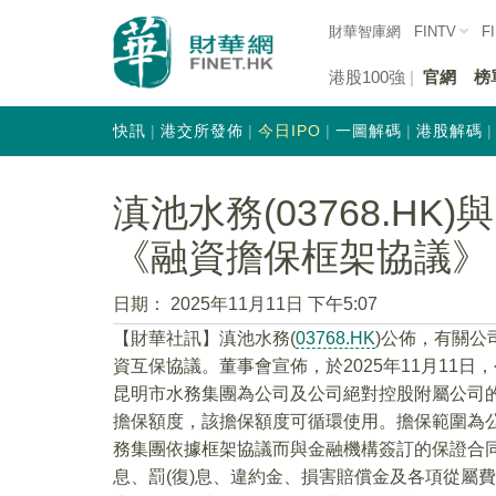
財華智庫網
FINTV
F
港股100強
官網
榜
快訊
港交所發佈
今日IPO
一圖解碼
港股解碼
滇池水務(03768.H
《融資擔保框架協議》
日期：
2025年11月11日 下午5:07
【財華社訊】滇池水務(
03768.HK
)公佈，有關公
資互保協議。董事會宣佈，於2025年11月11
昆明市水務集團為公司及公司絕對控股附屬公司的
擔保額度，該擔保額度可循環使用。擔保範圍為
務集團依據框架協議而與金融機構簽訂的保證合同
息、罰(復)息、違約金、損害賠償金及各項從屬