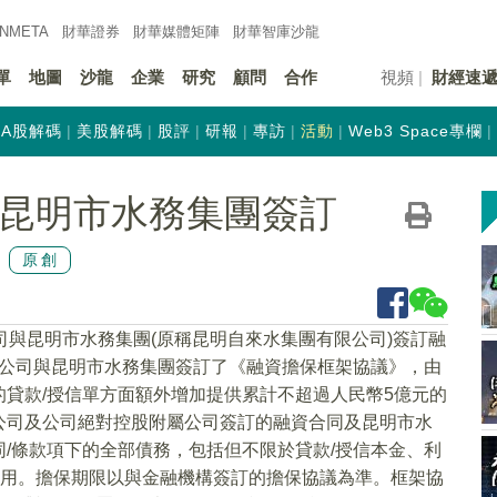
INMETA
財華證券
財華
媒體矩陣
財華
智庫沙龍
單
地圖
沙龍
企業
研究
顧問
合作
視頻
財經速
A股解碼
美股解碼
股評
研報
專訪
活動
Web3 Space專欄
K)與昆明市水務集團簽訂
原創
司與昆明市水務集團(原稱昆明自來水集團有限公司)簽訂融
日，公司與昆明市水務集團簽訂了《融資擔保框架協議》，由
貸款/授信單方面額外增加提供累計不超過人民幣5億元的
公司及公司絕對控股附屬公司簽訂的融資合同及昆明市水
/條款項下的全部債務，包括但不限於貸款/授信本金、利
費用。擔保期限以與金融機構簽訂的擔保協議為準。框架協