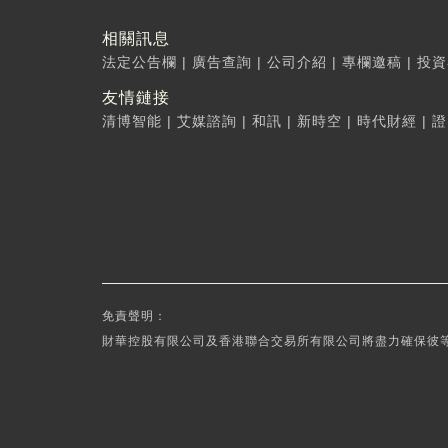
相關訊息
法定公告欄
|
廣告查詢
|
公司介紹
|
專欄邀稿
|
投資
友情鏈接
清博智能
|
艾媒諮詢
|
和訊
|
新時空
|
時代財經
|
證
免責聲明：
財華控股有限公司及香港聯合交易所有限公司將盡力確保彼等