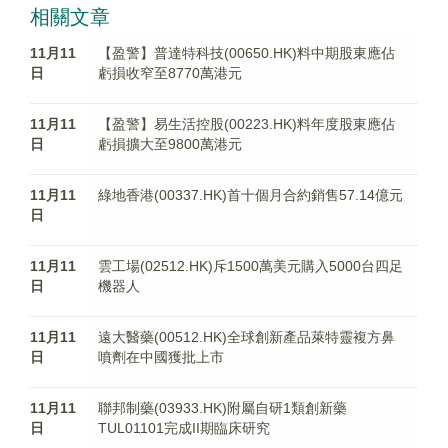
相關文章
11月11
【盈警】普達特科技(00650.HK)料中期股東應佔
日
虧損收窄至8770萬港元
11月11
【盈警】易生活控股(00223.HK)料年度股東應佔
日
虧損擴大至9800萬港元
11月11
綠地香港(00337.HK)首十個月合約銷售57.14億元
日
11月11
雲工場(02512.HK)斥1500萬美元購入5000台四足
日
機器人
11月11
遠大醫藥(00512.HK)全球創新產品萊特靈複方鼻
日
噴劑在中國獲批上市
11月11
聯邦制藥(03933.HK)附屬自研1類創新藥
日
TUL01101完成II期臨床研究