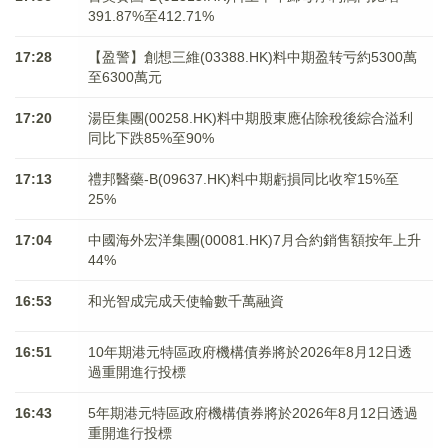
391.87%至412.71%
17:28
【盈警】創想三維(03388.HK)料中期盈转亏約5300萬
至6300萬元
17:20
湯臣集團(00258.HK)料中期股東應佔除稅後綜合溢利
同比下跌85%至90%
17:13
禮邦醫藥-B(09637.HK)料中期虧損同比收窄15%至
25%
17:04
中國海外宏洋集團(00081.HK)7月合約銷售額按年上升
44%
16:53
和光智成完成天使輪數千萬融資
16:51
10年期港元特區政府機構債券將於2026年8月12日透
過重開進行投標
16:43
5年期港元特區政府機構債券將於2026年8月12日透過
重開進行投標