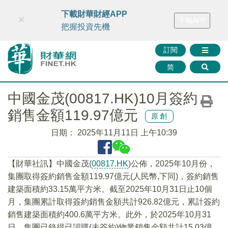
財華智庫網
FINTV
FINMETA
財華證券
媒體矩陣
下載財華財經APP
×
下載APP
智庫沙龍
聯絡我們
把握投資先機
訂閱
简
中國金茂(00817.HK)10月簽約
銷售金額119.97億元
原創
日期：
2025年11月11日 上午10:39
【財華社訊】中國金茂(
00817.HK
)公佈，2025年10月份，
集團取得簽約銷售金額119.97億元(人民幣,下同)，簽約銷售
建築面積約33.15萬平方米。截至2025年10月31日止10個
月，集團累計取得簽約銷售金額共計926.82億元，累計簽約
銷售建築面積約400.6萬平方米。此外，於2025年10月31
日，集團已錄得已認購(未簽約)物業銷售金額共計15.03億