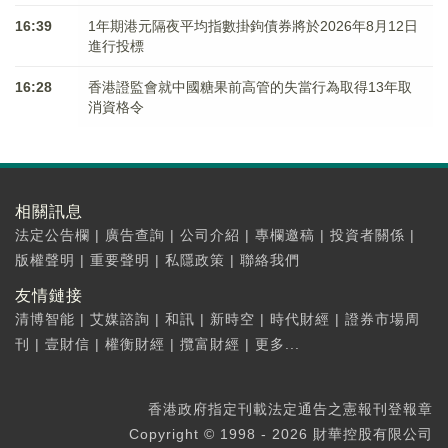
16:39
1年期港元隔夜平均指數掛鉤債券將於2026年8月12日
進行投標
16:28
香港證監會就中國糖果前高管的失當行為取得13年取
消資格令
相關訊息
法定公告欄
|
廣告查詢
|
公司介紹
|
專欄邀稿
|
投資者關係
|
版權聲明
|
重要聲明
|
私隱政策
|
聯絡我們
友情鏈接
清博智能
|
艾媒諮詢
|
和訊
|
新時空
|
時代財經
|
證券市場周
刊
|
壹財信
|
權衡財經
|
攬富財經
|
更多...
香港政府指定刊載法定通告之憲報刊登報章
Copyright © 1998 - 2026 財華控股有限公司