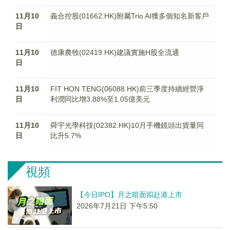
11月10
義合控股(01662.HK)附屬Trio AI獲多個知名新客戶
日
11月10
德康農牧(02419.HK)建議實施H股全流通
日
11月10
FIT HON TENG(06088.HK)前三季度持續經營淨
日
利潤同比增3.88%至1.05億美元
11月10
舜宇光學科技(02382.HK)10月手機鏡頭出貨量同
日
比升5.7%
視頻
【今日IPO】月之暗面拟赴港上市
2026年7月21日 下午5:50