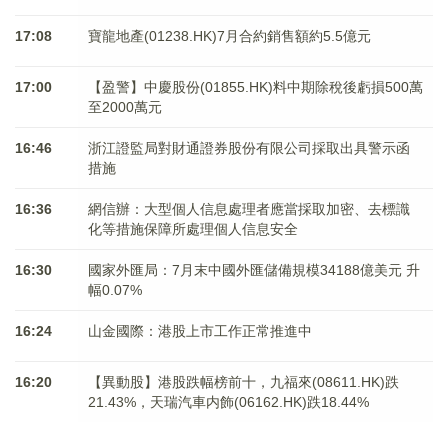
17:08
寶龍地產(01238.HK)7月合約銷售額約5.5億元
17:00
【盈警】中慶股份(01855.HK)料中期除稅後虧損500萬
至2000萬元
16:46
浙江證監局對財通證券股份有限公司採取出具警示函
措施
16:36
網信辦：大型個人信息處理者應當採取加密、去標識
化等措施保障所處理個人信息安全
16:30
國家外匯局：7月末中國外匯儲備規模34188億美元 升
幅0.07%
16:24
山金國際：港股上市工作正常推進中
16:20
【異動股】港股跌幅榜前十，九福來(08611.HK)跌
21.43%，天瑞汽車内飾(06162.HK)跌18.44%