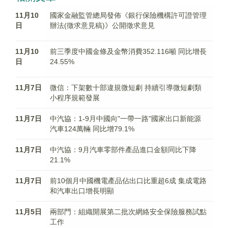
11月10
國家金融監管總局發佈《銀行保險機構許可證管理
日
辦法(徵求意見稿)》公開徵求意見
11月10
前三季度中國金條及金幣消費352.116噸 同比增長
日
24.55%
11月7日
微信：下架數十部違規微短劇 持續引導微短劇類
小程序規範發展
11月7日
中汽協：1-9月中國向"一帶一路"國家出口新能源
汽車124萬輛 同比增79.1%
11月7日
中汽協：9月汽車零部件產品進口金額同比下降
21.1%
11月7日
前10個月中國機電產品佔出口比重超6成 集成電路
和汽車出口增長明顯
11月5日
兩部門：組織開展第二批次網絡安全保險服務試點
工作