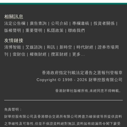
相關訊息
法定公告欄
|
廣告查詢
|
公司介紹
|
專欄邀稿
|
投資者關係
|
版權聲明
|
重要聲明
|
私隱政策
|
聯絡我們
友情鏈接
清博智能
|
艾媒諮詢
|
和訊
|
新時空
|
時代財經
|
證券市場周
刊
|
壹財信
|
權衡財經
|
攬富財經
|
更多...
香港政府指定刊載法定通告之憲報刊登報章
Copyright © 1998 - 2026 財華控股有限公司
香港財華社版權所有,未經同意不得轉載。
免責聲明：
財華控股有限公司及香港聯合交易所有限公司將盡力確保彼等所提供資料
之準確性及可靠性,但並不保證資料絕對無誤,資料如有錯漏而令閣下蒙受