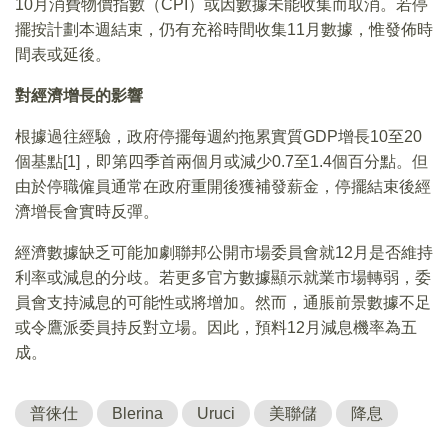
10月消費物價指數（CPI）或因數據未能收集而取消。若停
擺按計劃本週結束，仍有充裕時間收集11月數據，惟發佈時
間表或延後。
對經濟增長的影響
根據過往經驗，政府停擺每週約拖累實質GDP增長10至20
個基點[1]，即第四季首兩個月或減少0.7至1.4個百分點。但
由於停職僱員通常在政府重開後獲補發薪金，停擺結束後經
濟增長會實時反彈。
經濟數據缺乏可能加劇聯邦公開市場委員會就12月是否維持
利率或減息的分歧。若更多官方數據顯示就業市場轉弱，委
員會支持減息的可能性或將增加。然而，通脹前景數據不足
或令鷹派委員持反對立場。因此，預料12月減息機率為五
成。
普徕仕
Blerina
Uruci
美聯儲
降息