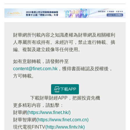
財華網所刊載內容之知識產權為財華網及相關權利
人專屬所有或持有。未經許可，禁止進行轉載、摘
編、複製及建立鏡像等任何使用。
如有意願轉載，請發郵件至
content@finet.com.hk
，獲得書面確認及授權後，
方可轉載。
下載APP
下載財華財經APP，把握投資先機
更多精彩内容，請點擊：
財華網
(https://www.finet.hk/)
財華智庫網
(https://www.finet.com.cn)
現代電視FINTV
(http://www.fintv.hk)