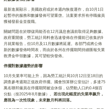
最新進展顯示，美國政府或於本週内恢復運作，自10月1日
起暫停的服務和數據發佈可望重啓。法案要求所有停職僱員
獲補發薪金並復職。
關鍵問題在於聯儲局能否在12月議息會議前取得足夠數據。
政府重開後，勞工統計局料會迅速發佈在停擺前已收集的9
月就業報告，但10月及11月數據將延遲。各部門或將公佈
新的數據發佈時間表，而由於各州在停擺期間持續匯報失業
救濟金申領數據，其可望較快發佈。
停擺對數據趨勢的影響
10月失業率可能上升，因為勞工統計局10月12日至18日的
調查參考週期正值政府停擺。國會預算辦公室估計，多達75
萬名聯邦僱員在停擺期間被迫休假，佔勞動人口約0.4個百
分點（按2025年8月數據）。
若出現此幅度的失業率飙升，
應視為一次性現象，未來數月料將回落。