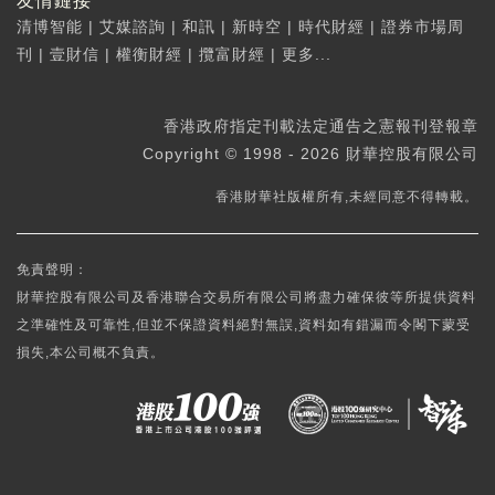
友情鏈接
清博智能
|
艾媒諮詢
|
和訊
|
新時空
|
時代財經
|
證券市場周
刊
|
壹財信
|
權衡財經
|
攬富財經
|
更多...
香港政府指定刊載法定通告之憲報刊登報章
Copyright © 1998 - 2026 財華控股有限公司
香港財華社版權所有,未經同意不得轉載。
免責聲明：
財華控股有限公司及香港聯合交易所有限公司將盡力確保彼等所提供資料
之準確性及可靠性,但並不保證資料絕對無誤,資料如有錯漏而令閣下蒙受
損失,本公司概不負責。