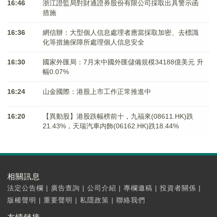
16:46
浙江證監局對財通證券股份有限公司採取出具警示函
措施
16:36
網信辦：大型個人信息處理者應當採取加密、去標識
化等措施保障所處理個人信息安全
16:30
國家外匯局：7月末中國外匯儲備規模34188億美元 升
幅0.07%
16:24
山金國際：港股上市工作正常推進中
16:20
【異動股】港股跌幅榜前十，九福來(08611.HK)跌
21.43%，天瑞汽車内飾(06162.HK)跌18.44%
相關訊息
法定公告欄
|
廣告查詢
|
公司介紹
|
專欄邀稿
|
投資者關係
|
版權聲明
|
重要聲明
|
私隱政策
|
聯絡我們