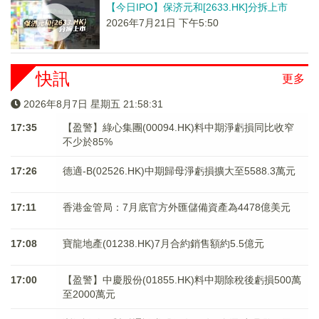
【今日IPO】保济元和[2633.HK]分拆上市
2026年7月21日 下午5:50
快訊
更多
2026年8月7日 星期五 21:58:32
17:35
【盈警】綠心集團(00094.HK)料中期淨虧損同比收窄
不少於85%
17:26
德適-B(02526.HK)中期歸母淨虧損擴大至5588.3萬元
17:11
香港金管局：7月底官方外匯儲備資產為4478億美元
17:08
寶龍地產(01238.HK)7月合約銷售額約5.5億元
17:00
【盈警】中慶股份(01855.HK)料中期除稅後虧損500萬
至2000萬元