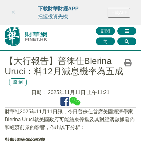
財華智庫網
FINTV
FINMETA
財華證券
媒體矩陣
下載財華財經APP
×
下載APP
智庫沙龍
聯絡我們
把握投資先機
訂閱
简
【大行報告】普徕仕Blerina
Uruci：料12月減息機率為五成
原創
日期：
2025年11月11日 上午11:21
財華社2025年11月11日訊，今日普徕仕首席美國經濟學家
Blerina Uruci就美國政府可能結束停擺及其對經濟數據發佈
和經濟前景的影響，作出以下分析：
對數據發佈的影響