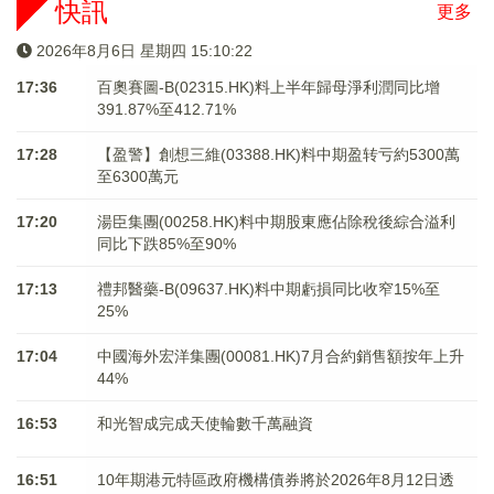
快訊
更多
2026年8月6日 星期四 15:10:23
17:36
百奧賽圖-B(02315.HK)料上半年歸母淨利潤同比增
391.87%至412.71%
17:28
【盈警】創想三維(03388.HK)料中期盈转亏約5300萬
至6300萬元
17:20
湯臣集團(00258.HK)料中期股東應佔除稅後綜合溢利
同比下跌85%至90%
17:13
禮邦醫藥-B(09637.HK)料中期虧損同比收窄15%至
25%
17:04
中國海外宏洋集團(00081.HK)7月合約銷售額按年上升
44%
16:53
和光智成完成天使輪數千萬融資
16:51
10年期港元特區政府機構債券將於2026年8月12日透