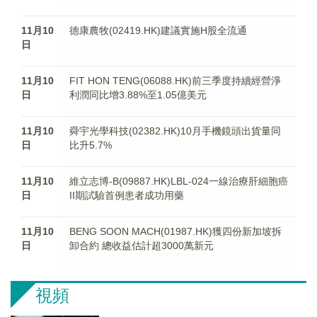
11月10
德康農牧(02419.HK)建議實施H股全流通
日
11月10
FIT HON TENG(06088.HK)前三季度持續經營淨
日
利潤同比增3.88%至1.05億美元
11月10
舜宇光學科技(02382.HK)10月手機鏡頭出貨量同
日
比升5.7%
11月10
維立志博-B(09887.HK)LBL-024一線治療肝細胞癌
日
II期試驗首例患者成功用藥
11月10
BENG SOON MACH(01987.HK)獲四份新加坡拆
日
卸合約 總收益估計超3000萬新元
視頻