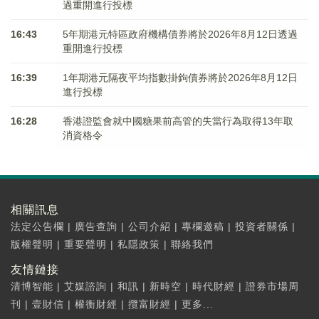
過重開進行投標
16:43
5年期港元特區政府機構債券將於2026年8月12日透過
重開進行投標
16:39
1年期港元隔夜平均指數掛鉤債券將於2026年8月12日
進行投標
16:28
香港證監會就中國糖果前高管的失當行為取得13年取
消資格令
相關訊息
法定公告欄
|
廣告查詢
|
公司介紹
|
專欄邀稿
|
投資者關係
|
版權聲明
|
重要聲明
|
私隱政策
|
聯絡我們
友情鏈接
清博智能
|
艾媒諮詢
|
和訊
|
新時空
|
時代財經
|
證券市場周
刊
|
壹財信
|
權衡財經
|
攬富財經
|
更多...