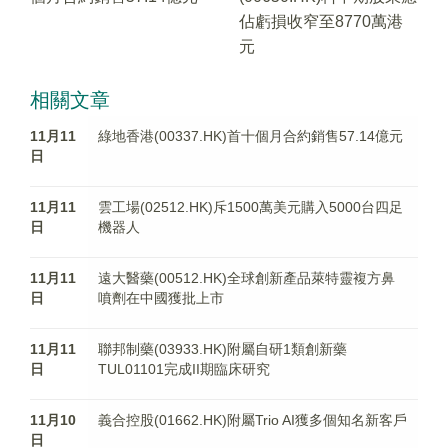
佔虧損收窄至8770萬港
元
相關文章
11月11
綠地香港(00337.HK)首十個月合約銷售57.14億元
日
11月11
雲工場(02512.HK)斥1500萬美元購入5000台四足
日
機器人
11月11
遠大醫藥(00512.HK)全球創新產品萊特靈複方鼻
日
噴劑在中國獲批上市
11月11
聯邦制藥(03933.HK)附屬自研1類創新藥
日
TUL01101完成II期臨床研究
11月10
義合控股(01662.HK)附屬Trio AI獲多個知名新客戶
日