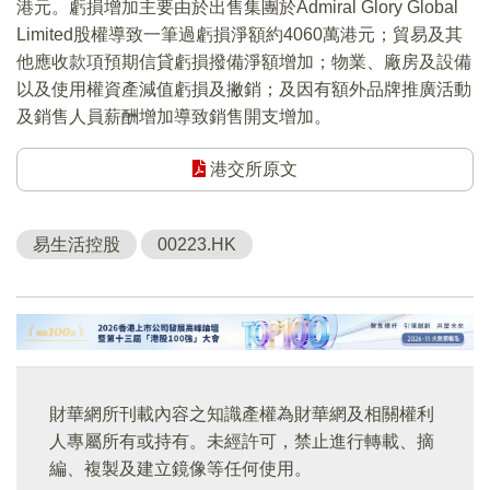
港元。虧損增加主要由於出售集團於Admiral Glory Global
Limited股權導致一筆過虧損淨額約4060萬港元；貿易及其
他應收款項預期信貸虧損撥備淨額增加；物業、廠房及設備
以及使用權資產減值虧損及撇銷；及因有額外品牌推廣活動
及銷售人員薪酬增加導致銷售開支增加。
港交所原文
易生活控股
00223.HK
財華網所刊載內容之知識產權為財華網及相關權利
人專屬所有或持有。未經許可，禁止進行轉載、摘
編、複製及建立鏡像等任何使用。