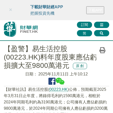
財華智庫網
FINTV
FINMETA
財華證券
媒體矩陣
下載財華財經APP
×
下載APP
智庫沙龍
聯絡我們
把握投資先機
訂閱
简
【盈警】易生活控股
(00223.HK)料年度股東應佔虧
損擴大至9800萬港元
原創
日期：
2025年11月11日 上午10:12
【財華社訊】易生活控股(
00223.HK
)公佈，預期截至2025
年3月31日止年度，將錄得毛利約1590萬港元，相較於
2024年同期毛利約為3190萬港元；公司擁有人應佔虧損約
9800萬港元，於2024年同期公司擁有人應佔虧損約3200萬