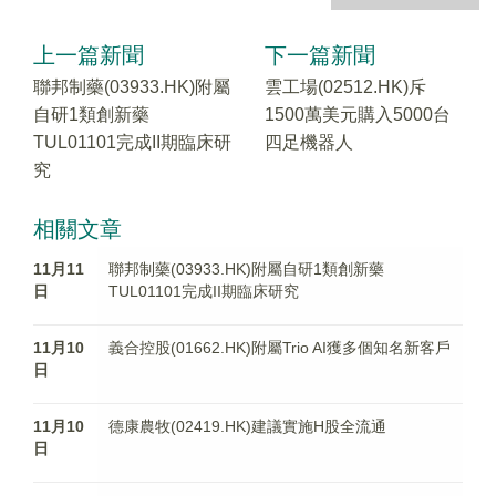
上一篇新聞
下一篇新聞
聯邦制藥(03933.HK)附屬
雲工場(02512.HK)斥
自研1類創新藥
1500萬美元購入5000台
TUL01101完成II期臨床研
四足機器人
究
相關文章
11月11
聯邦制藥(03933.HK)附屬自研1類創新藥
日
TUL01101完成II期臨床研究
11月10
義合控股(01662.HK)附屬Trio AI獲多個知名新客戶
日
11月10
德康農牧(02419.HK)建議實施H股全流通
日