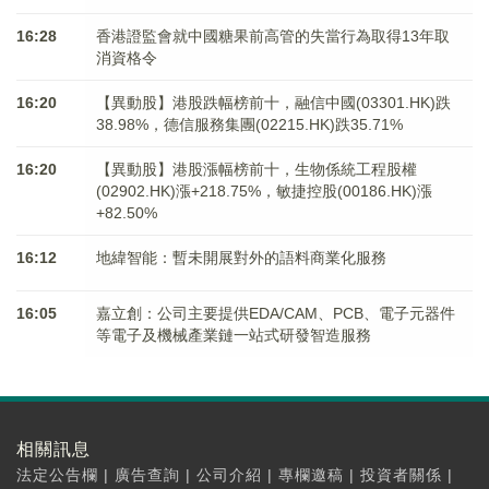
16:28
香港證監會就中國糖果前高管的失當行為取得13年取
消資格令
16:20
【異動股】港股跌幅榜前十，融信中國(03301.HK)跌
38.98%，德信服務集團(02215.HK)跌35.71%
16:20
【異動股】港股漲幅榜前十，生物係統工程股權
(02902.HK)漲+218.75%，敏捷控股(00186.HK)漲
+82.50%
16:12
地緯智能：暫未開展對外的語料商業化服務
16:05
嘉立創：公司主要提供EDA/CAM、PCB、電子元器件
等電子及機械產業鏈一站式研發智造服務
相關訊息
法定公告欄
|
廣告查詢
|
公司介紹
|
專欄邀稿
|
投資者關係
|