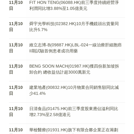
11月10
FIT HON TENG(06088.HK)前三季度持續經營淨
日
利潤同比增3.88%至1.05億美元
11月10
舜宇光學科技(02382.HK)10月手機鏡頭出貨量同
日
比升5.7%
11月10
維立志博-B(09887.HK)LBL-024一線治療肝細胞癌
日
II期試驗首例患者成功用藥
11月10
BENG SOON MACH(01987.HK)獲四份新加坡拆
日
卸合約 總收益估計超3000萬新元
11月10
建業地產(00832.HK)10月物業合同銷售額同比減
日
少41.4%
11月10
日清食品(01475.HK)前三季度股東應佔溢利同比
日
增2.73%至2.58億港元
11月10
華檢醫療(01931.HK)旗下有限合夥企業正在籌劃