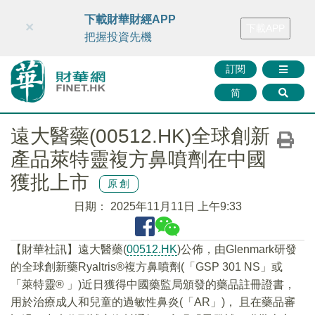
財華智庫網
FINTV
FINMETA
財華證券
媒體矩陣
下載財華財經APP
×
下載APP
智庫沙龍
聯絡我們
把握投資先機
訂閱
简
遠大醫藥(00512.HK)全球創新
產品萊特靈複方鼻噴劑在中國
獲批上市
原創
日期：
2025年11月11日 上午9:33
【財華社訊】遠大醫藥(
00512.HK
)公佈，由Glenmark研發
的全球創新藥Ryaltris®複方鼻噴劑(「GSP 301 NS」或
「萊特靈® 」)近日獲得中國藥監局頒發的藥品註冊證書，
用於治療成人和兒童的過敏性鼻炎(「AR」)， 且在藥品審