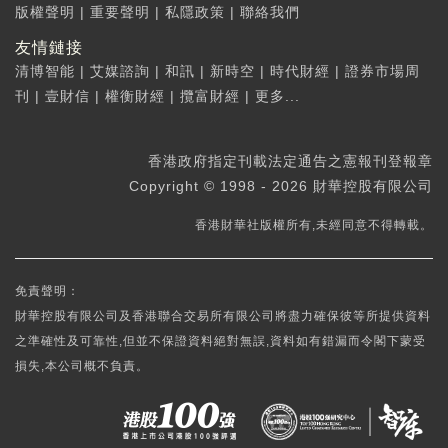
版權聲明
|
重要聲明
|
私隱政策
|
聯絡我們
友情鏈接
清博智能
|
艾媒諮詢
|
和訊
|
新時空
|
時代財經
|
證券市場周
刊
|
壹財信
|
權衡財經
|
攬富財經
|
更多...
香港政府指定刊載法定通告之憲報刊登報章
Copyright © 1998 - 2026 財華控股有限公司
香港財華社版權所有,未經同意不得轉載。
免責聲明：
財華控股有限公司及香港聯合交易所有限公司將盡力確保彼等所提供資料
之準確性及可靠性,但並不保證資料絕對無誤,資料如有錯漏而令閣下蒙受
損失,本公司概不負責。