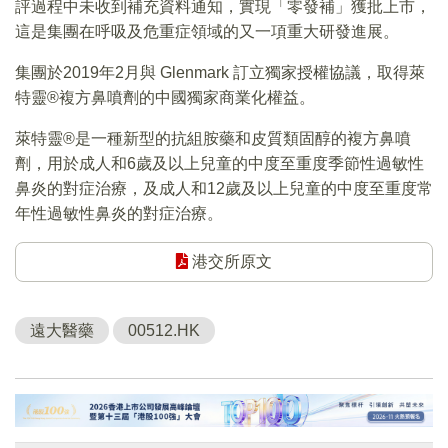
評過程中未收到補充資料通知，實現「零發補」獲批上市，
這是集團在呼吸及危重症領域的又一項重大研發進展。
集團於2019年2月與 Glenmark 訂立獨家授權協議，取得萊
特靈®複方鼻噴劑的中國獨家商業化權益。
萊特靈®是一種新型的抗組胺藥和皮質類固醇的複方鼻噴
劑，用於成人和6歲及以上兒童的中度至重度季節性過敏性
鼻炎的對症治療，及成人和12歲及以上兒童的中度至重度常
年性過敏性鼻炎的對症治療。
港交所原文
遠大醫藥
00512.HK