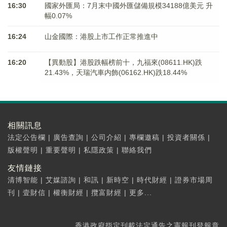
16:30
國家外匯局：7月末中國外匯儲備規模34188億美元 升
幅0.07%
16:24
山金國際：港股上市工作正常推進中
16:20
【異動股】港股跌幅榜前十，九福來(08611.HK)跌
21.43%，天瑞汽車内飾(06162.HK)跌18.44%
相關訊息
法定公告欄
|
廣告查詢
|
公司介紹
|
專欄邀稿
|
投資者關係
|
版權聲明
|
重要聲明
|
私隱政策
|
聯絡我們
友情鏈接
清博智能
|
艾媒諮詢
|
和訊
|
新時空
|
時代財經
|
證券市場周
刊
|
壹財信
|
權衡財經
|
攬富財經
|
更多...
香港政府指定刊載法定通告之憲報刊登報章