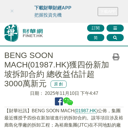
財華智庫網
FINTV
FINMETA
財華證券
媒體矩陣
下載財華財經APP
×
下載APP
智庫沙龍
聯絡我們
把握投資先機
訂閱
简
BENG SOON
MACH(01987.HK)獲四份新加
坡拆卸合約 總收益估計超
3000萬新元
原創
日期：
2025年11月10日 下午4:47
【財華社訊】BENG SOON MACH(
01987.HK
)公佈，集團
最近獲授予四份在新加坡進行的拆卸合約。該等項目涉及裕
廊島化學廠的拆卸工程；為裕廊集團(JTC)在不同地點的廠