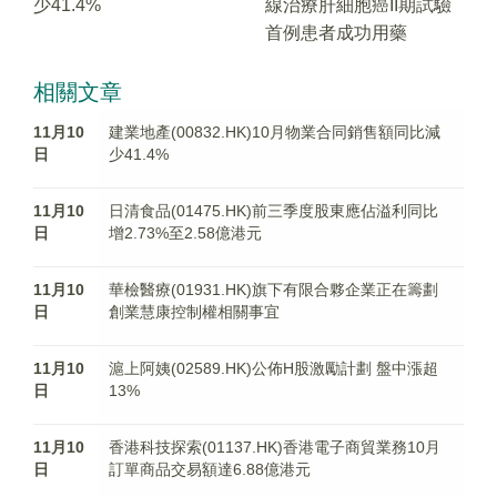
少41.4%
線治療肝細胞癌II期試驗
首例患者成功用藥
相關文章
11月10
建業地產(00832.HK)10月物業合同銷售額同比減
日
少41.4%
11月10
日清食品(01475.HK)前三季度股東應佔溢利同比
日
增2.73%至2.58億港元
11月10
華檢醫療(01931.HK)旗下有限合夥企業正在籌劃
日
創業慧康控制權相關事宜
11月10
滬上阿姨(02589.HK)公佈H股激勵計劃 盤中漲超
日
13%
11月10
香港科技探索(01137.HK)香港電子商貿業務10月
日
訂單商品交易額達6.88億港元