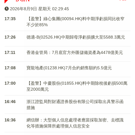
2026年8月9日 星期天 02:29:45
17:35
【盈警】綠心集團(00094.HK)料中期淨虧損同比收窄
不少於85%
17:26
德適-B(02526.HK)中期歸母淨虧損擴大至5588.3萬元
17:11
香港金管局：7月底官方外匯儲備資產為4478億美元
17:08
寶龍地產(01238.HK)7月合約銷售額約5.5億元
17:00
【盈警】中慶股份(01855.HK)料中期除稅後虧損500萬
至2000萬元
16:46
浙江證監局對財通證券股份有限公司採取出具警示函
措施
16:36
網信辦：大型個人信息處理者應當採取加密、去標識
化等措施保障所處理個人信息安全