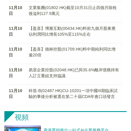
11月10
文業集團(01802.HK)截至10月31日止四個月除稅
日
後溢利127.9萬元
11月10
【盈喜】博雅互動(00434.HK)料前九個月股東應
日
佔利潤同比增長105%至115%左右
11月10
【盈喜】德林控股(01709.HK)料中期純利同比增
日
逾20倍
11月10
易居企業控股(02048.HK)已與35.6%離岸債務持有
日
人訂立重組支持協議
11月10
科笛-B(02487.HK)CU-10201一項中國III期臨床試
日
驗的事後分析被選在第二十屆CDA年會口頭發言
視頻
香港寬頻推出一站式AI企業服務平台