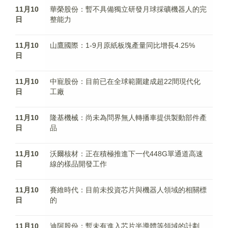
11月10
華榮股份：暫不具備獨立研發月球採礦機器人的完
日
整能力
11月10
山鷹國際：1-9月原紙板塊產量同比增長4.25%
日
11月10
中寵股份：目前已在全球範圍建成超22間現代化
日
工廠
11月10
隆基機械：尚未為問界無人轉播車提供製動部件產
日
品
11月10
沃爾核材：正在積極推進下一代448G單通道高速
日
線的樣品開發工作
11月10
賽維時代：目前未投資芯片與機器人領域的相關標
日
的
11月10
迪阿股份：暫未有進入芯片半導體等領域的計劃