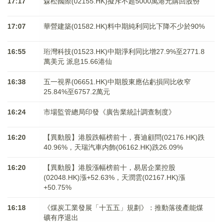
17:17
森松國際(02155.HK)擬斥不超5000萬港元購回股份
17:07
華營建築(01582.HK)料中期純利同比下降不少於90%
16:55
珩灣科技(01523.HK)中期淨利同比增27.9%至2771.8
萬美元 派息15.66港仙
16:38
五一視界(06651.HK)中期股東應佔虧損同比收窄
25.84%至6757.2萬元
16:24
市場監管總局印發《廣告業統計調查制度》
16:20
【異動股】港股跌幅榜前十，賽迪顧問(02176.HK)跌
40.96%，天瑞汽車内飾(06162.HK)跌26.09%
16:20
【異動股】港股漲幅榜前十，易居企業控股
(02048.HK)漲+52.63%，天潤雲(02167.HK)漲
+50.75%
16:18
《煤炭工業發展「十五五」規劃》：推動落後產能煤
礦有序退出