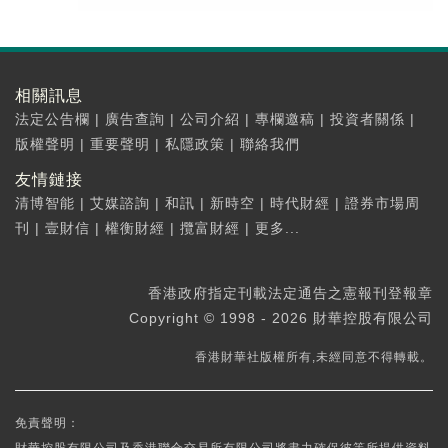
相關訊息
法定公告欄
|
廣告查詢
|
公司介紹
|
專欄邀稿
|
投資者關係
|
版權聲明
|
重要聲明
|
私隱政策
|
聯絡我們
友情鏈接
清博智能
|
艾媒諮詢
|
和訊
|
新時空
|
時代財經
|
證券市場周
刊
|
壹財信
|
權衡財經
|
攬富財經
|
更多...
香港政府指定刊載法定通告之憲報刊登報章
Copyright © 1998 - 2026 財華控股有限公司
香港財華社版權所有,未經同意不得轉載。
免責聲明：