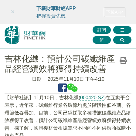
財華智庫網
FINTV
FINMETA
財華證券
媒體矩陣
下載財華財經APP
×
下載APP
智庫沙龍
聯絡我們
把握投資先機
訂閱
简
吉林化纖：預計公司碳纖維產
品經營績效將獲得持續改善
日期：
2025年11月10日 下午4:10
【財華社訊】11月10日，吉林化纖(
000420.SZ
)在互動平台
表示，近年來，碳纖維行業各環節均處於階段性低谷期、各
環節低谷疊加。目前，公司已經採取多種措施碳纖維產品績
效獲得了改善，預計公司碳纖維產品經營績效將獲得持續改
善。據了解，國興復材會根據需求不同向不同供應商採購小
絲束產品。