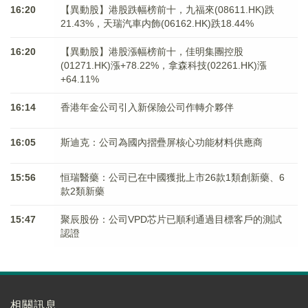
16:20
【異動股】港股跌幅榜前十，九福來(08611.HK)跌
21.43%，天瑞汽車内飾(06162.HK)跌18.44%
16:20
【異動股】港股漲幅榜前十，佳明集團控股
(01271.HK)漲+78.22%，拿森科技(02261.HK)漲
+64.11%
16:14
香港年金公司引入新保險公司作轉介夥伴
16:05
斯迪克：公司為國內摺疊屏核心功能材料供應商
15:56
恒瑞醫藥：公司已在中國獲批上市26款1類創新藥、6
款2類新藥
15:47
聚辰股份：公司VPD芯片已順利通過目標客戶的測試
認證
相關訊息