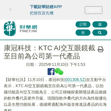
財華智庫網
FINTV
FINMETA
財華證券
媒體矩陣
下載財華財經APP
×
下載APP
智庫沙龍
聯絡我們
把握投資先機
訂閱
简
康冠科技：KTC AI交互眼鏡截
至目前為公司第一代產品
日期：
2025年11月10日 下午1:53
【財華社訊】11月10日，康冠科技(
001308.SZ
)在互動平台
表示，KTC AI交互眼鏡截至目前為公司第一代產品，以拍
攝功能及AI交互功能為主，公司正積極探索開發該產品後續
的軟件叠代及硬件升級。現階段軟件叠代的方向為性能優化
以及生態功能拓展，後續將適配海外版並推進該產品的出海
進程。