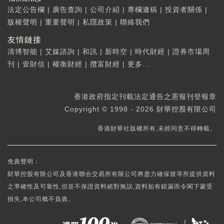
法定公告欄
|
廣告查詢
|
公司介紹
|
專欄邀稿
|
投資者關係
|
版權聲明
|
重要聲明
|
私隱政策
|
聯絡我們
友情鏈接
清博智能
|
艾媒諮詢
|
和訊
|
新時空
|
時代財經
|
證券市場周
刊
|
壹財信
|
權衡財經
|
攬富財經
|
更多...
香港政府指定刊載法定通告之憲報刊登報章
Copyright © 1998 - 2026 財華控股有限公司
香港財華社版權所有,未經同意不得轉載。
免責聲明：
財華控股有限公司及香港聯合交易所有限公司將盡力確保彼等所提供資料
之準確性及可靠性,但並不保證資料絕對無誤,資料如有錯漏而令閣下蒙受
損失,本公司概不負責。