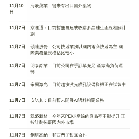
11月10
海辰藥業：暫未有出口國外藥物
日
11月7日
京運通：目前暫無自建或收購多晶硅生產線相關計
劃
11月7日
韻達股份：公司快遞業務以國内電商快遞為主 國
際業務量規模佔比較小
11月7日
明泰鋁業：目前公司在手訂單充足 產線滿負荷運
轉
11月7日
帝爾激光：目前超快激光鑽孔設備樣機正在試製中
11月7日
安諾其：目前暫未開展AI語料相關業務
11月7日
凱盛新材：今年來PEKK產線的良品率不斷提升 正
按計劃拓展國内外市場
11月7日
鋼研高納：和西門子暫無合作