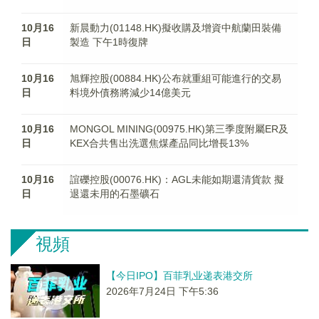
10月16
新晨動力(01148.HK)擬收購及增資中航蘭田裝備
日
製造 下午1時復牌
10月16
旭輝控股(00884.HK)公布就重組可能進行的交易
日
料境外債務將減少14億美元
10月16
MONGOL MINING(00975.HK)第三季度附屬ER及
日
KEX合共售出洗選焦煤產品同比增長13%
10月16
誼礫控股(00076.HK)：AGL未能如期還清貨款 擬
日
退還未用的石墨礦石
視頻
【今日IPO】百菲乳业递表港交所
2026年7月24日 下午5:36