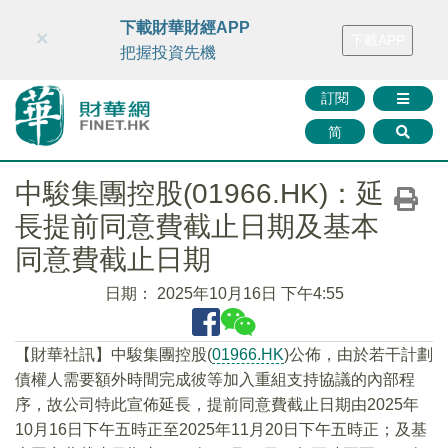
財華智庫網
FINTV
FINMETA
財華證券
媒體矩陣
下載財華財經APP
×
下載APP
智庫沙龍
聯絡我們
把握投資先機
訂閱
简
中駿集團控股(01966.HK)：延
長提前同意費截止日期及基本
同意費截止日期
日期：
2025年10月16日 下午4:55
【財華社訊】中駿集團控股(
01966.HK
)公佈，由於若干計劃
債權人需要額外時間完成彼等加入重組支持協議的內部程
序，故公司特此宣佈延長，提前同意費截止日期由2025年
10月16日下午五時正至2025年11月20日下午五時正；及基