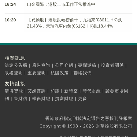
16:24
山金國際：港股上市工作正常推進中
16:20
【異動股】港股跌幅榜前十，九福來(08611.HK)跌
21.43%，天瑞汽車内飾(06162.HK)跌18.44%
相關訊息
法定公告欄
|
廣告查詢
|
公司介紹
|
專欄邀稿
|
投資者關係
|
版權聲明
|
重要聲明
|
私隱政策
|
聯絡我們
友情鏈接
清博智能
|
艾媒諮詢
|
和訊
|
新時空
|
時代財經
|
證券市場周
刊
|
壹財信
|
權衡財經
|
攬富財經
|
更多...
香港政府指定刊載法定通告之憲報刊登報章
Copyright © 1998 - 2026 財華控股有限公司