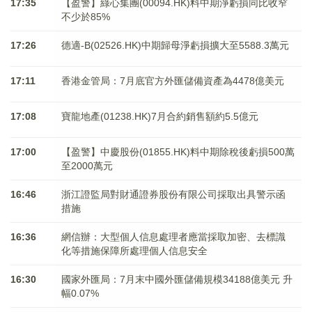
17:35
【盈警】綠心集團(00094.HK)料中期淨虧損同比收窄
不少於85%
17:26
德適-B(02526.HK)中期歸母淨虧損擴大至5588.3萬元
17:11
香港金管局：7月底官方外匯儲備資產為4478億美元
17:08
寶龍地產(01238.HK)7月合約銷售額約5.5億元
17:00
【盈警】中慶股份(01855.HK)料中期除稅後虧損500萬
至2000萬元
16:46
浙江證監局對財通證券股份有限公司採取出具警示函
措施
16:36
網信辦：大型個人信息處理者應當採取加密、去標識
化等措施保障所處理個人信息安全
16:30
國家外匯局：7月末中國外匯儲備規模34188億美元 升
幅0.07%