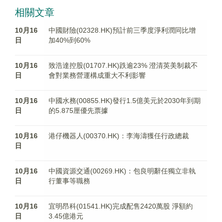
相關文章
10月16
中國財險(02328.HK)預計前三季度淨利潤同比增
日
加40%到60%
10月16
致浩達控股(01707.HK)跌逾23% 澄清英美制裁不
日
會對業務營運構成重大不利影響
10月16
中國水務(00855.HK)發行1.5億美元於2030年到期
日
的5.875厘優先票據
10月16
港仔機器人(00370.HK)：李海濤獲任行政總裁
日
10月16
中國資源交通(00269.HK)：包良明辭任獨立非執
日
行董事等職務
10月16
宜明昂科(01541.HK)完成配售2420萬股 淨額約
日
3.45億港元