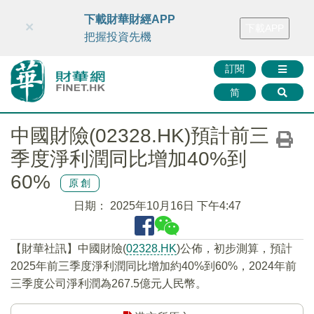
財華智庫網
FINTV
FINMETA
財華證券
媒體矩陣
下載財華財經APP
×
下載APP
智庫沙龍
聯絡我們
把握投資先機
訂閱
简
中國財險(02328.HK)預計前三
季度淨利潤同比增加40%到
60%
原創
日期：
2025年10月16日 下午4:47
【財華社訊】中國財險(
02328.HK
)公佈，初步測算，預計
2025年前三季度淨利潤同比增加約40%到60%，2024年前
三季度公司淨利潤為267.5億元人民幣。