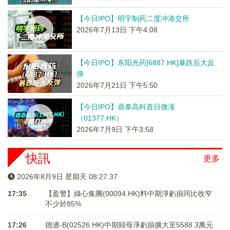
【今日IPO】明宇制药二度冲港交所
2026年7月13日 下午4:08
【今日IPO】东阳光药[6887.HK]暴跌后大反
弹
2026年7月21日 下午5:50
【今日IPO】鼎泰高科首日微涨
（01377.HK）
2026年7月9日 下午3:58
快訊
更多
2026年8月9日 星期天 08:27:37
17:35
【盈警】綠心集團(00094.HK)料中期淨虧損同比收窄
不少於85%
17:26
德適-B(02526.HK)中期歸母淨虧損擴大至5588.3萬元