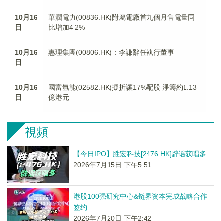
10月16
華潤電力(00836.HK)附屬電廠首九個月售電量同
日
比增加4.2%
10月16
惠理集團(00806.HK)：李謙辭任執行董事
日
10月16
國富氫能(02582.HK)擬折讓17%配股 淨籌約1.13
日
億港元
視頻
【今日IPO】胜宏科技[2476.HK]辟谣获唱多
2026年7月15日 下午5:51
港股100强研究中心&链界资本完成战略合作
签约
2026年7月20日 下午2:42