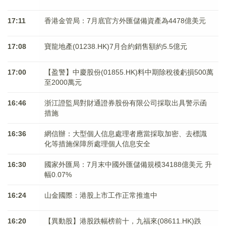
17:11
香港金管局：7月底官方外匯儲備資產為4478億美元
17:08
寶龍地產(01238.HK)7月合約銷售額約5.5億元
17:00
【盈警】中慶股份(01855.HK)料中期除稅後虧損500萬
至2000萬元
16:46
浙江證監局對財通證券股份有限公司採取出具警示函
措施
16:36
網信辦：大型個人信息處理者應當採取加密、去標識
化等措施保障所處理個人信息安全
16:30
國家外匯局：7月末中國外匯儲備規模34188億美元 升
幅0.07%
16:24
山金國際：港股上市工作正常推進中
16:20
【異動股】港股跌幅榜前十，九福來(08611.HK)跌