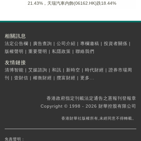
21.43%，天瑞汽車内飾(06162.HK)跌18.44%
相關訊息
法定公告欄
|
廣告查詢
|
公司介紹
|
專欄邀稿
|
投資者關係
|
版權聲明
|
重要聲明
|
私隱政策
|
聯絡我們
友情鏈接
清博智能
|
艾媒諮詢
|
和訊
|
新時空
|
時代財經
|
證券市場周
刊
|
壹財信
|
權衡財經
|
攬富財經
|
更多...
香港政府指定刊載法定通告之憲報刊登報章
Copyright © 1998 - 2026 財華控股有限公司
香港財華社版權所有,未經同意不得轉載。
免責聲明：