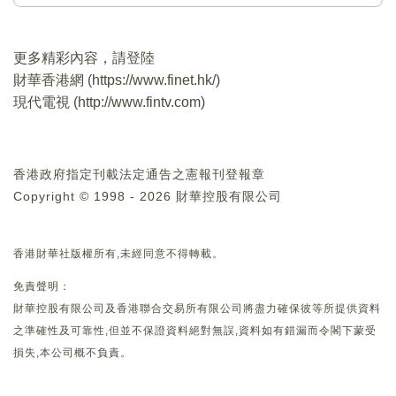
更多精彩內容，請登陸
財華香港網 (
https://www.finet.hk/
)
現代電視 (
http://www.fintv.com
)
香港政府指定刊載法定通告之憲報刊登報章
Copyright © 1998 - 2026 財華控股有限公司
香港財華社版權所有,未經同意不得轉載。
免責聲明：
財華控股有限公司及香港聯合交易所有限公司將盡力確保彼等所提供資料
之準確性及可靠性,但並不保證資料絕對無誤,資料如有錯漏而令閣下蒙受
損失,本公司概不負責。