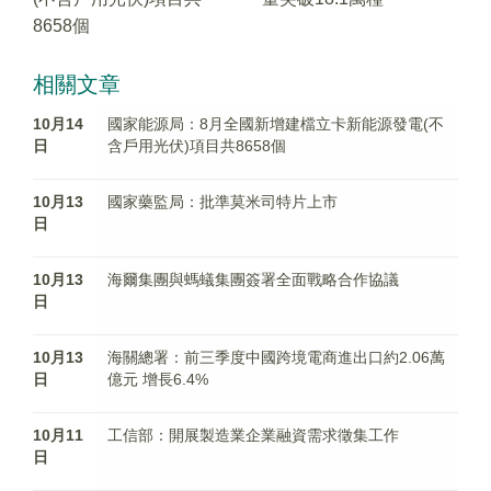
8658個
相關文章
10月14
國家能源局：8月全國新增建檔立卡新能源發電(不
日
含戶用光伏)項目共8658個
10月13
國家藥監局：批準莫米司特片上市
日
10月13
海爾集團與螞蟻集團簽署全面戰略合作協議
日
10月13
海關總署：前三季度中國跨境電商進出口約2.06萬
日
億元 增長6.4%
10月11
工信部：開展製造業企業融資需求徵集工作
日