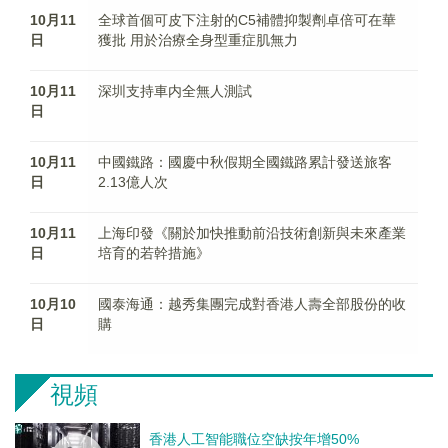
10月11
全球首個可皮下注射的C5補體抑製劑卓倍可在華
日
獲批 用於治療全身型重症肌無力
10月11
深圳支持車内全無人測試
日
10月11
中國鐵路：國慶中秋假期全國鐵路累計發送旅客
日
2.13億人次
10月11
上海印發《關於加快推動前沿技術創新與未來產業
日
培育的若幹措施》
10月10
國泰海通：越秀集團完成對香港人壽全部股份的收
日
購
視頻
香港人工智能職位空缺按年增50%