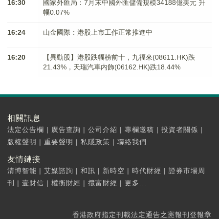
16:30
國家外匯局：7月末中國外匯儲備規模34188億美元 升
幅0.07%
16:24
山金國際：港股上市工作正常推進中
16:20
【異動股】港股跌幅榜前十，九福來(08611.HK)跌
21.43%，天瑞汽車内飾(06162.HK)跌18.44%
相關訊息
法定公告欄
|
廣告查詢
|
公司介紹
|
專欄邀稿
|
投資者關係
|
版權聲明
|
重要聲明
|
私隱政策
|
聯絡我們
友情鏈接
清博智能
|
艾媒諮詢
|
和訊
|
新時空
|
時代財經
|
證券市場周
刊
|
壹財信
|
權衡財經
|
攬富財經
|
更多...
香港政府指定刊載法定通告之憲報刊登報章