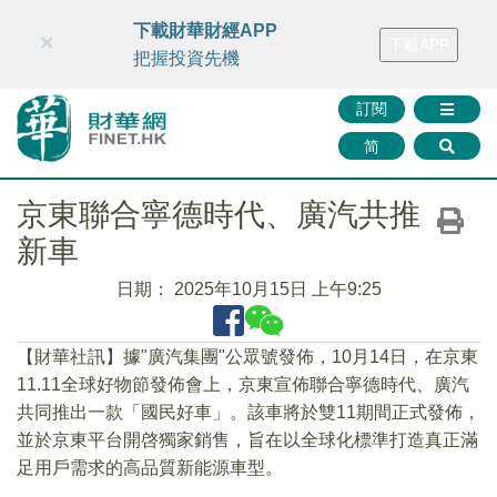
財華智庫網
FINTV
FINMETA
財華證券
媒體矩陣
下載財華財經APP
×
下載APP
智庫沙龍
聯絡我們
把握投資先機
訂閱
简
京東聯合寧德時代、廣汽共推
新車
日期：
2025年10月15日 上午9:25
【財華社訊】據"廣汽集團"公眾號發佈，10月14日，在京東
11.11全球好物節發佈會上，京東宣佈聯合寧德時代、廣汽
共同推出一款「國民好車」。該車將於雙11期間正式發佈，
並於京東平台開啓獨家銷售，旨在以全球化標準打造真正滿
足用戶需求的高品質新能源車型。