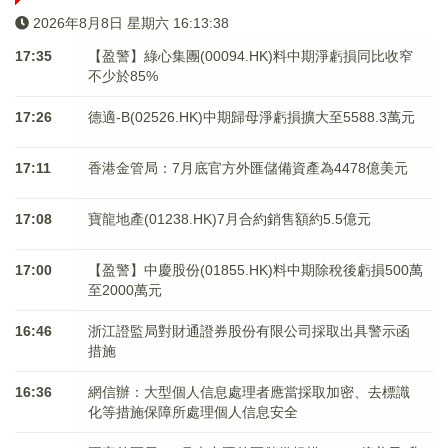
2026年8月8日 星期六 16:13:38
17:35
【盈警】綠心集團(00094.HK)料中期淨虧損同比收窄
不少於85%
17:26
德適-B(02526.HK)中期歸母淨虧損擴大至5588.3萬元
17:11
香港金管局：7月底官方外匯儲備資產為4478億美元
17:08
寶龍地產(01238.HK)7月合約銷售額約5.5億元
17:00
【盈警】中慶股份(01855.HK)料中期除稅後虧損500萬
至2000萬元
16:46
浙江證監局對財通證券股份有限公司採取出具警示函
措施
16:36
網信辦：大型個人信息處理者應當採取加密、去標識
化等措施保障所處理個人信息安全