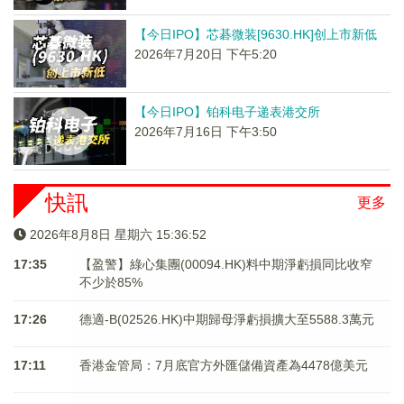
【今日IPO】芯碁微装[9630.HK]创上市新低
2026年7月20日 下午5:20
【今日IPO】铂科电子递表港交所
2026年7月16日 下午3:50
快訊
更多
2026年8月8日 星期六 15:36:52
17:35
【盈警】綠心集團(00094.HK)料中期淨虧損同比收窄
不少於85%
17:26
德適-B(02526.HK)中期歸母淨虧損擴大至5588.3萬元
17:11
香港金管局：7月底官方外匯儲備資產為4478億美元