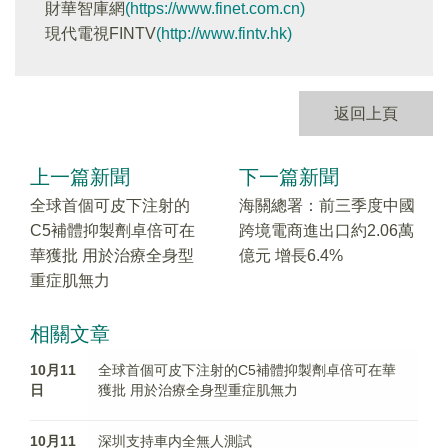
財華智庫網
(https://www.finet.com.cn)
現代電視FINTV
(http://www.fintv.hk)
返回上頁
上一篇新聞
下一篇新聞
全球首個可皮下注射的
海關總署：前三季度中國
C5補體抑製劑卓倍可在
跨境電商進出口約2.06萬
華獲批 用於治療全身型
億元 增長6.4%
重症肌無力
相關文章
10月11
全球首個可皮下注射的C5補體抑製劑卓倍可在華
日
獲批 用於治療全身型重症肌無力
10月11
深圳支持車内全無人測試