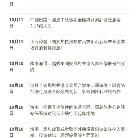
日
10月11
中國鐵路：國慶中秋假期全國鐵路累計發送旅客
日
2.13億人次
10月11
上海印發《關於加快推動前沿技術創新與未來產業
日
培育的若幹措施》
10月10
國泰海通：越秀集團完成對香港人壽全部股份的收
日
購
10月10
迪拜金管局與香港金管局合辦第二屆氣候金融會議
日
加強可持續金融領域創新、氣候韌性和跨境合作
10月10
海南：推動具備條件的旅遊景區、環島旅遊公路驿
日
站等區域建設低空飛行器起降場地
10月10
海南：逐步放寬或者取消外商投資旅遊業在準入資
日
格、投資佔比、經營範圍等方面限制