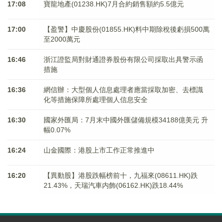
17:08
寶龍地產(01238.HK)7月合約銷售額約5.5億元
17:00
【盈警】中慶股份(01855.HK)料中期除稅後虧損500萬
至2000萬元
16:46
浙江證監局對財通證券股份有限公司採取出具警示函
措施
16:36
網信辦：大型個人信息處理者應當採取加密、去標識
化等措施保障所處理個人信息安全
16:30
國家外匯局：7月末中國外匯儲備規模34188億美元 升
幅0.07%
16:24
山金國際：港股上市工作正常推進中
16:20
【異動股】港股跌幅榜前十，九福來(08611.HK)跌
21.43%，天瑞汽車内飾(06162.HK)跌18.44%