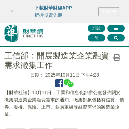
財華智庫網
FINTV
FINMETA
財華證券
媒體矩陣
下載財華財經APP
×
下載APP
智庫沙龍
聯絡我們
把握投資先機
訂閱
简
工信部：開展製造業企業融資
需求徵集工作
日期：
2025年10月11日 下午4:28
【財華社訊】10月11日，工業和信息化部辦公廳發佈關於
徵集製造業企業融資需求的通知。徵集對象包括有信貸、債
券、股權、保險、上市、並購重組等融資需求的製造業企
業。