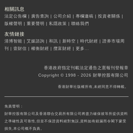
相關訊息
法定公告欄
|
廣告查詢
|
公司介紹
|
專欄邀稿
|
投資者關係
|
版權聲明
|
重要聲明
|
私隱政策
|
聯絡我們
友情鏈接
清博智能
|
艾媒諮詢
|
和訊
|
新時空
|
時代財經
|
證券市場周
刊
|
壹財信
|
權衡財經
|
攬富財經
|
更多...
香港政府指定刊載法定通告之憲報刊登報章
Copyright © 1998 - 2026 財華控股有限公司
香港財華社版權所有,未經同意不得轉載。
免責聲明：
財華控股有限公司及香港聯合交易所有限公司將盡力確保彼等所提供資料
之準確性及可靠性,但並不保證資料絕對無誤,資料如有錯漏而令閣下蒙受
損失,本公司概不負責。