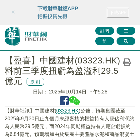
財華智庫網
FINTV
FINMETA
財華證券
媒體矩陣
下載財華財經APP
×
下載APP
智庫沙龍
聯絡我們
把握投資先機
訂閱
简
【盈喜】中國建材(03323.HK)
料前三季度扭虧為盈溢利29.5
億元
原創
日期：
2025年10月14日 下午5:28
【財華社訊】中國建材(
03323.HK
)公佈，預期集團截至
2025年9月30日止九個月未經審核的權益持有人應佔利潤約
為人民幣29.5億元，而2024年同期權益持有人應佔虧損約
為6.84億元。預期增加由於集團主要產品水泥和商品混凝土