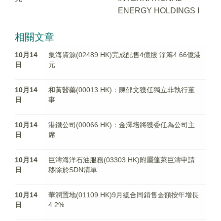
ENERGY HOLDINGS I
相關文章
10月14
集海資源(02489.HK)完成配售4億股 淨筹4.66億港
日
元
10月14
和黃醫藥(00013.HK)：陳邵文獲任獨立非執行董
日
事
10月14
港鐵公司(00066.HK)：金澤培將獲委任為公司主
日
席
10月14
巨濤海洋石油服務(03303.HK)附屬蓬萊巨濤申請
日
移除於SDN清單
10月14
華潤置地(01109.HK)9月總合同銷售金額按年增長
日
4.2%