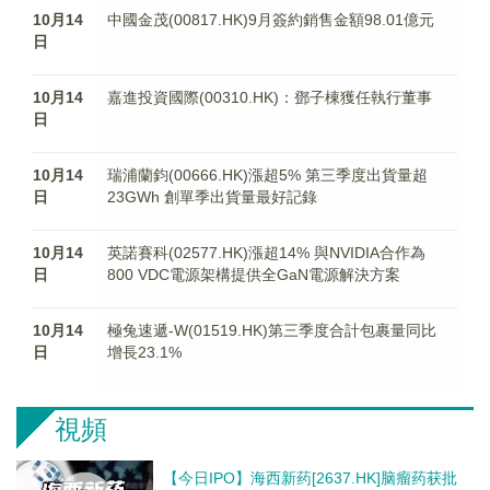
10月14
中國金茂(00817.HK)9月簽約銷售金額98.01億元
日
10月14
嘉進投資國際(00310.HK)：鄧子棟獲任執行董事
日
10月14
瑞浦蘭鈞(00666.HK)漲超5% 第三季度出貨量超
日
23GWh 創單季出貨量最好記錄
10月14
英諾賽科(02577.HK)漲超14% 與NVIDIA合作為
日
800 VDC電源架構提供全GaN電源解決方案
10月14
極兔速遞-W(01519.HK)第三季度合計包裹量同比
日
增長23.1%
視頻
【今日IPO】海西新药[2637.HK]脑瘤药获批