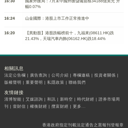
16:30
國家外匯局：7月末中國外匯儲備規模34188億美元 升
幅0.07%
16:24
山金國際：港股上市工作正常推進中
16:20
【異動股】港股跌幅榜前十，九福來(08611.HK)跌
21.43%，天瑞汽車内飾(06162.HK)跌18.44%
相關訊息
法定公告欄
|
廣告查詢
|
公司介紹
|
專欄邀稿
|
投資者關係
|
版權聲明
|
重要聲明
|
私隱政策
|
聯絡我們
友情鏈接
清博智能
|
艾媒諮詢
|
和訊
|
新時空
|
時代財經
|
證券市場周
刊
|
壹財信
|
權衡財經
|
攬富財經
|
更多...
香港政府指定刊載法定通告之憲報刊登報章