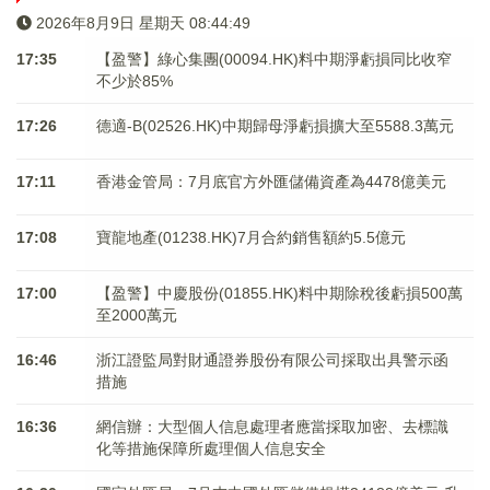
2026年8月9日 星期天 08:44:49
17:35
【盈警】綠心集團(00094.HK)料中期淨虧損同比收窄
不少於85%
17:26
德適-B(02526.HK)中期歸母淨虧損擴大至5588.3萬元
17:11
香港金管局：7月底官方外匯儲備資產為4478億美元
17:08
寶龍地產(01238.HK)7月合約銷售額約5.5億元
17:00
【盈警】中慶股份(01855.HK)料中期除稅後虧損500萬
至2000萬元
16:46
浙江證監局對財通證券股份有限公司採取出具警示函
措施
16:36
網信辦：大型個人信息處理者應當採取加密、去標識
化等措施保障所處理個人信息安全