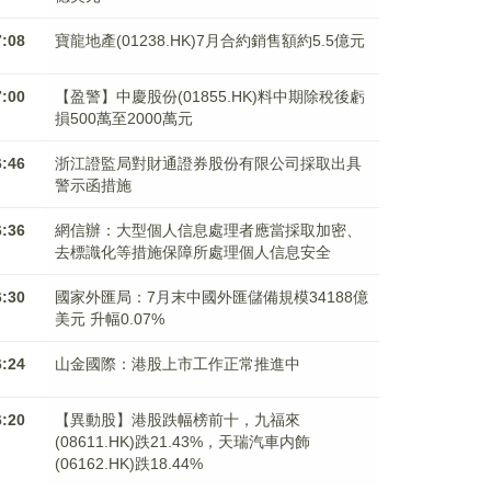
7:08
寶龍地產(01238.HK)7月合約銷售額約5.5億元
7:00
【盈警】中慶股份(01855.HK)料中期除稅後虧
損500萬至2000萬元
6:46
浙江證監局對財通證券股份有限公司採取出具
警示函措施
6:36
網信辦：大型個人信息處理者應當採取加密、
去標識化等措施保障所處理個人信息安全
6:30
國家外匯局：7月末中國外匯儲備規模34188億
美元 升幅0.07%
6:24
山金國際：港股上市工作正常推進中
6:20
【異動股】港股跌幅榜前十，九福來
(08611.HK)跌21.43%，天瑞汽車内飾
(06162.HK)跌18.44%