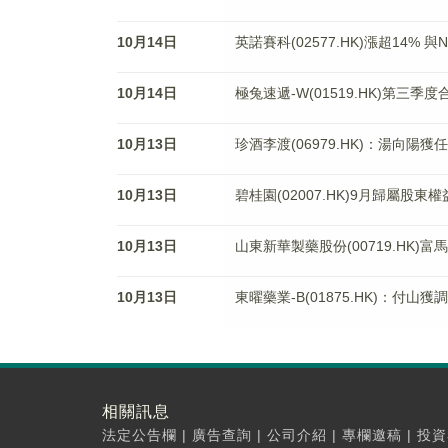
10月14日
英諾賽科(02577.HK)漲超14% 
10月14日
極兔速遞-W(01519.HK)第三季
10月13日
珍酒李渡(06979.HK)：湯向陽
10月13日
碧桂園(02007.HK)9月歸屬股東
10月13日
山東新華製藥股份(00719.HK
10月13日
東曜藥業-B(01875.HK)：付山
相關訊息
法定公告欄
|
廣告查詢
|
公司介紹
|
專欄邀稿
|
投資