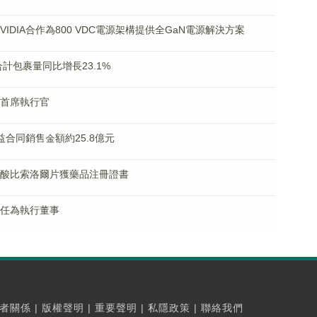
與NVIDIA合作為800 VDC電源架構提供全GaN電源解決方案
度合計包裹量同比增長23.1%
獲任首席執行官
權益合同銷售金額約25.8億元
)富馬酸比索洛爾片獲藥品注冊證書
獲調任為執行董事
者關係
|
版權聲明
|
重要聲明
|
私隱政策
|
聯絡我們