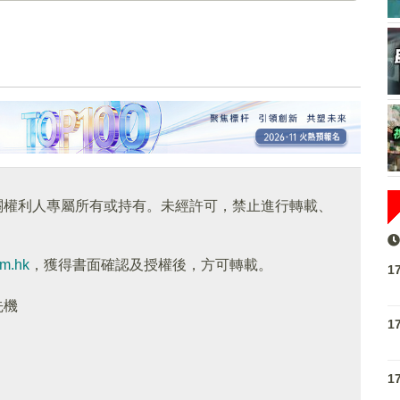
關權利人專屬所有或持有。未經許可，禁止進行轉載、
om.hk
，獲得書面確認及授權後，方可轉載。
1
先機
1
1