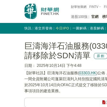
財華智庫網
FINTV
F
港股100強
官網
榜
快訊
港交所發佈
今日IPO
一圖解碼
港股解碼
巨濤海洋石油服務(033
請移除於SDN清單
原創
日期：
2025年10月14日 下午4:48
【財華社訊】巨濤海洋石油服務(
03303.HK
)公佈
一間全資附屬公司蓬萊巨濤列入特別指定國民清單
於2025年10月14日向OFAC正式提交了移除
事項項目的建造業務。