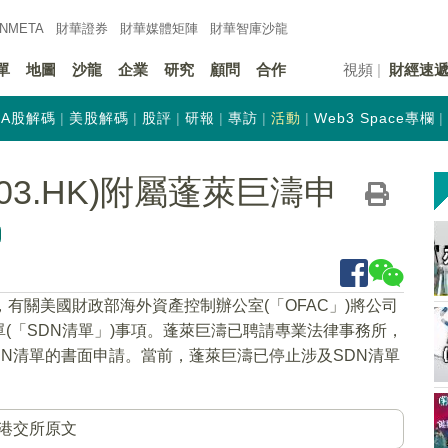
INMETA
財華證券
財華
媒體矩陣
財華
智庫沙龍
單
地圖
沙龍
企業
研究
顧問
合作
視頻
財經速
A股解碼
美股解碼
股評
研報
專訪
活動
Web3 Space專欄
03.HK)附屬蓬萊巨濤申
，有關美國財政部海外資產控制辦公室(「OFAC」)將公司
(「SDN清單」)事項。蓬萊巨濤已聘請專業法律事務所，
於SDN清單的書面申請。當前，蓬萊巨濤已停止涉及SDN清單
港交所原文