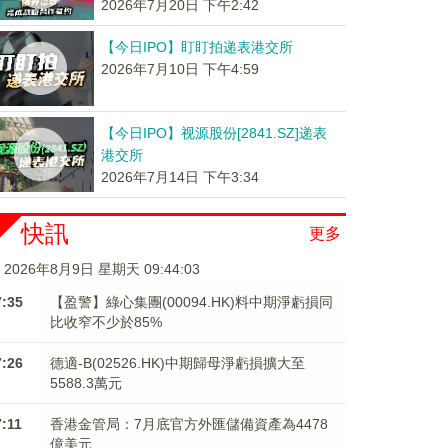
2026年7月20日 下午2:42
【今日IPO】盯盯拍递表港交所
2026年7月10日 下午4:59
【今日IPO】视源股份[2841.SZ]递表
港交所
2026年7月14日 下午3:34
快訊
更多
2026年8月9日 星期天 09:44:03
7:35
【盈警】綠心集團(00094.HK)料中期淨虧損同
比收窄不少於85%
7:26
德適-B(02526.HK)中期歸母淨虧損擴大至
5588.3萬元
7:11
香港金管局：7月底官方外匯儲備資產為4478
億美元