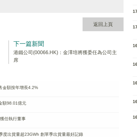
1
返回上頁
1
下一篇新聞
1
港鐵公司(00066.HK)：金澤培將獲委任為公司主
席
1
1
銷售金額按年增長4.2%
1
金額98.01億元
1
子棟獲任執行董事
 第三季度出貨量超23GWh 創單季出貨量最好記錄