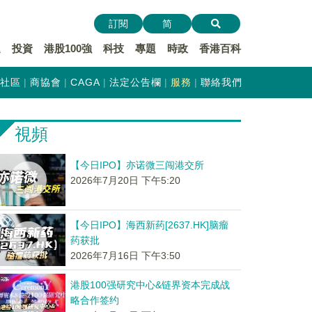
訂閱
简
遞
投資
港股100強
科技
專題
時政
香港百科
社區
商協會
CAGA
法定公告欄
服務
聯絡我們
視頻
【今日IPO】亦诺微三闯港交所
2026年7月20日 下午5:20
【今日IPO】海西新药[2637.HK]脑瘤
药获批
2026年7月16日 下午3:50
港股100强研究中心&链界资本完成战
略合作签约