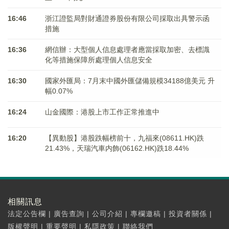
16:46
浙江證監局對財通證券股份有限公司採取出具警示函
措施
16:36
網信辦：大型個人信息處理者應當採取加密、去標識
化等措施保障所處理個人信息安全
16:30
國家外匯局：7月末中國外匯儲備規模34188億美元 升
幅0.07%
16:24
山金國際：港股上市工作正常推進中
16:20
【異動股】港股跌幅榜前十，九福來(08611.HK)跌
21.43%，天瑞汽車内飾(06162.HK)跌18.44%
相關訊息
法定公告欄
|
廣告查詢
|
公司介紹
|
專欄邀稿
|
投資者關係
|
版權聲明
|
重要聲明
|
私隱政策
|
聯絡我們