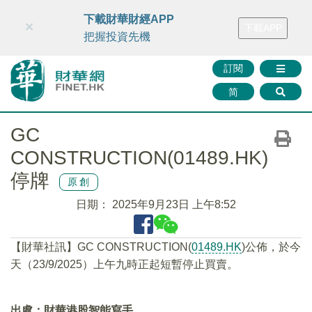
財華智庫網
FINTV
FINMETA
財華證券
媒體矩陣
下載財華財經APP
×
下載APP
智庫沙龍
聯絡我們
把握投資先機
訂閱
简
GC
CONSTRUCTION(01489.HK)
停牌
原創
日期：
2025年9月23日 上午8:52
【財華社訊】GC CONSTRUCTION(
01489.HK
)公佈，於今
天（23/9/2025）上午九時正起短暫停止買賣。
出處：財華港股智能寫手