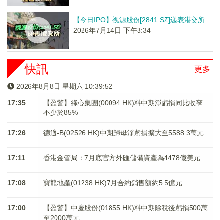
【今日IPO】视源股份[2841.SZ]递表港交所
2026年7月14日 下午3:34
快訊
更多
2026年8月8日 星期六 10:39:52
17:35
【盈警】綠心集團(00094.HK)料中期淨虧損同比收窄
不少於85%
17:26
德適-B(02526.HK)中期歸母淨虧損擴大至5588.3萬元
17:11
香港金管局：7月底官方外匯儲備資產為4478億美元
17:08
寶龍地產(01238.HK)7月合約銷售額約5.5億元
17:00
【盈警】中慶股份(01855.HK)料中期除稅後虧損500萬
至2000萬元