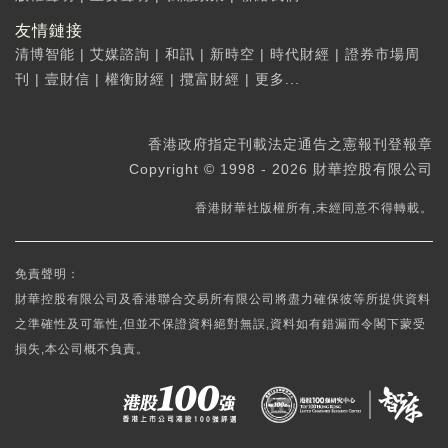
友情鏈接
清博智能
|
艾媒諮詢
|
和訊
|
新時空
|
時代財經
|
證券市場周
刊
|
壹財信
|
權衡財經
|
攬富財經
|
更多...
香港政府指定刊載法定通告之憲報刊登報章
Copyright © 1998 - 2026 財華控股有限公司
香港財華社版權所有,未經同意不得轉載。
免責聲明：
財華控股有限公司及香港聯合交易所有限公司將盡力確保彼等所提供資料
之準確性及可靠性,但並不保證資料絕對無誤,資料如有錯漏而令閣下蒙受
損失,本公司概不負責。