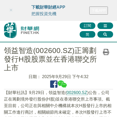
財華智庫網
FINTV
FINMETA
財華證券
媒體矩陣
下載財華財經APP
×
下載APP
智庫沙龍
聯絡我們
把握投資先機
訂閱
简
領益智造(002600.SZ)正籌劃
發行H股股票並在香港聯交所
上市
日期：
2025年9月29日 下午4:32
【財華社訊】9月29日，領益智造(
002600.SZ
)公告，公司
正在籌劃境外發行股份(H股)並在香港聯交所上市事項。截
至目前，公司正在與相關中介機構就本次H股發行上市的相
關工作進行商討，相關細節尚未確定，本次H股發行上市不