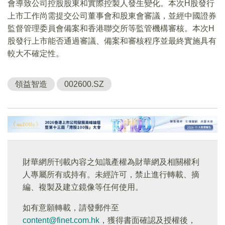
會導致公司控股股東和實際控製人發生變化。本次H股發行
上市工作尚需提交公司董事會和股東會審議，並經中國證券
監督管理委員會備案和香港聯交所等監管機構審核。本次H
股發行上市能否通過審議、備案和審核程序並最終實施具有
較大不確定性。
領益智造
002600.SZ
財華網所刊載內容之知識產權為財華網及相關權利
人專屬所有或持有。未經許可，禁止進行轉載、摘
編、複製及建立鏡像等任何使用。
如有意願轉載，請發郵件至
content@finet.com.hk
，獲得書面確認及授權後，