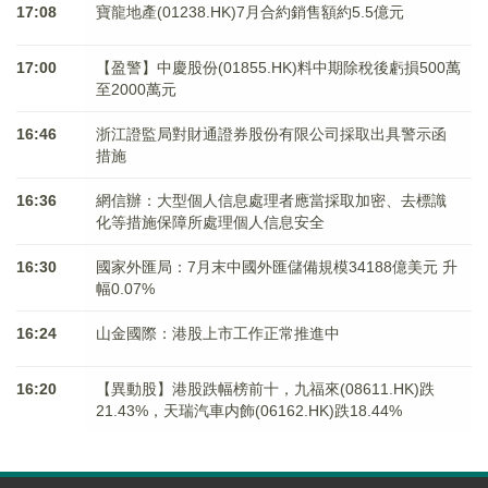
17:08
寶龍地產(01238.HK)7月合約銷售額約5.5億元
17:00
【盈警】中慶股份(01855.HK)料中期除稅後虧損500萬
至2000萬元
16:46
浙江證監局對財通證券股份有限公司採取出具警示函
措施
16:36
網信辦：大型個人信息處理者應當採取加密、去標識
化等措施保障所處理個人信息安全
16:30
國家外匯局：7月末中國外匯儲備規模34188億美元 升
幅0.07%
16:24
山金國際：港股上市工作正常推進中
16:20
【異動股】港股跌幅榜前十，九福來(08611.HK)跌
21.43%，天瑞汽車内飾(06162.HK)跌18.44%