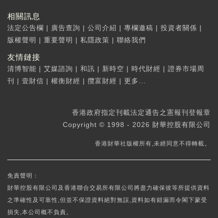
相關訊息
法定公告欄
|
廣告查詢
|
公司介紹
|
專欄邀稿
|
投資者關係
|
版權聲明
|
重要聲明
|
私隱政策
|
聯絡我們
友情鏈接
清博智能
|
艾媒諮詢
|
和訊
|
新時空
|
時代財經
|
證券市場周
刊
|
壹財信
|
權衡財經
|
攬富財經
|
更多...
香港政府指定刊載法定通告之憲報刊登報章
Copyright © 1998 - 2026 財華控股有限公司
香港財華社版權所有,未經同意不得轉載。
免責聲明：
財華控股有限公司及香港聯合交易所有限公司將盡力確保彼等所提供資料
之準確性及可靠性,但並不保證資料絕對無誤,資料如有錯漏而令閣下蒙受
損失,本公司概不負責。