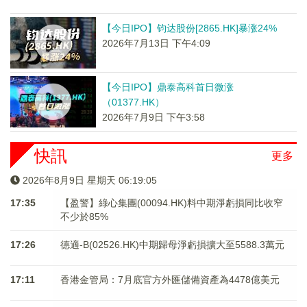
【今日IPO】钧达股份[2865.HK]暴涨24%
2026年7月13日 下午4:09
【今日IPO】鼎泰高科首日微涨
（01377.HK）
2026年7月9日 下午3:58
快訊
更多
2026年8月9日 星期天 06:19:05
17:35
【盈警】綠心集團(00094.HK)料中期淨虧損同比收窄
不少於85%
17:26
德適-B(02526.HK)中期歸母淨虧損擴大至5588.3萬元
17:11
香港金管局：7月底官方外匯儲備資產為4478億美元