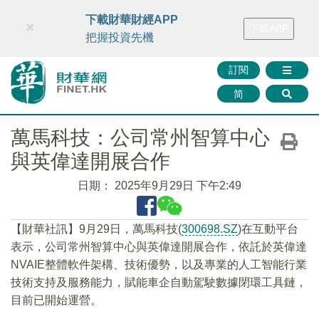
財華智庫網
FINTV
FINMETA
財華證券
媒體矩陣
下載財華財經APP
×
下載APP
智庫沙龍
聯絡我們
把握投資先機
訂閱
简
萬馬科技：公司常州智算中心
與英偉達開展合作
日期：
2025年9月29日 下午2:49
【財華社訊】9月29日，萬馬科技(
300698.SZ
)在互動平台
表示，公司常州智算中心與英偉達開展合作，依託於英偉達
NVAIE整體軟件架構、技術優勢，以及專業的人工智能行業
技術支持及服務能力，賦能車企自動駕駛數據閉環工具鏈，
目前已開始運營。