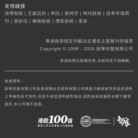
友情鏈接
清博智能
|
艾媒諮詢
|
和訊
|
新時空
|
時代財經
|
證券市場周
刊
|
壹財信
|
權衡財經
|
攬富財經
|
更多...
香港政府指定刊載法定通告之憲報刊登報章
Copyright © 1998 - 2026 財華控股有限公司
香港財華社版權所有,未經同意不得轉載。
免責聲明：
財華控股有限公司及香港聯合交易所有限公司將盡力確保彼等所提供資料
之準確性及可靠性,但並不保證資料絕對無誤,資料如有錯漏而令閣下蒙受
損失,本公司概不負責。