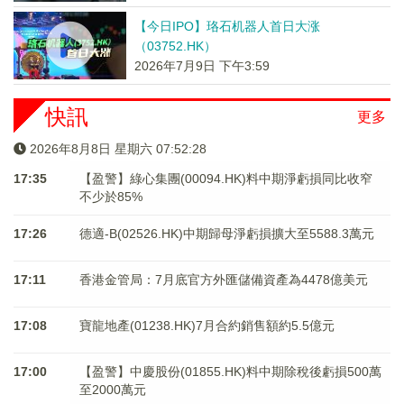
【今日IPO】珞石机器人首日大涨
（03752.HK）
2026年7月9日 下午3:59
快訊
更多
2026年8月8日 星期六 07:52:28
17:35
【盈警】綠心集團(00094.HK)料中期淨虧損同比收窄
不少於85%
17:26
德適-B(02526.HK)中期歸母淨虧損擴大至5588.3萬元
17:11
香港金管局：7月底官方外匯儲備資產為4478億美元
17:08
寶龍地產(01238.HK)7月合約銷售額約5.5億元
17:00
【盈警】中慶股份(01855.HK)料中期除稅後虧損500萬
至2000萬元