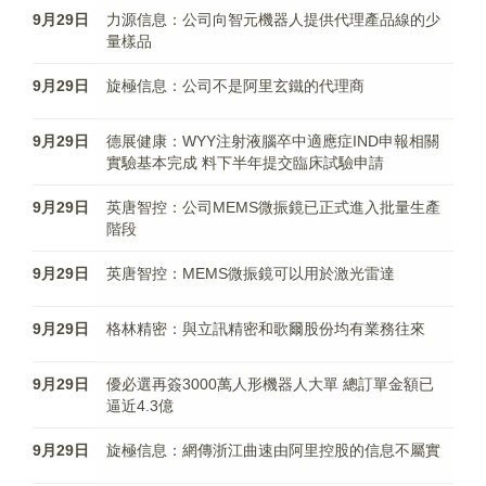
9月29日
力源信息：公司向智元機器人提供代理產品線的少
量樣品
9月29日
旋極信息：公司不是阿里玄鐵的代理商
9月29日
德展健康：WYY注射液腦卒中適應症IND申報相關
實驗基本完成 料下半年提交臨床試驗申請
9月29日
英唐智控：公司MEMS微振鏡已正式進入批量生產
階段
9月29日
英唐智控：MEMS微振鏡可以用於激光雷達
9月29日
格林精密：與立訊精密和歌爾股份均有業務往來
9月29日
優必選再簽3000萬人形機器人大單 總訂單金額已
逼近4.3億
9月29日
旋極信息：網傳浙江曲速由阿里控股的信息不屬實