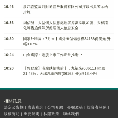
16:46
浙江證監局對財通證券股份有限公司採取出具警示函
措施
16:36
網信辦：大型個人信息處理者應當採取加密、去標識
化等措施保障所處理個人信息安全
16:30
國家外匯局：7月末中國外匯儲備規模34188億美元 升
幅0.07%
16:24
山金國際：港股上市工作正常推進中
16:20
【異動股】港股跌幅榜前十，九福來(08611.HK)跌
21.43%，天瑞汽車内飾(06162.HK)跌18.44%
相關訊息
法定公告欄
|
廣告查詢
|
公司介紹
|
專欄邀稿
|
投資者關係
|
版權聲明
|
重要聲明
|
私隱政策
|
聯絡我們