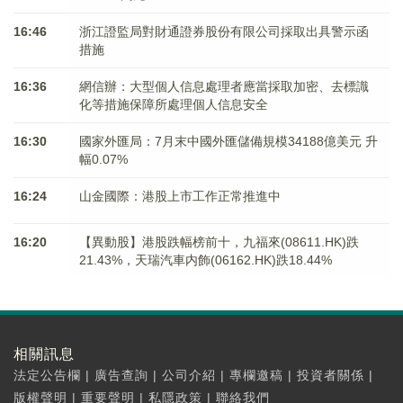
16:46
浙江證監局對財通證券股份有限公司採取出具警示函
措施
16:36
網信辦：大型個人信息處理者應當採取加密、去標識
化等措施保障所處理個人信息安全
16:30
國家外匯局：7月末中國外匯儲備規模34188億美元 升
幅0.07%
16:24
山金國際：港股上市工作正常推進中
16:20
【異動股】港股跌幅榜前十，九福來(08611.HK)跌
21.43%，天瑞汽車内飾(06162.HK)跌18.44%
相關訊息
法定公告欄
|
廣告查詢
|
公司介紹
|
專欄邀稿
|
投資者關係
|
版權聲明
|
重要聲明
|
私隱政策
|
聯絡我們