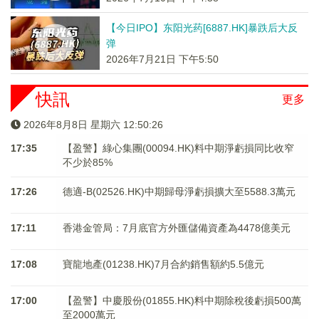
【今日IPO】东阳光药[6887.HK]暴跌后大反
弹
2026年7月21日 下午5:50
快訊
更多
2026年8月8日 星期六 12:50:26
17:35
【盈警】綠心集團(00094.HK)料中期淨虧損同比收窄
不少於85%
17:26
德適-B(02526.HK)中期歸母淨虧損擴大至5588.3萬元
17:11
香港金管局：7月底官方外匯儲備資產為4478億美元
17:08
寶龍地產(01238.HK)7月合約銷售額約5.5億元
17:00
【盈警】中慶股份(01855.HK)料中期除稅後虧損500萬
至2000萬元