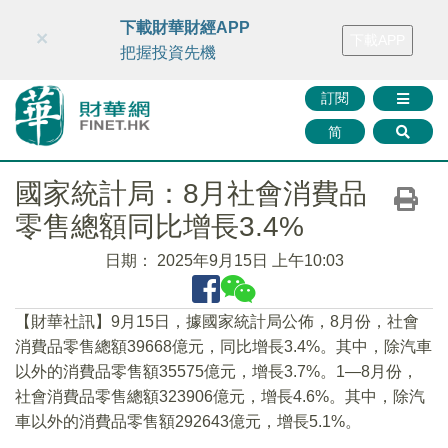
財華智庫網
FINTV
FINMETA
財華證券
媒體矩陣
下載財華財經APP
×
下載APP
智庫沙龍
聯絡我們
把握投資先機
訂閱
简
國家統計局：8月社會消費品
零售總額同比增長3.4%
日期：
2025年9月15日 上午10:03
【財華社訊】9月15日，據國家統計局公佈，8月份，社會
消費品零售總額39668億元，同比增長3.4%。其中，除汽車
以外的消費品零售額35575億元，增長3.7%。1—8月份，
社會消費品零售總額323906億元，增長4.6%。其中，除汽
車以外的消費品零售額292643億元，增長5.1%。