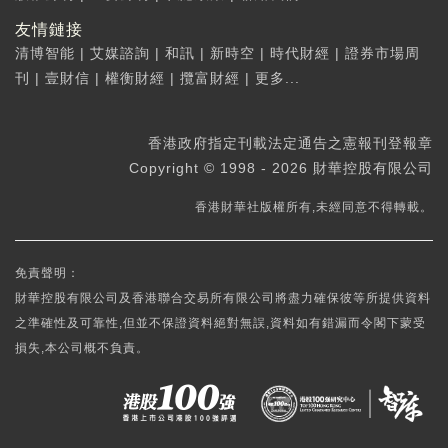
友情鏈接
清博智能
|
艾媒諮詢
|
和訊
|
新時空
|
時代財經
|
證券市場周
刊
|
壹財信
|
權衡財經
|
攬富財經
|
更多...
香港政府指定刊載法定通告之憲報刊登報章
Copyright © 1998 - 2026 財華控股有限公司
香港財華社版權所有,未經同意不得轉載。
免責聲明：
財華控股有限公司及香港聯合交易所有限公司將盡力確保彼等所提供資料
之準確性及可靠性,但並不保證資料絕對無誤,資料如有錯漏而令閣下蒙受
損失,本公司概不負責。