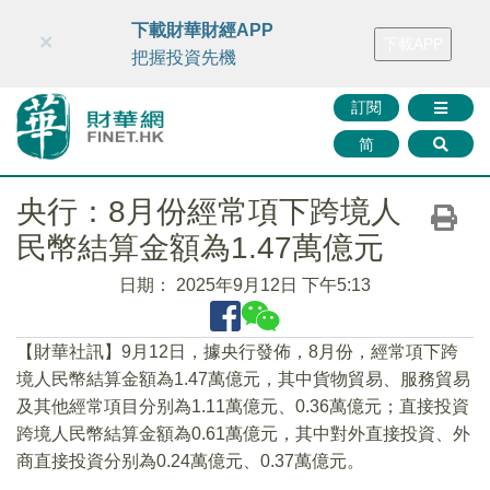
財華智庫網
FINTV
FINMETA
財華證券
媒體矩陣
下載財華財經APP
×
下載APP
智庫沙龍
聯絡我們
把握投資先機
訂閱
简
央行：8月份經常項下跨境人
民幣結算金額為1.47萬億元
日期：
2025年9月12日 下午5:13
【財華社訊】9月12日，據央行發佈，8月份，經常項下跨
境人民幣結算金額為1.47萬億元，其中貨物貿易、服務貿易
及其他經常項目分别為1.11萬億元、0.36萬億元；直接投資
跨境人民幣結算金額為0.61萬億元，其中對外直接投資、外
商直接投資分别為0.24萬億元、0.37萬億元。