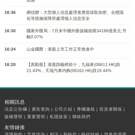
措施
16:36
網信辦：大型個人信息處理者應當採取加密、去標識
化等措施保障所處理個人信息安全
16:30
國家外匯局：7月末中國外匯儲備規模34188億美元 升
幅0.07%
16:24
山金國際：港股上市工作正常推進中
16:20
【異動股】港股跌幅榜前十，九福來(08611.HK)跌
21.43%，天瑞汽車内飾(06162.HK)跌18.44%
相關訊息
法定公告欄
|
廣告查詢
|
公司介紹
|
專欄邀稿
|
投資者關係
|
版權聲明
|
重要聲明
|
私隱政策
|
聯絡我們
友情鏈接
清博智能
|
艾媒諮詢
|
和訊
|
新時空
|
時代財經
|
證券市場周