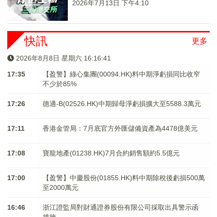
2026年7月13日 下午4:10
快訊
更多
2026年8月8日 星期六 16:16:41
17:35
【盈警】綠心集團(00094.HK)料中期淨虧損同比收窄
不少於85%
17:26
德適-B(02526.HK)中期歸母淨虧損擴大至5588.3萬元
17:11
香港金管局：7月底官方外匯儲備資產為4478億美元
17:08
寶龍地產(01238.HK)7月合約銷售額約5.5億元
17:00
【盈警】中慶股份(01855.HK)料中期除稅後虧損500萬
至2000萬元
16:46
浙江證監局對財通證券股份有限公司採取出具警示函