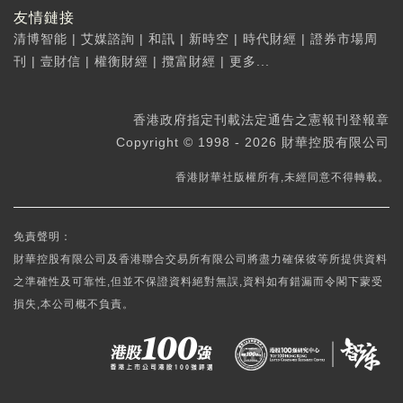
友情鏈接
清博智能
|
艾媒諮詢
|
和訊
|
新時空
|
時代財經
|
證券市場周
刊
|
壹財信
|
權衡財經
|
攬富財經
|
更多...
香港政府指定刊載法定通告之憲報刊登報章
Copyright © 1998 - 2026 財華控股有限公司
香港財華社版權所有,未經同意不得轉載。
免責聲明：
財華控股有限公司及香港聯合交易所有限公司將盡力確保彼等所提供資料
之準確性及可靠性,但並不保證資料絕對無誤,資料如有錯漏而令閣下蒙受
損失,本公司概不負責。