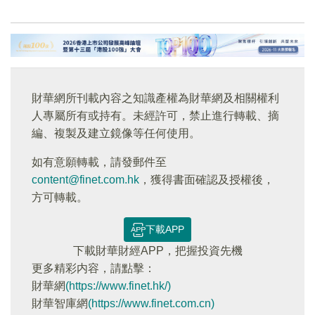
財華網所刊載內容之知識產權為財華網及相關權利
人專屬所有或持有。未經許可，禁止進行轉載、摘
編、複製及建立鏡像等任何使用。
如有意願轉載，請發郵件至
content@finet.com.hk
，獲得書面確認及授權後，
方可轉載。
下載APP
下載財華財經APP，把握投資先機
更多精彩内容，請點擊：
財華網
(https://www.finet.hk/)
財華智庫網
(https://www.finet.com.cn)