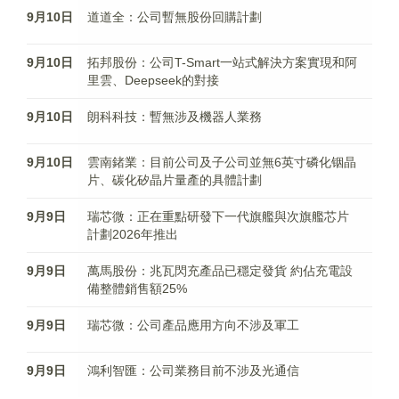
9月10日
道道全：公司暫無股份回購計劃
9月10日
拓邦股份：公司T-Smart一站式解決方案實現和阿
里雲、Deepseek的對接
9月10日
朗科科技：暫無涉及機器人業務
9月10日
雲南鍺業：目前公司及子公司並無6英寸磷化铟晶
片、碳化矽晶片量產的具體計劃
9月9日
瑞芯微：正在重點研發下一代旗艦與次旗艦芯片
計劃2026年推出
9月9日
萬馬股份：兆瓦閃充產品已穩定發貨 約佔充電設
備整體銷售額25%
9月9日
瑞芯微：公司產品應用方向不涉及軍工
9月9日
鴻利智匯：公司業務目前不涉及光通信