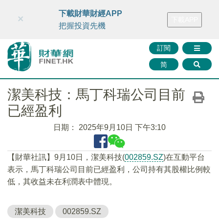
財華智庫網
FINTV
FINMETA
財華證券
媒體矩陣
下載財華財經APP
×
下載APP
智庫沙龍
聯絡我們
把握投資先機
訂閱
简
潔美科技：馬丁科瑞公司目前
已經盈利
日期：
2025年9月10日 下午3:10
【財華社訊】9月10日，潔美科技(
002859.SZ
)在互動平台
表示，馬丁科瑞公司目前已經盈利，公司持有其股權比例較
低，其收益未在利潤表中體現。
潔美科技
002859.SZ