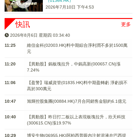
（01364.HK）
2026年7月10日 下午4:53
快訊
更多
2026年8月6日 星期四 03:34:40
11:25
維信金科(02003.HK)料中期綜合淨利潤不多於1500萬
元
11:20
【異動股】鎢板塊拉升，中鎢高新(000657.CN)漲
7.24%
11:06
【盈警】瑞威資管(01835.HK)料中期盈轉虧 淨虧損不
高於300萬元
10:47
旭輝控股集團(00884.HK)7月合同銷售金額約6.1億元
10:40
【異動股】昨日打二板以上表現板塊拉升，欣天科技
(300615.CN)漲19.97%
10:29
博安生物(06955.HK)阿柏西普眼內注射溶液在巴西提