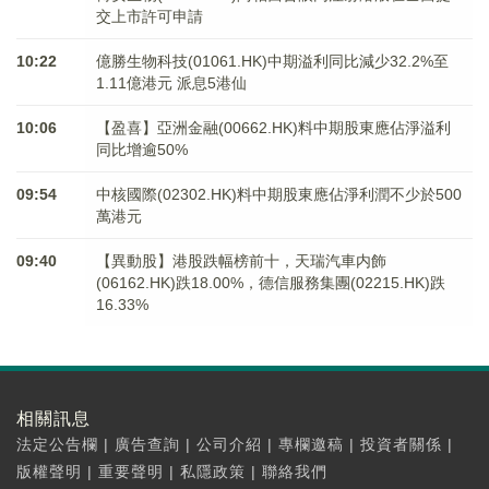
交上市許可申請
10:22
億勝生物科技(01061.HK)中期溢利同比減少32.2%至
1.11億港元 派息5港仙
10:06
【盈喜】亞洲金融(00662.HK)料中期股東應佔淨溢利
同比增逾50%
09:54
中核國際(02302.HK)料中期股東應佔淨利潤不少於500
萬港元
09:40
【異動股】港股跌幅榜前十，天瑞汽車内飾
(06162.HK)跌18.00%，德信服務集團(02215.HK)跌
16.33%
相關訊息
法定公告欄
|
廣告查詢
|
公司介紹
|
專欄邀稿
|
投資者關係
|
版權聲明
|
重要聲明
|
私隱政策
|
聯絡我們