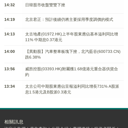
14:32
日韓股市收盤雙雙下挫
14:19
北京君正：預計後續仍將主要採用季度調價的模式
14:13
太古地產(01972.HK)上半年股東應佔基本溢利同比增
11% 中期息0.37港元
14:00
【異動股】汽車整車板塊下挫，北汽藍谷(600733.CN)
跌6.38%
13:56
威胜控股(03393.HK)附屬獲1.68億港元重合器供貨合
約
13:34
太古公司中期股東應佔呈報溢利同比增長731% A股派
息1.5港元及B股派0.3港元
相關訊息