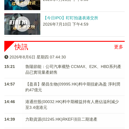
【今日IPO】盯盯拍递表港交所
2026年7月10日 下午4:59
快訊
更多
2026年8月6日 星期四 07:44:30
15:21
魯陽節能：公司汽車襯墊 CCMAX、E2K、HBD系列產
品已實現量產銷售
14:57
【盈喜】榮昌生物(09995.HK)料中期扭虧為盈 淨利潤
約47億元
14:46
港通控股(00032.HK)料中期權益持有人應佔溢利減少
至3.4億港元
14:39
力勤資源(02245.HK)RKEF項目二期達產