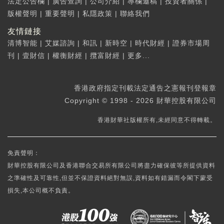
法定公告欄
|
廣告查詢
|
公司介紹
|
專欄邀稿
|
投資者關係
|
版權聲明
|
重要聲明
|
私隱政策
|
聯絡我們
友情鏈接
清博智能
|
艾媒諮詢
|
和訊
|
新時空
|
時代財經
|
證券市場周
刊
|
壹財信
|
權衡財經
|
攬富財經
|
更多...
香港政府指定刊載法定通告之憲報刊登報章
Copyright © 1998 - 2026 財華控股有限公司
香港財華社版權所有,未經同意不得轉載。
免責聲明：
財華控股有限公司及香港聯合交易所有限公司將盡力確保彼等所提供資料
之準確性及可靠性,但並不保證資料絕對無誤,資料如有錯漏而令閣下蒙受
損失,本公司概不負責。