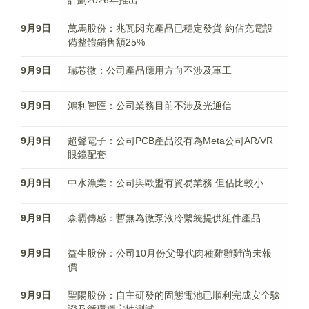
計劃2026年推出
9月9日
萬馬股份：兆瓦閃充產品已穩定發貨 約佔充電設
備整體銷售額25%
9月9日
瑞芯微：公司產品應用方向不涉及軍工
9月9日
鴻利智匯：公司業務目前不涉及光通信
9月9日
超聲電子：公司PCB產品沒有為Meta公司AR/VR
眼鏡配套
9月9日
中水漁業：公司與歐盟有貿易業務 但佔比較小
9月9日
森霸傳感：暫無為微泵液冷繫統提供組件產品
9月9日
益生股份：公司10月份父母代肉種雞雛雞尚未報
價
9月9日
聖陽股份：自主研發的固態電池已順利完成安全驗