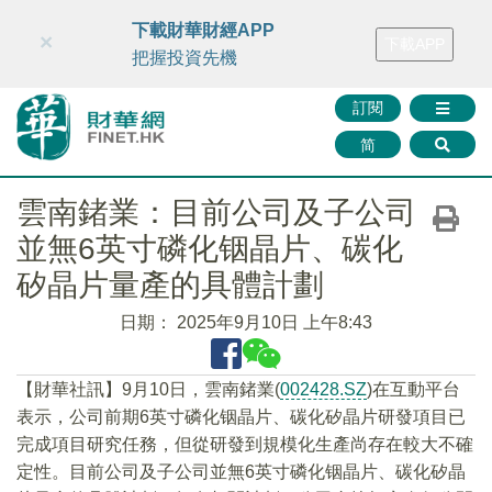
財華智庫網
FINTV
FINMETA
財華證券
媒體矩陣
下載財華財經APP
×
下載APP
智庫沙龍
聯絡我們
把握投資先機
訂閱
简
雲南鍺業：目前公司及子公司
並無6英寸磷化铟晶片、碳化
矽晶片量產的具體計劃
日期：
2025年9月10日 上午8:43
【財華社訊】9月10日，雲南鍺業(
002428.SZ
)在互動平台
表示，公司前期6英寸磷化铟晶片、碳化矽晶片研發項目已
完成項目研究任務，但從研發到規模化生產尚存在較大不確
定性。目前公司及子公司並無6英寸磷化铟晶片、碳化矽晶