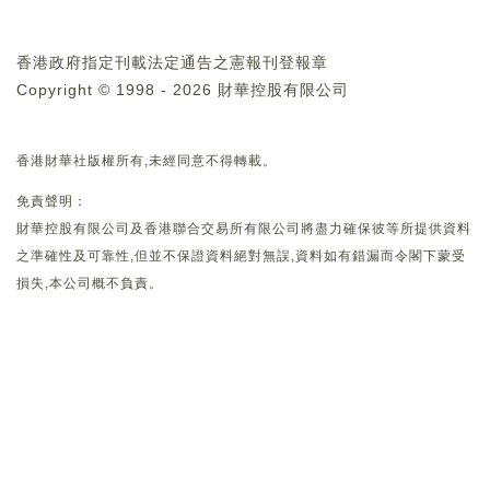
香港政府指定刊載法定通告之憲報刊登報章
Copyright © 1998 - 2026 財華控股有限公司
香港財華社版權所有,未經同意不得轉載。
免責聲明：
財華控股有限公司及香港聯合交易所有限公司將盡力確保彼等所提供資料
之準確性及可靠性,但並不保證資料絕對無誤,資料如有錯漏而令閣下蒙受
損失,本公司概不負責。