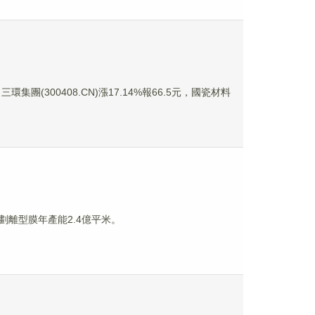
三環集團(300408.CN)漲17.14%報66.5元，國瓷材料
規劃離型膜年產能2.4億平米。