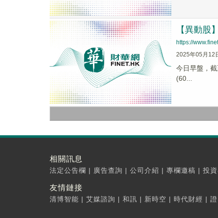
【異動股】M
https://www.fi
2025年05月12
今日早盤，截至1
(60...
相關訊息
法定公告欄
|
廣告查詢
|
公司介紹
|
專欄邀稿
|
投資
友情鏈接
清博智能
|
艾媒諮詢
|
和訊
|
新時空
|
時代財經
|
證