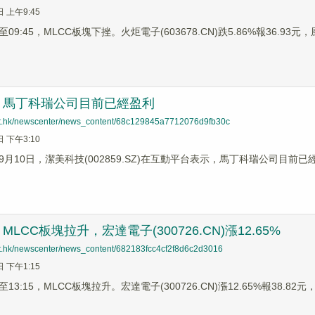
日 上午9:45
9:45，MLCC板塊下挫。火炬電子(603678.CN)跌5.86%報36.93元，風
：馬丁科瑞公司目前已經盈利
net.hk/newscenter/news_content/68c129845a7712076d9fb30c
日 下午3:10
9月10日，潔美科技(002859.SZ)在互動平台表示，馬丁科瑞公司目
LCC板塊拉升，宏達電子(300726.CN)漲12.65%
net.hk/newscenter/news_content/682183fcc4cf2f8d6c2d3016
日 下午1:15
3:15，MLCC板塊拉升。宏達電子(300726.CN)漲12.65%報38.82元，