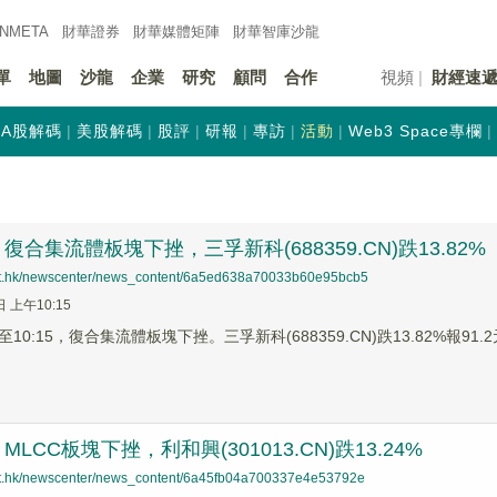
INMETA
財華證券
財華
媒體矩陣
財華
智庫沙龍
單
地圖
沙龍
企業
研究
顧問
合作
視頻
財經速
A股解碼
美股解碼
股評
研報
專訪
活動
Web3 Space專欄
合集流體板塊下挫，三孚新科(688359.CN)跌13.82%
net.hk/newscenter/news_content/6a5ed638a70033b60e95bcb5
日 上午10:15
0:15，復合集流體板塊下挫。三孚新科(688359.CN)跌13.82%報91.2元
LCC板塊下挫，利和興(301013.CN)跌13.24%
net.hk/newscenter/news_content/6a45fb04a700337e4e53792e