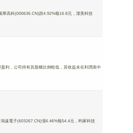
華高科(000636.CN)跌4.92%報16.8元，潔美科技
前已經盈利，公司持有其股權比例較低，其收益未在利潤表中
鴻遠電子(603267.CN)漲6.46%報54.4元，昀冢科技