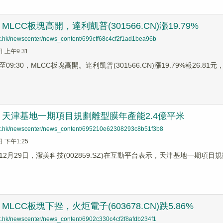
LCC板塊高開，達利凱普(301566.CN)漲19.79%
net.hk/newscenter/news_content/699cff68c4cf2f1ad1bea96b
日 上午9:31
9:30，MLCC板塊高開。達利凱普(301566.CN)漲19.79%報26.81元，
天津基地一期項目規劃離型膜年產能2.4億平米
net.hk/newscenter/news_content/695210e62308293c8b51f3b8
日 下午1:25
2月29日，潔美科技(002859.SZ)在互動平台表示，天津基地一期項目
LCC板塊下挫，火炬電子(603678.CN)跌5.86%
net.hk/newscenter/news_content/6902c330c4cf2f8afdb234f1