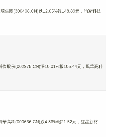
集團(300408.CN)跌12.65%報148.89元，昀冢科技
傑股份(002975.CN)漲10.01%報105.44元，風華高科
華高科(000636.CN)跌4.36%報21.52元，雙星新材