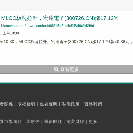
LCC板塊拉升，宏達電子(300726.CN)漲17.12%
net.hk/newscenter/news_content/68215d3cc4cf2f8d6c2d2f9d
日 上午10:30
0:30，MLCC板塊拉升。宏達電子(300726.CN)漲17.12%報40.36元，
查看更多
者關係
|
版權聲明
|
重要聲明
|
私隱政策
|
聯絡我們
券市場周刊
|
壹財信
|
權衡財經
|
攬富財經
|
更多...