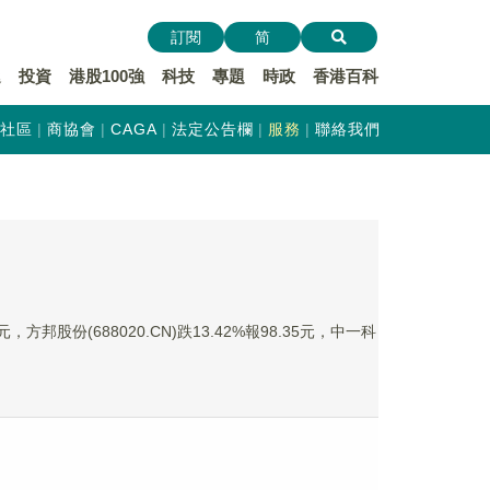
訂閱
简
遞
投資
港股100強
科技
專題
時政
香港百科
社區
商協會
CAGA
法定公告欄
服務
聯絡我們
，方邦股份(688020.CN)跌13.42%報98.35元，中一科