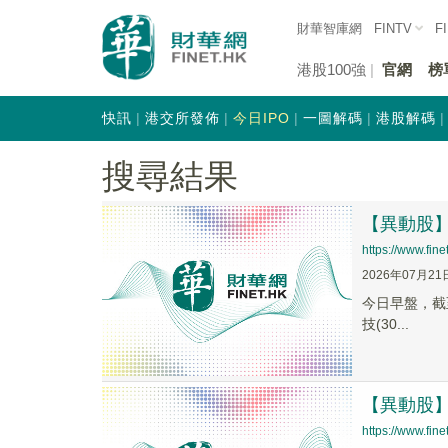
財華智庫網
FINTV
F
港股100強
官網
榜
快訊
港交所發佈
今日IPO
一圖解碼
港股解碼
搜尋結果
【異動股】復
https://www.fi
2026年07月21
今日早盤，截至1
技(30...
【異動股】M
https://www.fi