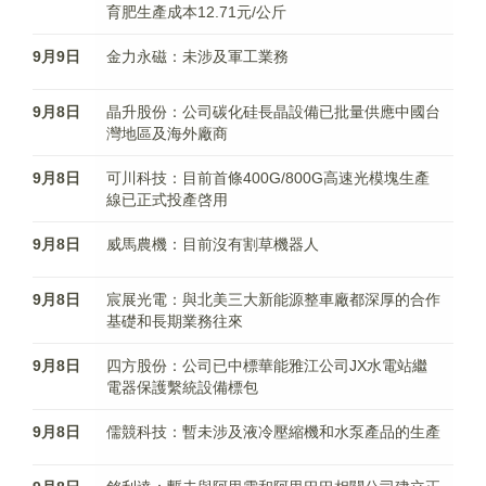
育肥生產成本12.71元/公斤
9月9日
金力永磁：未涉及軍工業務
9月8日
晶升股份：公司碳化硅長晶設備已批量供應中國台
灣地區及海外廠商
9月8日
可川科技：目前首條400G/800G高速光模塊生產
線已正式投產啓用
9月8日
威馬農機：目前沒有割草機器人
9月8日
宸展光電：與北美三大新能源整車廠都深厚的合作
基礎和長期業務往來
9月8日
四方股份：公司已中標華能雅江公司JX水電站繼
電器保護繫統設備標包
9月8日
儒競科技：暫未涉及液冷壓縮機和水泵產品的生產