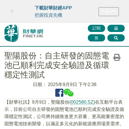
財華智庫網
FINTV
FINMETA
財華證券
媒體矩陣
下載財華財經APP
×
下載APP
智庫沙龍
聯絡我們
把握投資先機
訂閱
简
聖陽股份：自主研發的固態電
池已順利完成安全驗證及循環
穩定性測試
日期：
2025年9月9日 下午2:38
【財華社訊】9月9日，聖陽股份(
002580.SZ
)在互動平台表
示，目前公司自主研發的固態電池已順利完成安全驗證及循
環穩定性測試，公司將持續推進更大容量、更高能量密度的
固態電池技術開發，以滿足多元化的新能源應用場景需求。