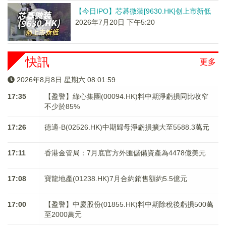
【今日IPO】芯碁微装[9630.HK]创上市新低
2026年7月20日 下午5:20
快訊
更多
2026年8月8日 星期六 08:02:00
17:35
【盈警】綠心集團(00094.HK)料中期淨虧損同比收窄
不少於85%
17:26
德適-B(02526.HK)中期歸母淨虧損擴大至5588.3萬元
17:11
香港金管局：7月底官方外匯儲備資產為4478億美元
17:08
寶龍地產(01238.HK)7月合約銷售額約5.5億元
17:00
【盈警】中慶股份(01855.HK)料中期除稅後虧損500萬
至2000萬元