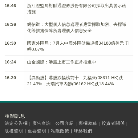
16:46
浙江證監局對財通證券股份有限公司採取出具警示函
措施
16:36
網信辦：大型個人信息處理者應當採取加密、去標識
化等措施保障所處理個人信息安全
16:30
國家外匯局：7月末中國外匯儲備規模34188億美元 升
幅0.07%
16:24
山金國際：港股上市工作正常推進中
16:20
【異動股】港股跌幅榜前十，九福來(08611.HK)跌
21.43%，天瑞汽車内飾(06162.HK)跌18.44%
相關訊息
法定公告欄
|
廣告查詢
|
公司介紹
|
專欄邀稿
|
投資者關係
|
版權聲明
|
重要聲明
|
私隱政策
|
聯絡我們