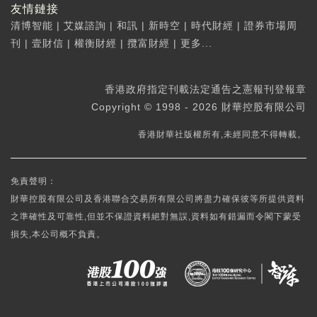
友情鏈接
清博智能
|
艾媒諮詢
|
和訊
|
新時空
|
時代財經
|
證券市場周
刊
|
壹財信
|
權衡財經
|
攬富財經
|
更多...
香港政府指定刊載法定通告之憲報刊登報章
Copyright © 1998 - 2026 財華控股有限公司
香港財華社版權所有,未經同意不得轉載。
免責聲明：
財華控股有限公司及香港聯合交易所有限公司將盡力確保彼等所提供資料
之準確性及可靠性,但並不保證資料絕對無誤,資料如有錯漏而令閣下蒙受
損失,本公司概不負責。