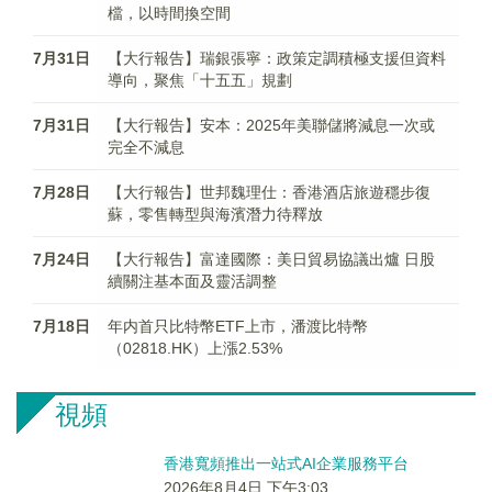
檔，以時間換空間
7月31日
【大行報告】瑞銀張寧：政策定調積極支援但資料
導向，聚焦「十五五」規劃
7月31日
【大行報告】安本：2025年美聯儲將減息一次或
完全不減息
7月28日
【大行報告】世邦魏理仕：香港酒店旅遊穩步復
蘇，零售轉型與海濱潛力待釋放
7月24日
【大行報告】富達國際：美日貿易協議出爐 日股
續關注基本面及靈活調整
7月18日
年内首只比特幣ETF上市，潘渡比特幣
（02818.HK）上漲2.53%
視頻
香港寬頻推出一站式AI企業服務平台
2026年8月4日 下午3:03