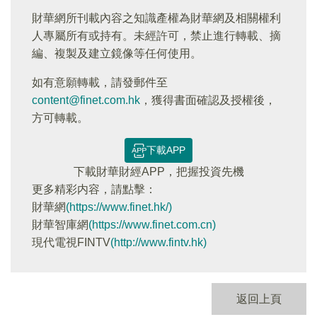
財華網所刊載內容之知識產權為財華網及相關權利
人專屬所有或持有。未經許可，禁止進行轉載、摘
編、複製及建立鏡像等任何使用。
如有意願轉載，請發郵件至
content@finet.com.hk
，獲得書面確認及授權後，
方可轉載。
下載APP
下載財華財經APP，把握投資先機
更多精彩内容，請點擊：
財華網
(https://www.finet.hk/)
財華智庫網
(https://www.finet.com.cn)
現代電視FINTV
(http://www.fintv.hk)
返回上頁