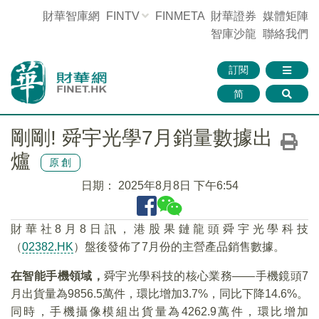
財華智庫網
FINTV
FINMETA
財華證券
媒體矩陣
智庫沙龍
聯絡我們
訂閱
简
剛剛! 舜宇光學7月銷量數據出
爐
原創
日期：
2025年8月8日 下午6:54
財華社8月8日訊，港股果鏈龍頭舜宇光學科技
（
02382.HK
）盤後發佈了7月份的主營產品銷售數據。
在智能手機領域，
舜宇光學科技的核心業務——手機鏡頭7
月出貨量為9856.5萬件，環比增加3.7%，同比下降14.6%。
同時，手機攝像模組出貨量為4262.9萬件，環比增加