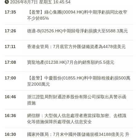
2026年8月7日 星期五 16:45:54
17:35
【盈警】綠心集團(00094.HK)料中期淨虧損同比收窄
不少於85%
17:26
德適-B(02526.HK)中期歸母淨虧損擴大至5588.3萬元
17:11
香港金管局：7月底官方外匯儲備資產為4478億美元
17:08
寶龍地產(01238.HK)7月合約銷售額約5.5億元
17:00
【盈警】中慶股份(01855.HK)料中期除稅後虧損500萬
至2000萬元
16:46
浙江證監局對財通證券股份有限公司採取出具警示函
措施
16:36
網信辦：大型個人信息處理者應當採取加密、去標識
化等措施保障所處理個人信息安全
16:30
國家外匯局：7月末中國外匯儲備規模34188億美元 升