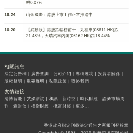
幅0.07%
16:24
山金國際：港股上市工作正常推進中
16:20
【異動股】港股跌幅榜前十，九福來(08611.HK)跌
21.43%，天瑞汽車内飾(06162.HK)跌18.44%
相關訊息
法定公告欄
|
廣告查詢
|
公司介紹
|
專欄邀稿
|
投資者關係
|
版權聲明
|
重要聲明
|
私隱政策
|
聯絡我們
友情鏈接
清博智能
|
艾媒諮詢
|
和訊
|
新時空
|
時代財經
|
證券市場周
刊
|
壹財信
|
權衡財經
|
攬富財經
|
更多...
香港政府指定刊載法定通告之憲報刊登報章
Copyright © 1998 - 2026 財華控股有限公司