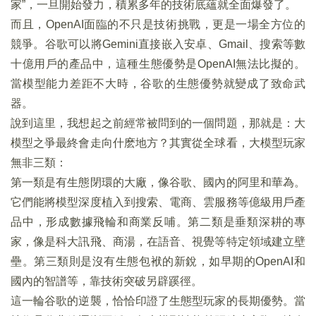
家”，一旦開始發力，積累多年的技術底蘊就全面爆發了。
而且，OpenAI面臨的不只是技術挑戰，更是一場全方位的
競爭。谷歌可以將Gemini直接嵌入安卓、Gmail、搜索等數
十億用戶的產品中，這種生態優勢是OpenAI無法比擬的。
當模型能力差距不大時，谷歌的生態優勢就變成了致命武
器。
說到這里，我想起之前經常被問到的一個問題，那就是：大
模型之爭最終會走向什麽地方？其實從全球看，大模型玩家
無非三類：
第一類是有生態閉環的大廠，像谷歌、國內的阿里和華為。
它們能將模型深度植入到搜索、電商、雲服務等億級用戶產
品中，形成數據飛輪和商業反哺。第二類是垂類深耕的專
家，像是科大訊飛、商湯，在語音、視覺等特定領域建立壁
壘。第三類則是沒有生態包袱的新銳，如早期的OpenAI和
國內的智譜等，靠技術突破另辟蹊徑。
這一輪谷歌的逆襲，恰恰印證了生態型玩家的長期優勢。當