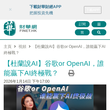
財華智庫網
FINTV
FINMETA
財華證券
媒體矩陣
下載財華財經APP
×
下載APP
智庫沙龍
聯絡我們
把握投資先機
訂閱
简
主頁
視頻
【杜蘭說AI】谷歌or OpenAI，誰能贏下AI
終極戰？
【杜蘭說AI】谷歌or OpenAI，誰
能贏下AI終極戰？
2026年1月14日 下午17:00