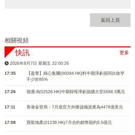
返回上頁
相關視頻
快訊
更多
2026年8月7日 星期五 22:00:26
17:35
【盈警】綠心集團(00094.HK)料中期淨虧損同比收窄
不少於85%
17:26
德適-B(02526.HK)中期歸母淨虧損擴大至5588.3萬元
17:11
香港金管局：7月底官方外匯儲備資產為4478億美元
17:08
寶龍地產(01238.HK)7月合約銷售額約5.5億元