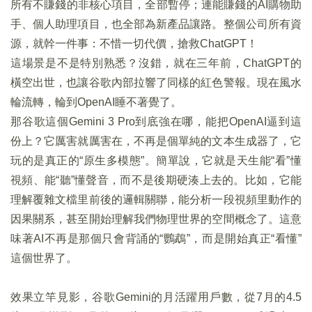
所有不賺錢的非核心項目，全部暫停；連能賺錢的AI購物助
手、個人助理項目，也全部為新產品讓路。整個公司所有資
源，就幹一件事：不惜一切代價，搶救ChatGPT！
這場景是不是特別熟悉？沒錯，就在三年前，ChatGPT的
橫空出世，也讓谷歌內部拉響了同樣的紅色警報。現在風水
輪流轉，輪到OpenAI睡不著覺了。
那谷歌這個Gemini 3 Pro到底強在哪，能把OpenAI逼到這
份上？它厲害就厲害在，不再是個單純的文本生成器了，它
玩的是真正的“原生多模態”。簡單說，它就是天生能“看”懂
視頻、能“聽”懂聲音，而不是後期硬湊上去的。比如，它能
理解覆雜文檔里前後的邏輯關聯，能分析一段視頻里動作的
因果關系，甚至開始理解我們物理世界的空間概念了。這意
味著AI不再是那個只會背誦的“鸚鵡”，而是開始真正“看懂”
這個世界了。
效果立竿見影，谷歌Gemini的月活躍用戶數，從7月的4.5