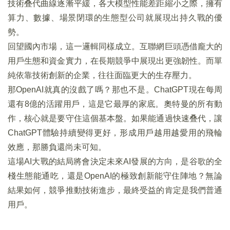
技術叠代曲線逐漸平緩，各大模型性能差距縮小之際，擁有
算力、數據、場景閉環的生態型公司就展現出持久戰的優
勢。
回望國內市場，這一邏輯同樣成立。互聯網巨頭憑借龐大的
用戶生態和資金實力，在長期競爭中展現出更強韌性。而單
純依靠技術創新的企業，往往面臨更大的生存壓力。
那OpenAI就真的沒戲了嗎？那也不是。ChatGPT現在每周
還有8億的活躍用戶，這是它最厚的家底。奧特曼的所有動
作，核心就是要守住這個基本盤。如果能通過快速叠代，讓
ChatGPT體驗持續變得更好，形成用戶越用越愛用的飛輪
效應，那勝負還尚未可知。
這場AI大戰的結局將會決定未來AI發展的方向，是谷歌的全
棧生態能通吃，還是OpenAI的極致創新能守住陣地？無論
結果如何，競爭推動技術進步，最終受益的肯定是我們普通
用戶。