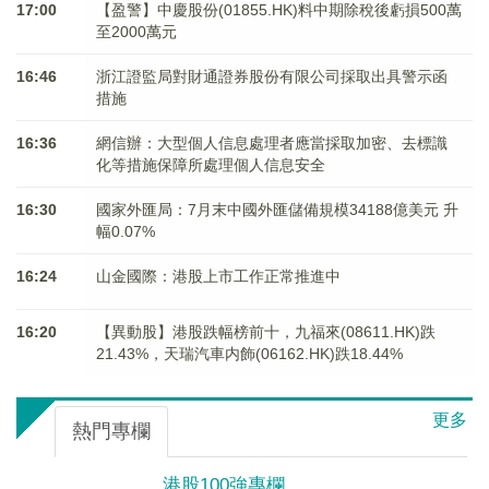
17:00
【盈警】中慶股份(01855.HK)料中期除稅後虧損500萬
至2000萬元
16:46
浙江證監局對財通證券股份有限公司採取出具警示函
措施
16:36
網信辦：大型個人信息處理者應當採取加密、去標識
化等措施保障所處理個人信息安全
16:30
國家外匯局：7月末中國外匯儲備規模34188億美元 升
幅0.07%
16:24
山金國際：港股上市工作正常推進中
16:20
【異動股】港股跌幅榜前十，九福來(08611.HK)跌
21.43%，天瑞汽車内飾(06162.HK)跌18.44%
更多
熱門專欄
港股100強專欄