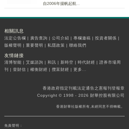
自2006年揚帆起航...
相關訊息
法定公告欄
|
廣告查詢
|
公司介紹
|
專欄邀稿
|
投資者關係
|
版權聲明
|
重要聲明
|
私隱政策
|
聯絡我們
友情鏈接
清博智能
|
艾媒諮詢
|
和訊
|
新時空
|
時代財經
|
證券市場周
刊
|
壹財信
|
權衡財經
|
攬富財經
|
更多...
香港政府指定刊載法定通告之憲報刊登報章
Copyright © 1998 - 2026 財華控股有限公司
香港財華社版權所有,未經同意不得轉載。
免責聲明：