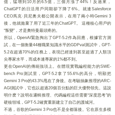
億，猛增到10月的6.5億，三個月漲了44%！反過來，
ChatGPT的日活用戶同期卻下降了6%。就連Salesforce
CEO馬克·貝尼奧夫都公開表示，在用了兩小時Gemini 3
後，他就拋棄了用了近三年的ChatGPT。 這種核心用戶的
“叛變”，才是奧特曼最頭疼的。
所以，OpenAI緊急掏出了GPT-5.2作為回應，根據官方測
試，在一個衡量44種職業知識水平的GDPval測試中，GPT-
5.2在超過70%的任務上，表現已經達到甚至超過了人類頂
尖專家水平，而成本連專家的1%都不到。
更在OpenAI的傳統強項上。在體現實戰編程能力的SWE-
bench Pro測試里，GPT-5.2拿了55.6%的高分，明顯把
Gemini 3 Pro的43.3%甩在了身後。在考驗抽象推理的ARC-
AGI測試中，它也以超過20個百分點的巨大優勢領先。這說
明什麽？說明在邏輯推理、代碼編程這些需要“深度思考”的
硬核領域，GPT-5.2確實重新建立了自己的護城河。
不過，谷歌的Gemini 3 Pro也不是全都落後。它在原生多模