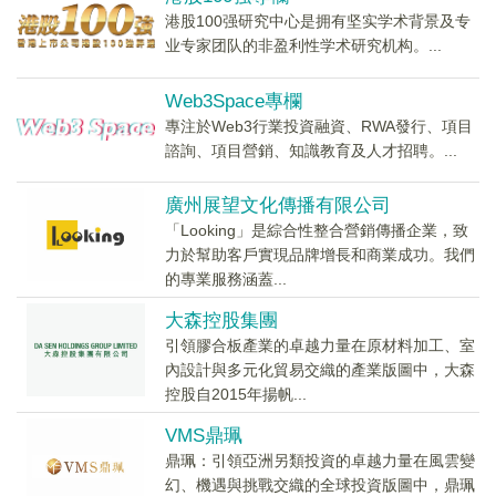
港股100强研究中心是拥有坚实学术背景及专
业专家团队的非盈利性学术研究机构。...
Web3Space專欄
專注於Web3行業投資融資、RWA發行、項目
諮詢、項目營銷、知識教育及人才招聘。...
廣州展望文化傳播有限公司
「Looking」是綜合性整合營銷傳播企業，致
力於幫助客戶實現品牌增長和商業成功。我們
的專業服務涵蓋...
大森控股集團
引領膠合板產業的卓越力量在原材料加工、室
內設計與多元化貿易交織的產業版圖中，大森
控股自2015年揚帆...
VMS鼎珮
鼎珮：引領亞洲另類投資的卓越力量在風雲變
幻、機遇與挑戰交織的全球投資版圖中，鼎珮