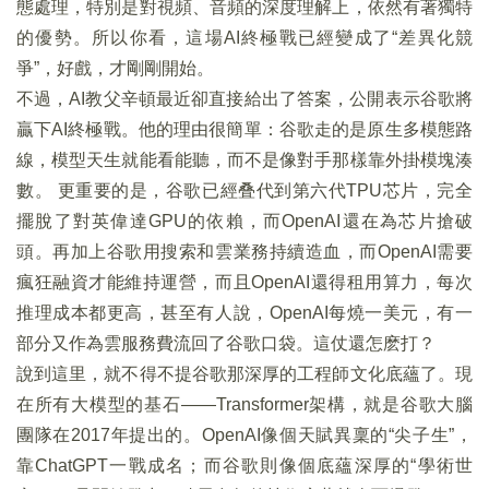
態處理，特別是對視頻、音頻的深度理解上，依然有著獨特
的優勢。所以你看，這場AI終極戰已經變成了“差異化競
爭”，好戲，才剛剛開始。
不過，AI教父辛頓最近卻直接給出了答案，公開表示谷歌將
贏下AI終極戰。他的理由很簡單：谷歌走的是原生多模態路
線，模型天生就能看能聽，而不是像對手那樣靠外掛模塊湊
數。 更重要的是，谷歌已經叠代到第六代TPU芯片，完全
擺脫了對英偉達GPU的依賴，而OpenAI還在為芯片搶破
頭。再加上谷歌用搜索和雲業務持續造血，而OpenAI需要
瘋狂融資才能維持運營，而且OpenAI還得租用算力，每次
推理成本都更高，甚至有人說，OpenAI每燒一美元，有一
部分又作為雲服務費流回了谷歌口袋。這仗還怎麽打？
說到這里，就不得不提谷歌那深厚的工程師文化底蘊了。現
在所有大模型的基石——Transformer架構，就是谷歌大腦
團隊在2017年提出的。OpenAI像個天賦異稟的“尖子生”，
靠ChatGPT一戰成名；而谷歌則像個底蘊深厚的“學術世