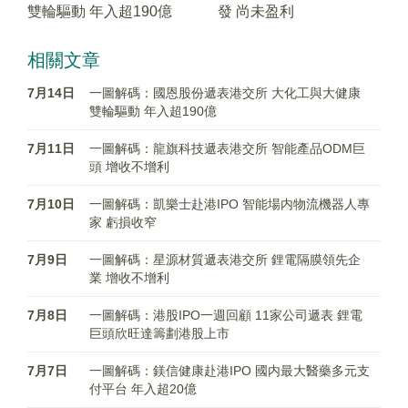
雙輪驅動 年入超190億
發 尚未盈利
相關文章
7月14日
一圖解碼：國恩股份遞表港交所 大化工與大健康
雙輪驅動 年入超190億
7月11日
一圖解碼：龍旗科技遞表港交所 智能產品ODM巨
頭 增收不增利
7月10日
一圖解碼：凱樂士赴港IPO 智能場内物流機器人專
家 虧損收窄
7月9日
一圖解碼：星源材質遞表港交所 鋰電隔膜領先企
業 增收不增利
7月8日
一圖解碼：港股IPO一週回顧 11家公司遞表 鋰電
巨頭欣旺達籌劃港股上市
7月7日
一圖解碼：鎂信健康赴港IPO 國内最大醫藥多元支
付平台 年入超20億