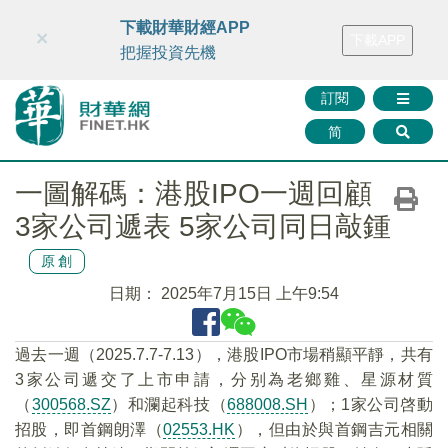
財華智庫網
FINTV
FINMETA
財華證券
媒體矩陣
下載財華財經APP
×
下載APP
智庫沙龍
聯絡我們
把握投資先機
訂閱
简
一圖解碼：港股IPO一週回顧
3家公司遞表 5家公司同日敲鍾
原創
日期：
2025年7月15日 上午9:54
過去一週（2025.7.7-7.13），港股IPO市場稍顯平靜，共有
3家公司遞交了上市申請，分别為老鄉雞、星源材質
（
300568.SZ
）和瀾起科技（
688008.SH
）；1家公司啓動
招股，即首鋼朗澤（
02553.HK
），但由於與首鋼吉元相關