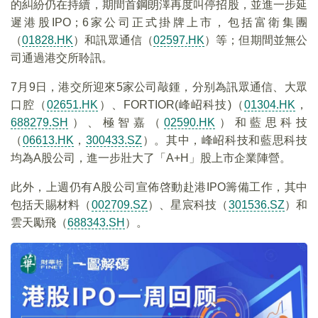
的糾紛仍在持續，期間首鋼朗澤再度叫停招股，並進一步延
遲港股IPO；6家公司正式掛牌上市，包括富衛集團
（
01828.HK
）和訊眾通信（
02597.HK
）等；但期間並無公
司通過港交所聆訊。
7月9日，港交所迎來5家公司敲鍾，分别為訊眾通信、大眾
口腔（
02651.HK
）、FORTIOR(峰岹科技)（
01304.HK
，
688279.SH
）、極智嘉（
02590.HK
）和藍思科技
（
06613.HK
，
300433.SZ
）。其中，峰岹科技和藍思科技
均為A股公司，進一步壯大了「A+H」股上市企業陣營。
此外，上週仍有A股公司宣佈啓動赴港IPO籌備工作，其中
包括天賜材料（
002709.SZ
）、星宸科技（
301536.SZ
）和
雲天勵飛（
688343.SH
）。