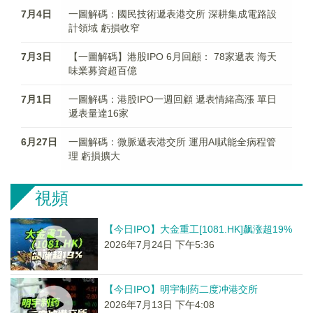
7月4日
一圖解碼：國民技術遞表港交所 深耕集成電路設
計領域 虧損收窄
7月3日
【一圖解碼】港股IPO 6月回顧： 78家遞表 海天
味業募資超百億
7月1日
一圖解碼：港股IPO一週回顧 遞表情緒高漲 單日
遞表量達16家
6月27日
一圖解碼：微脈遞表港交所 運用AI賦能全病程管
理 虧損擴大
視頻
【今日IPO】大金重工[1081.HK]飙涨超19%
2026年7月24日 下午5:36
【今日IPO】明宇制药二度冲港交所
2026年7月13日 下午4:08