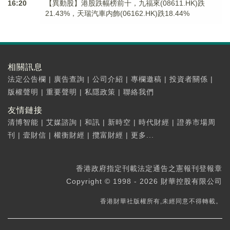
16:20
【異動股】港股跌幅榜前十，九福來(08611.HK)跌
21.43%，天瑞汽車内飾(06162.HK)跌18.44%
相關訊息
法定公告欄
|
廣告查詢
|
公司介紹
|
專欄邀稿
|
投資者關係
|
版權聲明
|
重要聲明
|
私隱政策
|
聯絡我們
友情鏈接
清博智能
|
艾媒諮詢
|
和訊
|
新時空
|
時代財經
|
證券市場周
刊
|
壹財信
|
權衡財經
|
攬富財經
|
更多...
香港政府指定刊載法定通告之憲報刊登報章
Copyright © 1998 - 2026 財華控股有限公司
香港財華社版權所有,未經同意不得轉載。