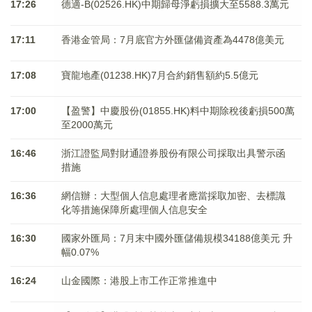
17:26
德適-B(02526.HK)中期歸母淨虧損擴大至5588.3萬元
17:11
香港金管局：7月底官方外匯儲備資產為4478億美元
17:08
寶龍地產(01238.HK)7月合約銷售額約5.5億元
17:00
【盈警】中慶股份(01855.HK)料中期除稅後虧損500萬
至2000萬元
16:46
浙江證監局對財通證券股份有限公司採取出具警示函
措施
16:36
網信辦：大型個人信息處理者應當採取加密、去標識
化等措施保障所處理個人信息安全
16:30
國家外匯局：7月末中國外匯儲備規模34188億美元 升
幅0.07%
16:24
山金國際：港股上市工作正常推進中