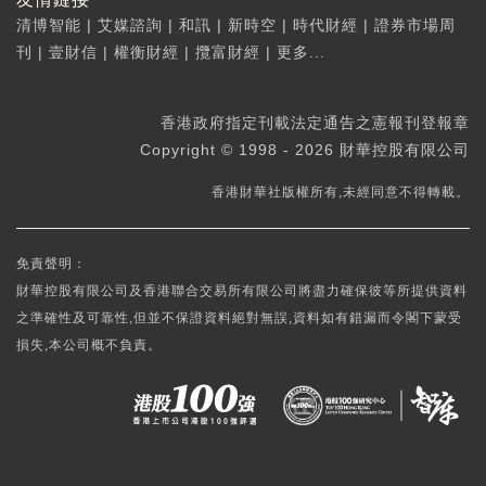
清博智能
|
艾媒諮詢
|
和訊
|
新時空
|
時代財經
|
證券市場周
刊
|
壹財信
|
權衡財經
|
攬富財經
|
更多...
香港政府指定刊載法定通告之憲報刊登報章
Copyright © 1998 - 2026 財華控股有限公司
香港財華社版權所有,未經同意不得轉載。
免責聲明：
財華控股有限公司及香港聯合交易所有限公司將盡力確保彼等所提供資料
之準確性及可靠性,但並不保證資料絕對無誤,資料如有錯漏而令閣下蒙受
損失,本公司概不負責。