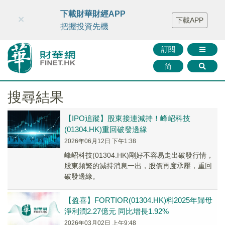
財華智庫網
FINTV
FINMETA
財華證券
媒體矩陣
下載財華財經APP
×
下載APP
智庫沙龍
聯絡我們
把握投資先機
訂閱
简
搜尋結果
【IPO追蹤】股東接連減持！峰岹科技
(01304.HK)重回破發邊緣
2026年06月12日 下午1:38
峰岹科技(01304.HK)剛好不容易走出破發行情，
股東頻繁的減持消息一出，股價再度承壓，重回
破發邊緣。
【盈喜】FORTIOR(01304.HK)料2025年歸母
淨利潤2.27億元 同比增長1.92%
2026年03月02日 上午9:48