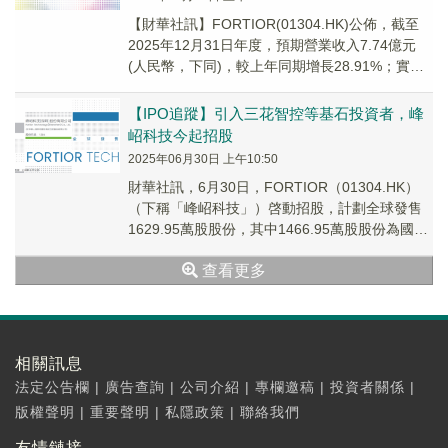
​【財華社訊】FORTIOR(01304.HK)公佈，截至
2025年12月31日年度，預期營業收入7.74億元
(人民幣，下同)，較上年同期增長28.91%；實現
歸屬於母公司所有者...
【IPO追蹤】引入三花智控等基石投資者，峰
岹科技今起招股
2025年06月30日 上午10:50
財華社訊，6月30日，FORTIOR（01304.HK）
（下稱「峰岹科技」）啓動招股，計劃全球發售
1629.95萬股股份，其中1466.95萬股股份為國際
發售股份，163萬股股份為香港公開發售股份。
查看更多
相關訊息
法定公告欄
|
廣告查詢
|
公司介紹
|
專欄邀稿
|
投資者關係
|
版權聲明
|
重要聲明
|
私隱政策
|
聯絡我們
友情鏈接