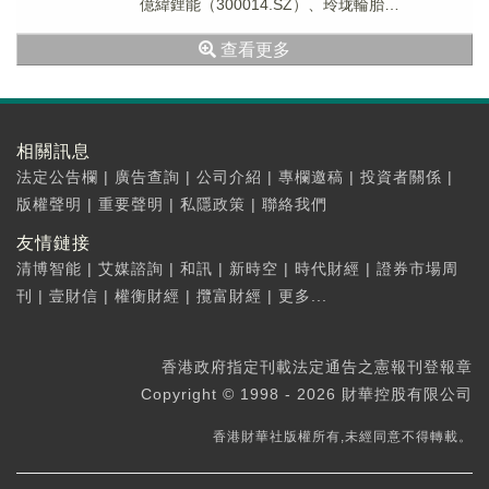
億緯鋰能（300014.SZ）、玲珑輪胎
（601966.SH）和鎂信健康等；...
查看更多
相關訊息
法定公告欄
|
廣告查詢
|
公司介紹
|
專欄邀稿
|
投資者關係
|
版權聲明
|
重要聲明
|
私隱政策
|
聯絡我們
友情鏈接
清博智能
|
艾媒諮詢
|
和訊
|
新時空
|
時代財經
|
證券市場周
刊
|
壹財信
|
權衡財經
|
攬富財經
|
更多...
香港政府指定刊載法定通告之憲報刊登報章
Copyright © 1998 - 2026 財華控股有限公司
香港財華社版權所有,未經同意不得轉載。