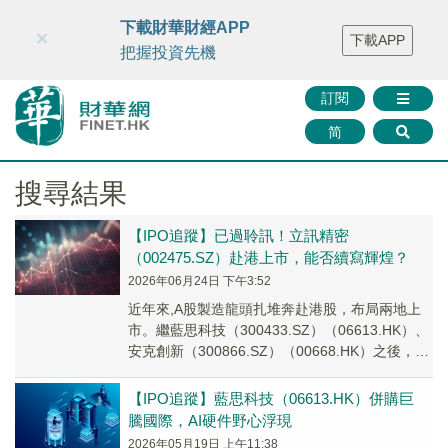
財華智庫網
FINTV
FINMETA
財華證券
媒體矩陣
下載財華財經APP
×
下載APP
智庫沙龍
聯絡我們
把握投資先機
訂閱
简
搜尋結果
【IPO追蹤】已過聆訊！立訊精密
（002475.SZ）赴港上市，能否續寫輝煌？
2026年06月24日 下午3:52
近年來,A股製造龍頭扎堆奔赴港股，布局兩地上
市。繼藍思科技（300433.SZ）（06613.HK）、
安克創新（300866.SZ）（00668.HK）之後，又
一家千億級行業巨頭叩響了港交所大門。
【IPO追蹤】藍思科技（06613.HK）併購巨
騰國際，AI硬件野心浮現
2026年05月19日 上午11:38