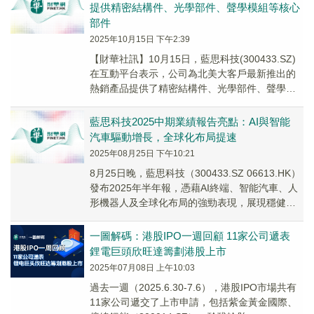
提供精密結構件、光學部件、聲學模組等核心
部件
2025年10月15日 下午2:39
【財華社訊】10月15日，藍思科技(300433.SZ)
在互動平台表示，公司為北美大客戶最新推出的
熱銷產品提供了精密結構件、光學部件、聲學模
組等核心部件，後續將深度參與軟板SMT...
藍思科技2025中期業績報告亮點：AI與智能
汽車驅動增長，全球化布局提速
2025年08月25日 下午10:21
8月25日晚，藍思科技（300433.SZ 06613.HK）
發布2025年半年報，憑藉AI終端、智能汽車、人
形機器人及全球化布局的強勁表現，展現穩健增
長動能。公司通過技術創新與...
一圖解碼：港股IPO一週回顧 11家公司遞表
鋰電巨頭欣旺達籌劃港股上市
2025年07月08日 上午10:03
過去一週（2025.6.30-7.6），港股IPO市場共有
11家公司遞交了上市申請，包括紫金黃金國際、