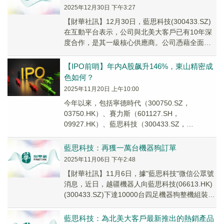
2025年12月30日 下午3:27
【財華社訊】12月30日，藍思科技(300433.SZ)
在互動平台表示，公司與北美大客戶已有10年深
度合作，是其一級核心供應商。公司憑藉全面的
材料技術、完整的技術路線及從模組到整...
【IPO前哨】年内A股飙升146%，東山精密成
色如何？
2025年11月20日 上午10:00
今年以來，包括寧德時代（300750.SZ，
03750.HK）、賽力斯（601127.SH，
09927.HK）、藍思科技（300433.SZ，
06613.HK）在内的多家A股成功...
藍思科技：再獲一萬台機器狗訂單
2025年11月06日 下午2:48
【財華社訊】11月6日，據"藍思科技"微信公眾號
消息，近日，越疆機器人向藍思科技(06613.HK)
(300433.SZ)下達10000台四足機器狗整機組裝訂
單。截至發稿，藍思科...
藍思科技：為北美大客戶最新推出的熱銷產品