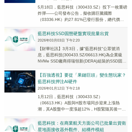
5月18日，藍思科技（300433.SZ）投下一枚重磅
炸彈——公司發布公告，擬收購巨騰國際
（03336.HK）約27.81%已發行股份，總代價約
為7.34億港元，相當於每股2.20港元。
​藍思科技SSD固態硬盤實現批量出貨
2026年03月03日 下午2:20
【財華社訊】3月3日，據"藍思科技"公眾號消
息，藍思科技(300433.SZ/06613.HK)為企業級
NVMe SSD廠商得瑞領新(DERA)組裝的SSD固態
硬盤在湘潭園區實現...
【百強透視】要從「果鏈巨頭」變生態玩家？
藍思科技押注AI硬件
2026年01月12日 下午2:18
1月12日，藍思科技（300433.SZ）
（06613.HK）A股與H股市場同步迎來上漲熱
潮，其A股盤中一度漲超12%，H股緊隨其後一度
衝破7%。
藍思科技：在商業航天方面公司已批量出貨衛
星地面接收器外觀件、結構件模組