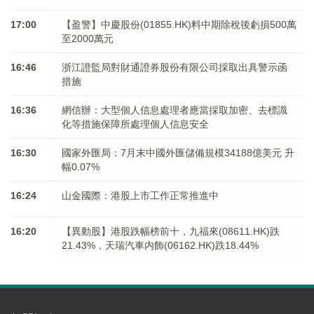
17:00
【盈警】中慶股份(01855.HK)料中期除稅後虧損500萬
至2000萬元
16:46
浙江證監局對財通證券股份有限公司採取出具警示函
措施
16:36
網信辦：大型個人信息處理者應當採取加密、去標識
化等措施保障所處理個人信息安全
16:30
國家外匯局：7月末中國外匯儲備規模34188億美元 升
幅0.07%
16:24
山金國際：港股上市工作正常推進中
16:20
【異動股】港股跌幅榜前十，九福來(08611.HK)跌
21.43%，天瑞汽車内飾(06162.HK)跌18.44%