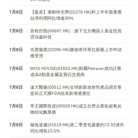
7月8日
【盈喜】康耐特光學(02276.HK)料上半年股東應
佔淨利潤同比增逾30%
7月8日
首程控股(00697.HK)：旗下北京機器人基金投資
雲深處科技
7月8日
先聲藥業(02096.HK)樂德奇拜單抗新藥上市申請
獲受理
7月8日
MOS HOUSE(01653.HK)附屬Petracer成功註冊
成為A類貴金屬及寶石交易商
7月8日
遠大醫藥(00512.HK)全球創新放射性產品易甘泰
提前正式獲FDA批准新增適應症
7月8日
帝王國際投資(00928.HK)成立合營企業拓超氧化
物歧化酶業務
7月8日
極兔速遞(01519.HK)第二季度包裹量約73.92億件
同比增長23.5%