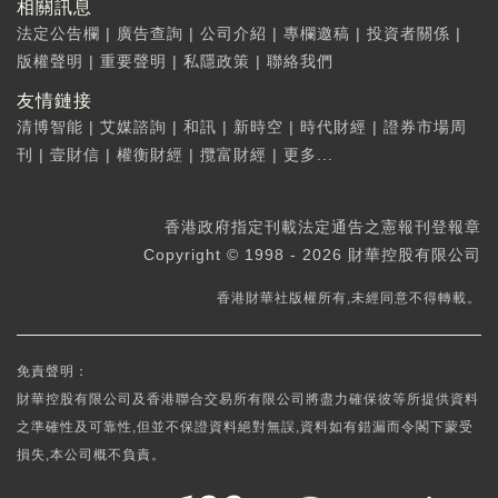
相關訊息
法定公告欄
|
廣告查詢
|
公司介紹
|
專欄邀稿
|
投資者關係
|
版權聲明
|
重要聲明
|
私隱政策
|
聯絡我們
友情鏈接
清博智能
|
艾媒諮詢
|
和訊
|
新時空
|
時代財經
|
證券市場周
刊
|
壹財信
|
權衡財經
|
攬富財經
|
更多...
香港政府指定刊載法定通告之憲報刊登報章
Copyright © 1998 - 2026 財華控股有限公司
香港財華社版權所有,未經同意不得轉載。
免責聲明：
財華控股有限公司及香港聯合交易所有限公司將盡力確保彼等所提供資料
之準確性及可靠性,但並不保證資料絕對無誤,資料如有錯漏而令閣下蒙受
損失,本公司概不負責。