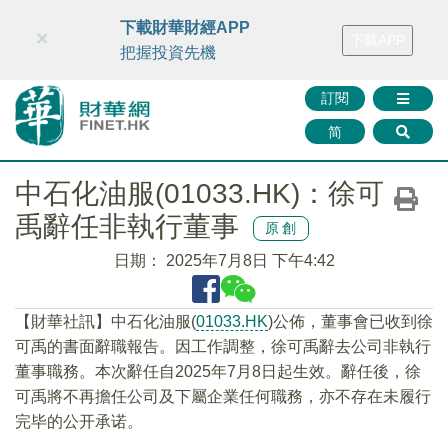
財華智庫網
FINTV
FINMETA
財華證券
媒體矩陣
下載財華財經APP
×
下載APP
智庫沙龍
聯絡我們
把握投資先機
訂閱
简
中石化油服(01033.HK)：徐可
禹辭任非執行董事
原創
日期：
2025年7月8日 下午4:42
【財華社訊】中石化油服(
01033.HK
)公佈，董事會已收到徐
可禹的書面辭職報告。因工作調整，徐可禹辭去公司非執行
董事職務。本次辭任自2025年7月8日起生效。辭任後，徐
可禹將不再擔任公司及下屬企業任何職務，亦不存在未履行
完毕的公开承诺。