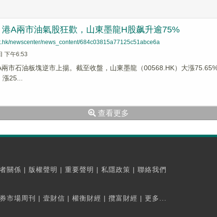
港A兩市油氣股狂歡，山東墨龍H股飙升逾75%
net.hk/newscenter/news_content/684c03815a77125c51abce6a
日 下午6:53
A兩市石油板塊逆市上揚。截至收盤，山東墨龍（00568.HK）大漲75.65%
漲25...
查看更多
者關係
|
版權聲明
|
重要聲明
|
私隱政策
|
聯絡我們
券市場周刊
|
壹財信
|
權衡財經
|
攬富財經
|
更多...