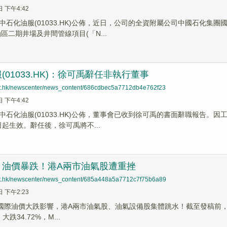
日 下午4:42
中石化油服(01033.HK)公佈，近日，公司的全資附屬公司中國石化集
區二期井場及井間管線項目(「N...
(01033.HK)：徐可禹辭任非執行董事
net.hk/newscenter/news_content/686cdbec5a7712db4e762f23
日 下午4:42
中石化油服(01033.HK)公佈，董事會已收到徐可禹的書面辭職報告。
8日起生效。辭任後，徐可禹將不...
，油價暴跌！港A兩市油氣股遭重挫
net.hk/newscenter/news_content/685a448a5a7712c7f75b6a89
日 下午2:23
受國際油價大跌影響，港A兩市油氣股、油氣設備股集體跳水！截至發稿前，中油
）大跌34.72%，M...