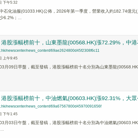
日 下午5:32
石化油服(01033.HK)公佈，2026年第一季度，營業收入約182.74億元
.2%；...
股漲幅榜前十，山東墨龍(00568.HK)漲72.29%，中港石油(
net.hk/newscenter/news_content/69ae2624800d45f2308f6c11
日 上午9:45
3月09日早盤，截至發稿，港股漲幅榜前十名分別為山東墨龍(00568.HK)漲幅7
股漲幅榜前十，中油燃氣(00603.HK)漲92.31%，大眾公用(
net.hk/newscenter/news_content/69a67567800d45970091656f
日 下午1:45
3月03日午盤，截至發稿，港股漲幅榜前十名分別為中油燃氣(00603.HK)漲幅9
..