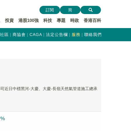
訂閱
简
遞
投資
港股100強
科技
專題
時政
香港百科
社區
商協會
CAGA
法定公告欄
服務
聯絡我們
限公司近日中標黑河-大慶、大慶-長嶺天然氣管道施工總承
2%