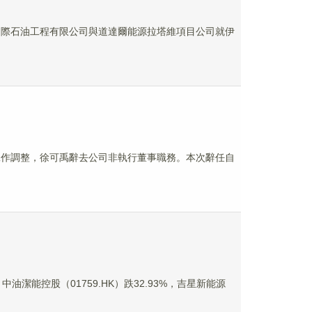
團國際石油工程有限公司與道達爾能源拉塔維項目公司就伊
因工作調整，徐可禹辭去公司非執行董事職務。本次辭任自
潔能控股（01759.HK）跌32.93%，吉星新能源