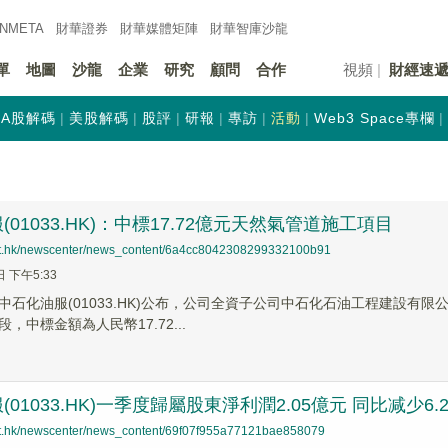
INMETA
財華證券
財華
媒體矩陣
財華
智庫沙龍
單
地圖
沙龍
企業
研究
顧問
合作
視頻
財經速
A股解碼
美股解碼
股評
研報
專訪
活動
Web3 Space專欄
01033.HK)：中標17.72億元天然氣管道施工項目
net.hk/newscenter/news_content/6a4cc8042308299332100b91
日 下午5:33
中石化油服(01033.HK)公布，公司全資子公司中石化石油工程建設有
，中標金額為人民幣17.72...
01033.HK)一季度歸屬股東淨利潤2.05億元 同比减少6.
net.hk/newscenter/news_content/69f07f955a77121bae858079