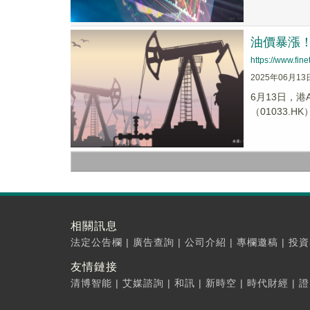
油價暴漲！
https://www.fi
2025年06月13
6月13日，港
（01033.HK）
相關訊息
法定公告欄
|
廣告查詢
|
公司介紹
|
專欄邀稿
|
投資
友情鏈接
清博智能
|
艾媒諮詢
|
和訊
|
新時空
|
時代財經
|
證