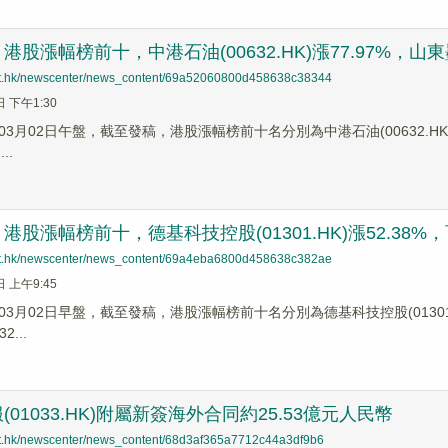
股漲幅榜前十，中港石油(00632.HK)漲77.97%，山東墨龍(
net.hk/newscenter/news_content/69a52060800d458638c38344
日 下午1:30
3月02日午盤，截至發稿，港股漲幅榜前十名分別為中港石油(00632.HK)漲幅7
..
股漲幅榜前十，德基科技控股(01301.HK)漲52.38%，百勤油
net.hk/newscenter/news_content/69a4eba6800d458638c382ae
日 上午9:45
3月02日早盤，截至發稿，港股漲幅榜前十名分別為德基科技控股(01301.HK)漲
2...
01033.HK)附屬新簽海外合同約25.53億元人民幣
net.hk/newscenter/news_content/68d3af365a7712c44a3df9b6