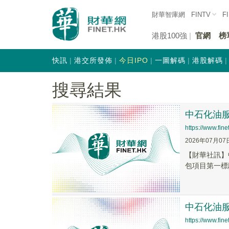
財華智庫網
FINTV
F
港股100強
官網
榜
快訊
港交所發佈
今日IPO
一圖解碼
港股解碼
搜尋結果
中石化油服(
https://www.fi
2026年07月07
【財華社訊】
包項目第一標段
中石化油服(
https://www.fi