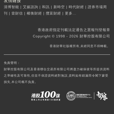
友情鏈接
清博智能
|
艾媒諮詢
|
和訊
|
新時空
|
時代財經
|
證券市場周
刊
|
壹財信
|
權衡財經
|
攬富財經
|
更多...
香港政府指定刊載法定通告之憲報刊登報章
Copyright © 1998 - 2026 財華控股有限公司
香港財華社版權所有,未經同意不得轉載。
免責聲明：
財華控股有限公司及香港聯合交易所有限公司將盡力確保彼等所提供資料
之準確性及可靠性,但並不保證資料絕對無誤,資料如有錯漏而令閣下蒙受
損失,本公司概不負責。