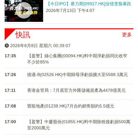
【今日IPO】赛力斯[09927.HK]业绩变脸暴跌
2026年7月13日 下午4:07
快訊
更多
2026年8月8日 星期六 00:39:07
17:35
【盈警】綠心集團(00094.HK)料中期淨虧損同比收窄
不少於85%
17:26
德適-B(02526.HK)中期歸母淨虧損擴大至5588.3萬元
17:11
香港金管局：7月底官方外匯儲備資產為4478億美元
17:08
寶龍地產(01238.HK)7月合約銷售額約5.5億元
17:00
【盈警】中慶股份(01855.HK)料中期除稅後虧損500萬
至2000萬元