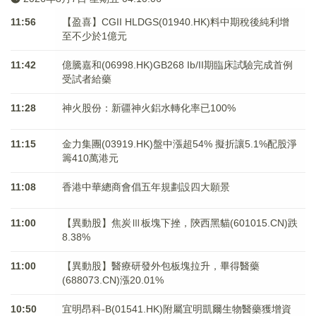
11:56
【盈喜】CGII HLDGS(01940.HK)料中期稅後純利增
至不少於1億元
11:42
億騰嘉和(06998.HK)GB268 Ib/II期臨床試驗完成首例
受試者給藥
11:28
神火股份：新疆神火鋁水轉化率已100%
11:15
金力集團(03919.HK)盤中漲超54% 擬折讓5.1%配股淨
籌410萬港元
11:08
香港中華總商會倡五年規劃設四大願景
11:00
【異動股】焦炭Ⅲ板塊下挫，陝西黑貓(601015.CN)跌
8.38%
11:00
【異動股】醫療研發外包板塊拉升，畢得醫藥
(688073.CN)漲20.01%
10:50
宜明昂科-B(01541.HK)附屬宜明凱爾生物醫藥獲增資