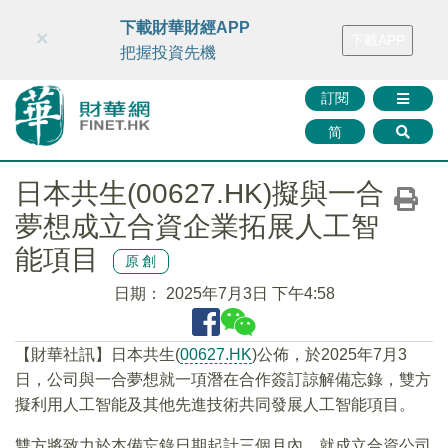
財華智庫網
FINTV
FINMETA
財華證券
媒體矩陣
下載財華財經APP
×
下載APP
智庫沙龍
聯絡我們
把握投資先機
訂閱
简
日本共生(00627.HK)擬與一合
夢想成立合資企業拓展人工智
能項目
原創
日期：
2025年7月3日 下午4:58
【財華社訊】日本共生(
00627.HK
)公佈，於2025年7月3
日，公司與一合夢想就一項潛在合作簽訂諒解備忘錄，雙方
擬利用人工智能及其他先進技術共同發展人工智能項目。
雙方將致力於本備忘錄日期起計三個月內，就成立合資公司