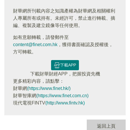
財華網所刊載內容之知識產權為財華網及相關權利
人專屬所有或持有。未經許可，禁止進行轉載、摘
編、複製及建立鏡像等任何使用。
如有意願轉載，請發郵件至
content@finet.com.hk
，獲得書面確認及授權後，
方可轉載。
下載APP
下載財華財經APP，把握投資先機
更多精彩内容，請點擊：
財華網
(https://www.finet.hk/)
財華智庫網
(https://www.finet.com.cn)
現代電視FINTV
(http://www.fintv.hk)
返回上頁