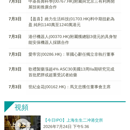
7月3日
中基長壽科學(00767.HK)附屬與北京三有利將開
展技術推廣合作
7月3日
【盈喜】維力生活科技(01703.HK)料中期扭虧為
盈 純利1140萬至1240萬港元
7月3日
港仔機器人(00370.HK)附屬獲總額3億元的具身智
能安保機器人採購合作
7月3日
愛帝宮(00286.HK)：單國心辭任獨立非執行董事
7月3日
歌禮製藥漲超4% ASC30美國13周IIa期研究完成
首批肥胖或超重受試者給藥
7月3日
世紀金花(00162.HK)：馬文忠獲任董事會主席
視頻
【今日IPO】上海生生二冲港交所
2026年7月24日 下午5:36