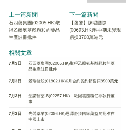
上一篇新聞
下一篇新聞
石四藥集團(02005.HK)取
【盈警】陳唱國際
得乙醯氨基酚顆粒的藥品
(00693.HK)料中期未變現
生產註冊批件
虧損3700萬港元
相關文章
7月3日
石四藥集團(02005.HK)取得乙醯氨基酚顆粒的藥
品生產註冊批件
7月3日
景瑞控股(01862.HK)6月合約簽約銷售額8500萬元
7月3日
聖諾醫藥-B(02257.HK)：歐陽雲龍獲任非執行董
事
7月3日
先聲藥業(02096.HK)恩澤舒獲國家藥監局批准在
中國上市