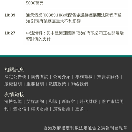
5000萬元
10:39
通天酒業(00389.HK)就配售協議接獲展開法院程序通
知 對現有業務無重大不利影響
10:27
中遠海科：與中遠海運國際(香港)有限公司正在開展增
資對價的支付
相關訊息
法定公告欄
|
廣告查詢
|
公司介紹
|
專欄邀稿
|
投資者關係
|
版權聲明
|
重要聲明
|
私隱政策
|
聯絡我們
友情鏈接
清博智能
|
艾媒諮詢
|
和訊
|
新時空
|
時代財經
|
證券市場周
刊
|
壹財信
|
權衡財經
|
攬富財經
|
更多...
香港政府指定刊載法定通告之憲報刊登報章