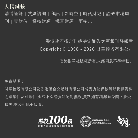
友情鏈接
清博智能
|
艾媒諮詢
|
和訊
|
新時空
|
時代財經
|
證券市場周
刊
|
壹財信
|
權衡財經
|
攬富財經
|
更多...
香港政府指定刊載法定通告之憲報刊登報章
Copyright © 1998 - 2026 財華控股有限公司
香港財華社版權所有,未經同意不得轉載。
免責聲明：
財華控股有限公司及香港聯合交易所有限公司將盡力確保彼等所提供資料
之準確性及可靠性,但並不保證資料絕對無誤,資料如有錯漏而令閣下蒙受
損失,本公司概不負責。