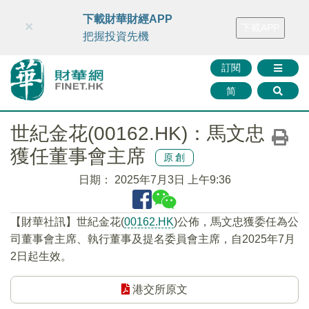
財華智庫網
FINTV
FINMETA
財華證券
媒體矩陣
下載財華財經APP
×
下載APP
智庫沙龍
聯絡我們
把握投資先機
訂閱
简
世紀金花(00162.HK)：馬文忠
獲任董事會主席
原創
日期：
2025年7月3日 上午9:36
【財華社訊】世紀金花(
00162.HK
)公佈，馬文忠獲委任為公
司董事會主席、執行董事及提名委員會主席，自2025年7月
2日起生效。
港交所原文