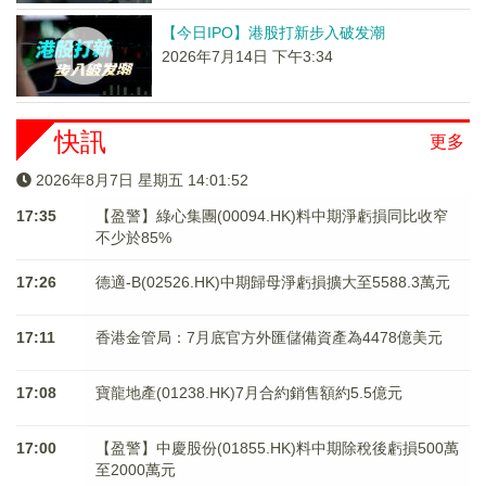
【今日IPO】港股打新步入破发潮
2026年7月14日 下午3:34
快訊
更多
2026年8月7日 星期五 14:01:53
17:35
【盈警】綠心集團(00094.HK)料中期淨虧損同比收窄
不少於85%
17:26
德適-B(02526.HK)中期歸母淨虧損擴大至5588.3萬元
17:11
香港金管局：7月底官方外匯儲備資產為4478億美元
17:08
寶龍地產(01238.HK)7月合約銷售額約5.5億元
17:00
【盈警】中慶股份(01855.HK)料中期除稅後虧損500萬
至2000萬元