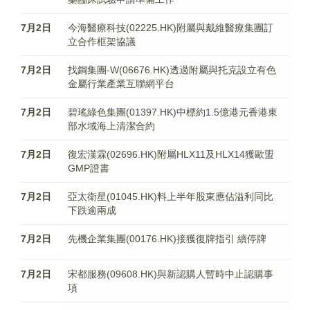
7月2日
今海醫療科技(02225.HK)附屬與戴維醫療集團訂
立合作框架協議
7月2日
找鋼集團-W(06676.HK)透過附屬與托克設立有色
金屬行業產業互聯網平台
7月2日
碧瑤綠色集團(01397.HK)中標約1.5億港元香港東
部水域海上清潔合約
7月2日
復宏漢霖(02696.HK)附屬HLX11及HLX14獲歐盟
GMP證書
7月2日
亞太衛星(01045.HK)料上半年股東應佔溢利同比
下跌逾兩成
7月2日
先機企業集團(00176.HK)接獲復牌指引 續停牌
7月2日
宋都服務(09608.HK)與新認購人暫時中止認購事
項