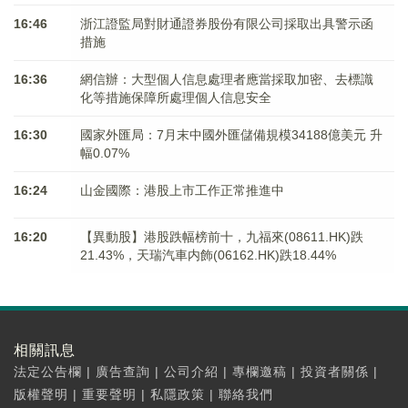
16:46
浙江證監局對財通證券股份有限公司採取出具警示函
措施
16:36
網信辦：大型個人信息處理者應當採取加密、去標識
化等措施保障所處理個人信息安全
16:30
國家外匯局：7月末中國外匯儲備規模34188億美元 升
幅0.07%
16:24
山金國際：港股上市工作正常推進中
16:20
【異動股】港股跌幅榜前十，九福來(08611.HK)跌
21.43%，天瑞汽車内飾(06162.HK)跌18.44%
相關訊息
法定公告欄
|
廣告查詢
|
公司介紹
|
專欄邀稿
|
投資者關係
|
版權聲明
|
重要聲明
|
私隱政策
|
聯絡我們