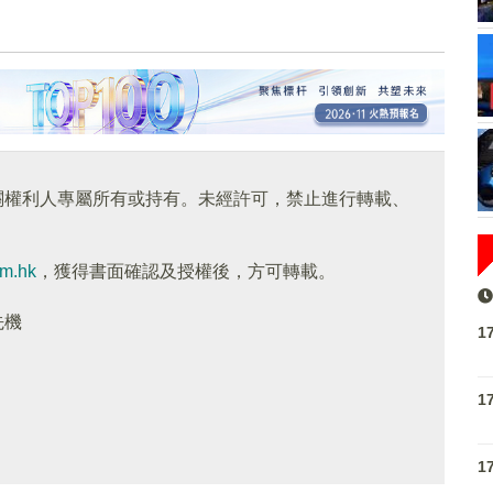
關權利人專屬所有或持有。未經許可，禁止進行轉載、
om.hk
，獲得書面確認及授權後，方可轉載。
先機
1
1
1