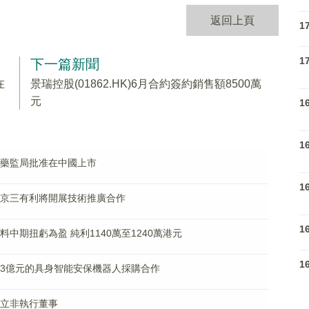
返回上頁
1
1
下一篇新聞
在
景瑞控股(01862.HK)6月合約簽約銷售額8500萬
元
1
1
國家藥監局批准在中國上市
1
屬與北京三有利將開展技術推廣合作
1
)料中期扭虧為盈 純利1140萬至1240萬港元
1
獲總額3億元的具身智能安保機器人採購合作
任獨立非執行董事