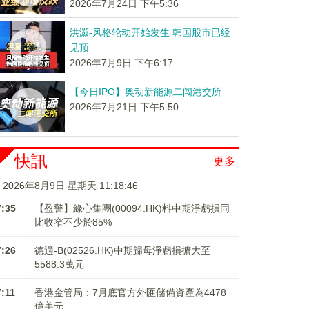
2026年7月24日 下午5:36
洪灏-风格轮动开始发生 韩国股市已经
见顶
2026年7月9日 下午6:17
【今日IPO】奥动新能源二闯港交所
2026年7月21日 下午5:50
快訊
更多
2026年8月9日 星期天 11:18:47
7:35
【盈警】綠心集團(00094.HK)料中期淨虧損同
比收窄不少於85%
7:26
德適-B(02526.HK)中期歸母淨虧損擴大至
5588.3萬元
7:11
香港金管局：7月底官方外匯儲備資產為4478
億美元