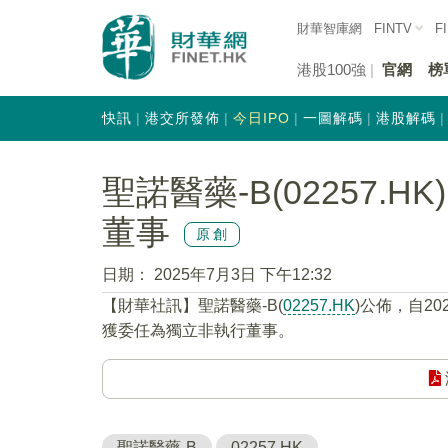
財華智庫網
FINTV
F
港股100強
官網
榜
快訊
港交所發佈
今日IPO
一圖解碼
港股解碼
聖諾醫藥-B(02257.
董事
原創
日期：
2025年7月3日 下午12:32
【財華社訊】聖諾醫藥-B(
02257.HK
)公佈，自2
獲委任為獨立非執行董事。
聖諾醫藥-B
02257.HK