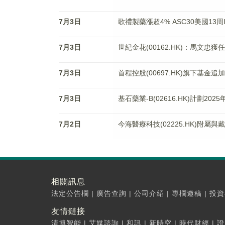
7月3日
歌禮製藥漲超4% ASC30美國1
7月3日
世紀金花(00162.HK)：馬文忠
7月3日
首程控股(00697.HK)旗下基金
7月3日
基石藥業-B(02616.HK)計劃
7月2日
今海醫療科技(02225.HK)附
相關訊息
法定公告欄
|
廣告查詢
|
公司介紹
|
專欄邀稿
|
投資
友情鏈接
清博智能
|
艾媒諮詢
|
和訊
|
新時空
|
時代財經
|
證