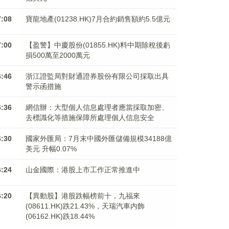
7:08
寶龍地產(01238.HK)7月合約銷售額約5.5億元
7:00
【盈警】中慶股份(01855.HK)料中期除稅後虧
損500萬至2000萬元
6:46
浙江證監局對財通證券股份有限公司採取出具
警示函措施
6:36
網信辦：大型個人信息處理者應當採取加密、
去標識化等措施保障所處理個人信息安全
6:30
國家外匯局：7月末中國外匯儲備規模34188億
美元 升幅0.07%
6:24
山金國際：港股上市工作正常推進中
6:20
【異動股】港股跌幅榜前十，九福來
(08611.HK)跌21.43%，天瑞汽車内飾
(06162.HK)跌18.44%