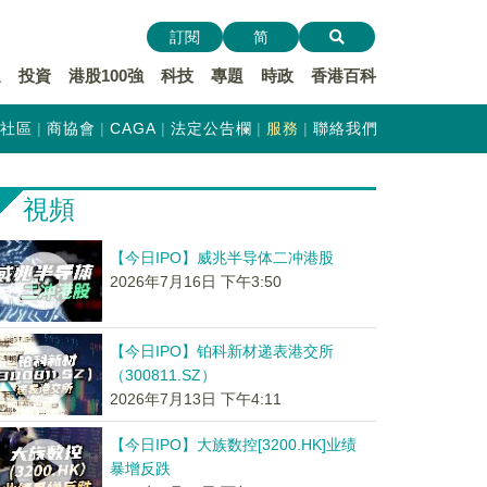
訂閱
简
遞
投資
港股100強
科技
專題
時政
香港百科
社區
商協會
CAGA
法定公告欄
服務
聯絡我們
視頻
【今日IPO】威兆半导体二冲港股
2026年7月16日 下午3:50
【今日IPO】铂科新材递表港交所
（300811.SZ）
2026年7月13日 下午4:11
【今日IPO】大族数控[3200.HK]业绩
暴增反跌