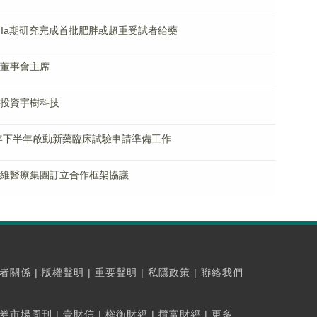
3周IIa期研究完成首批肥胖或超重受試者給藥
獲任董事會主席
追加投資宇樹科技
2025年下半年啟動新藥臨床試驗申請準備工作
屬與戴維醫療集團訂立合作框架協議
者關係
|
版權聲明
|
重要聲明
|
私隱政策
|
聯絡我們
券市場周刊
|
壹財信
|
權衡財經
|
攬富財經
|
更多...