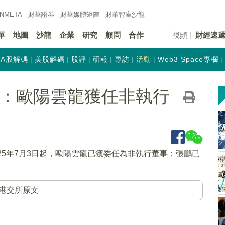
INMETA
財華證券
財華
媒體矩陣
財華
智庫沙龍
單
地圖
沙龍
企業
研究
顧問
合作
視頻
財經速
A股解碼
美股解碼
股評
研報
專訪
活動
Web3 Space專欄
HK)：歐陽雲龍獲任非執行
025年7月3日起，歐陽雲龍已獲委任為非執行董事；張鵬已
港交所原文