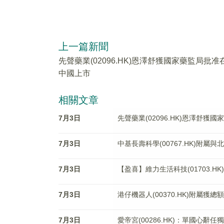
上一篇新聞
先聲藥業(02096.HK)恩澤舒獲國家藥監局批准
中國上市
相關文章
7月3日
先聲藥業(02096.HK)恩澤舒獲
7月3日
中基長壽科學(00767.HK)附
7月3日
【盈喜】維力生活科技(01703.HK
7月3日
港仔機器人(00370.HK)附屬
7月3日
愛帝宮(00286.HK)：單國心辭