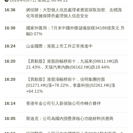
2026年8月7日 星期五 08:46:22
16:36
網信辦：大型個人信息處理者應當採取加密、去標識
化等措施保障所處理個人信息安全
16:30
國家外匯局：7月末中國外匯儲備規模34188億美元 升
幅0.07%
16:24
山金國際：港股上市工作正常推進中
16:20
【異動股】港股跌幅榜前十，九福來(08611.HK)跌
21.43%，天瑞汽車内飾(06162.HK)跌18.44%
16:20
【異動股】港股漲幅榜前十，佳明集團控股
(01271.HK)漲+78.22%，拿森科技(02261.HK)漲
+64.11%
16:14
香港年金公司引入新保險公司作轉介夥伴
16:05
斯迪克：公司為國內摺疊屏核心功能材料供應商