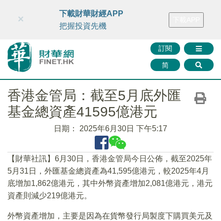
財華智庫網
FINTV
FINMETA
財華證券
媒體矩陣
下載財華財經APP
×
下載APP
智庫沙龍
聯絡我們
把握投資先機
訂閱
简
香港金管局：截至5月底外匯
基金總資產41595億港元
日期：
2025年6月30日 下午5:17
【財華社訊】6月30日，香港金管局今日公佈，截至2025年
5月31日，外匯基金總資產為41,595億港元，較2025年4月
底增加1,862億港元，其中外幣資產增加2,081億港元，港元
資產則減少219億港元。
外幣資產增加，主要是因為在貨幣發行局製度下購買美元及