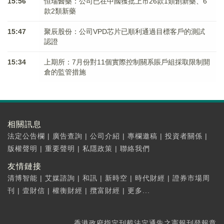
15:56
恒瑞醫藥：公司已在中國獲批上市26款1類創新藥、6
款2類新藥
15:47
聚辰股份：公司VPD芯片已順利通過目標客戶的測試
認證
15:34
上期所：7月份對11個實際控制關系賬戶組採取限制開
倉的監管措施
相關訊息
法定公告欄
|
廣告查詢
|
公司介紹
|
專欄邀稿
|
投資者關係
|
版權聲明
|
重要聲明
|
私隱政策
|
聯絡我們
友情鏈接
清博智能
|
艾媒諮詢
|
和訊
|
新時空
|
時代財經
|
證券市場周
刊
|
壹財信
|
權衡財經
|
攬富財經
|
更多...
香港政府指定刊載法定通告之憲報刊登報章