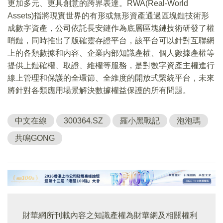
更加多元、更具創意的跨界表達。RWA(Real-World
Assets)指將現實世界的有形或無形資產通過區塊鏈技術形
成數字資產，公司依託長安鏈作為底層區塊鏈技術研發了權
哨鏈，同時推出了版確靈存證平台，該平台可以針對互聯網
上的各類數據和内容、企業内部知識產權、個人數據產權等
提供上鏈確權、取證、維權等服務，是對數字資產主權進行
線上管理和保護的全環節、全維度的開放式繫統平台，未來
將針對各類應用場景解決數據權益保護的所有問題。
中文在線
300364.SZ
羅小黑戰記
泡泡瑪
共鳴GONG
財華網所刊載內容之知識產權為財華網及相關權利