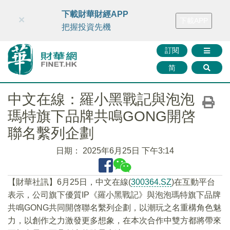
財華智庫網
FINTV
FINMETA
財華證券
媒體矩陣
下載財華財經APP
×
下載APP
智庫沙龍
聯絡我們
把握投資先機
訂閱
简
中文在線：羅小黑戰記與泡泡
瑪特旗下品牌共鳴GONG開啓
聯名繫列企劃
日期：
2025年6月25日 下午3:14
【財華社訊】6月25日，中文在線(
300364.SZ
)在互動平台
表示，公司旗下優質IP《羅小黑戰記》與泡泡瑪特旗下品牌
共鳴GONG共同開啓聯名繫列企劃，以潮玩之名重構角色魅
力，以創作之力激發更多想象，在本次合作中雙方都將帶來