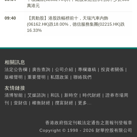
萬港元
09:40
【異動股】港股跌幅榜前十，天瑞汽車内飾
(06162.HK)跌18.00%，德信服務集團(02215.HK)跌
16.33%
相關訊息
法定公告欄
|
廣告查詢
|
公司介紹
|
專欄邀稿
|
投資者關係
|
版權聲明
|
重要聲明
|
私隱政策
|
聯絡我們
友情鏈接
清博智能
|
艾媒諮詢
|
和訊
|
新時空
|
時代財經
|
證券市場周
刊
|
壹財信
|
權衡財經
|
攬富財經
|
更多...
香港政府指定刊載法定通告之憲報刊登報章
Copyright © 1998 - 2026 財華控股有限公司