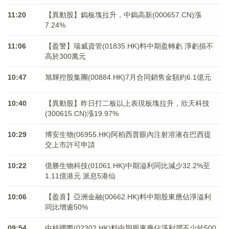
11:20
【異動股】鎢板塊拉升，中鎢高新(000657.CN)漲
7.24%
11:06
【盈警】瑞威資管(01835.HK)料中期盈轉虧 淨虧損不
高於300萬元
10:47
旭輝控股集團(00884.HK)7月合同銷售金額約6.1億元
10:40
【異動股】昨日打二板以上表現板塊拉升，欣天科技
(300615.CN)漲19.97%
10:29
博安生物(06955.HK)阿柏西普眼內注射溶液在巴西提
交上市許可申請
10:22
億勝生物科技(01061.HK)中期溢利同比減少32.2%至
1.11億港元 派息5港仙
10:06
【盈喜】亞洲金融(00662.HK)料中期股東應佔淨溢利
同比增逾50%
09:54
中核國際(02302.HK)料中期股東應佔淨利潤不少於500