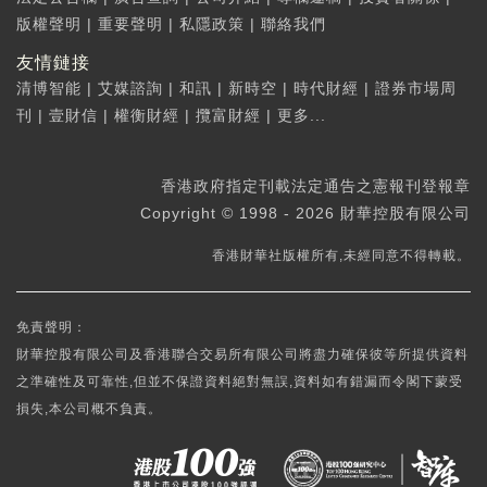
版權聲明
|
重要聲明
|
私隱政策
|
聯絡我們
友情鏈接
清博智能
|
艾媒諮詢
|
和訊
|
新時空
|
時代財經
|
證券市場周
刊
|
壹財信
|
權衡財經
|
攬富財經
|
更多...
香港政府指定刊載法定通告之憲報刊登報章
Copyright © 1998 - 2026 財華控股有限公司
香港財華社版權所有,未經同意不得轉載。
免責聲明：
財華控股有限公司及香港聯合交易所有限公司將盡力確保彼等所提供資料
之準確性及可靠性,但並不保證資料絕對無誤,資料如有錯漏而令閣下蒙受
損失,本公司概不負責。