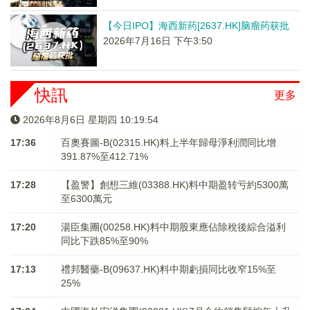
【今日IPO】海西新药[2637.HK]脑瘤药获批
2026年7月16日 下午3:50
快訊
更多
2026年8月6日 星期四 10:19:54
17:36
百奧賽圖-B(02315.HK)料上半年歸母淨利潤同比增
391.87%至412.71%
17:28
【盈警】創想三維(03388.HK)料中期盈转亏約5300萬
至6300萬元
17:20
湯臣集團(00258.HK)料中期股東應佔除稅後綜合溢利
同比下跌85%至90%
17:13
禮邦醫藥-B(09637.HK)料中期虧損同比收窄15%至
25%