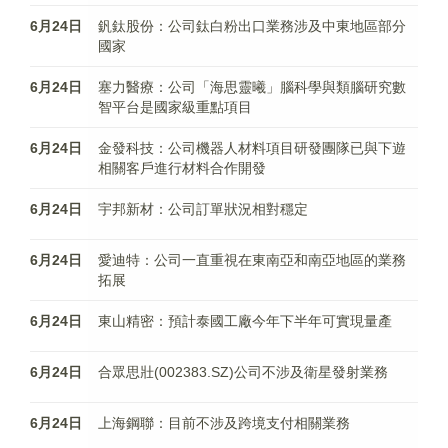
6月24日
釩鈦股份：公司鈦白粉出口業務涉及中東地區部分
國家
6月24日
塞力醫療：公司「海思靈曦」腦科學與類腦研究數
智平台是國家級重點項目
6月24日
金發科技：公司機器人材料項目研發團隊已與下遊
相關客戶進行材料合作開發
6月24日
宇邦新材：公司訂單狀況相對穩定
6月24日
愛迪特：公司一直重視在東南亞和南亞地區的業務
拓展
6月24日
東山精密：預計泰國工廠今年下半年可實現量產
6月24日
合眾思壯(002383.SZ)公司不涉及衛星發射業務
6月24日
上海鋼聯：目前不涉及跨境支付相關業務