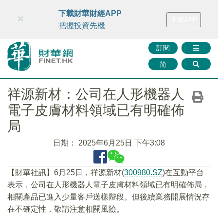
財華智庫網
FINTV
FINMETA
財華證券
媒體矩陣
下載財華財經APP
×
下載APP
智庫沙龍
聯絡我們
把握投資先機
訂閱
简
祥源新材：公司在人形機器人
電子皮膚材料領域已有明確佈
局
日期：
2025年6月25日 下午3:08
【財華社訊】6月25日，祥源新材(
300980.SZ
)在互動平台
表示，公司在人形機器人電子皮膚材料領域已有明確佈局，
相關產品已進入少量客戶送樣階段。但後續業務開展情況存
在不確定性，敬請注意相關風險。