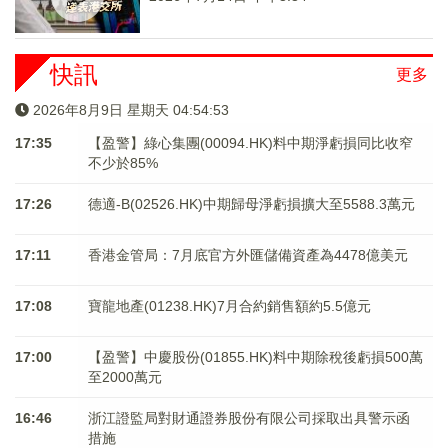
快訊
更多
2026年8月9日 星期天 04:54:53
17:35
【盈警】綠心集團(00094.HK)料中期淨虧損同比收窄
不少於85%
17:26
德適-B(02526.HK)中期歸母淨虧損擴大至5588.3萬元
17:11
香港金管局：7月底官方外匯儲備資產為4478億美元
17:08
寶龍地產(01238.HK)7月合約銷售額約5.5億元
17:00
【盈警】中慶股份(01855.HK)料中期除稅後虧損500萬
至2000萬元
16:46
浙江證監局對財通證券股份有限公司採取出具警示函
措施