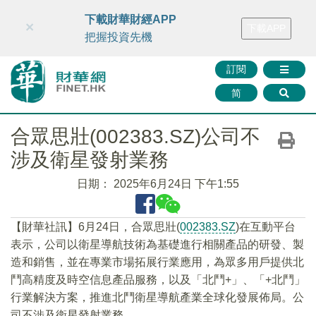
財華智庫網
FINTV
FINMETA
財華證券
媒體矩陣
下載財華財經APP
×
下載APP
智庫沙龍
聯絡我們
把握投資先機
訂閱
简
合眾思壯(002383.SZ)公司不
涉及衛星發射業務
日期：
2025年6月24日 下午1:55
【財華社訊】6月24日，合眾思壯(
002383.SZ
)在互動平台
表示，公司以衛星導航技術為基礎進行相關產品的研發、製
造和銷售，並在專業市場拓展行業應用，為眾多用戶提供北
鬥高精度及時空信息產品服務，以及「北鬥+」、「+北鬥」
行業解決方案，推進北鬥衛星導航產業全球化發展佈局。公
司不涉及衛星發射業務。