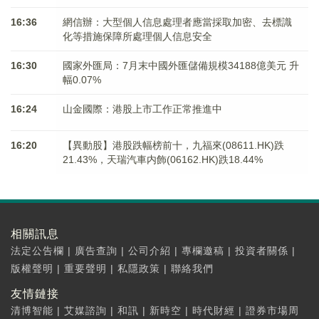
16:36
網信辦：大型個人信息處理者應當採取加密、去標識
化等措施保障所處理個人信息安全
16:30
國家外匯局：7月末中國外匯儲備規模34188億美元 升
幅0.07%
16:24
山金國際：港股上市工作正常推進中
16:20
【異動股】港股跌幅榜前十，九福來(08611.HK)跌
21.43%，天瑞汽車内飾(06162.HK)跌18.44%
相關訊息
法定公告欄
|
廣告查詢
|
公司介紹
|
專欄邀稿
|
投資者關係
|
版權聲明
|
重要聲明
|
私隱政策
|
聯絡我們
友情鏈接
清博智能
|
艾媒諮詢
|
和訊
|
新時空
|
時代財經
|
證券市場周