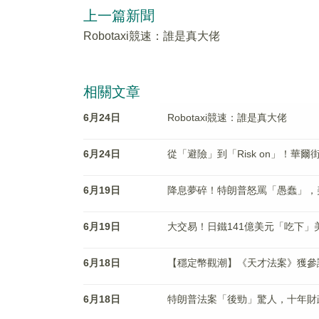
上一篇新聞
Robotaxi競速：誰是真大佬
相關文章
6月24日
Robotaxi競速：誰是真大佬
6月24日
從「避險」到「Risk on」！華
6月19日
降息夢碎！特朗普怒罵「愚蠢」，
6月19日
大交易！日鐵141億美元「吃下」
6月18日
【穩定幣觀潮】《天才法案》獲參
6月18日
特朗普法案「後勁」驚人，十年財政