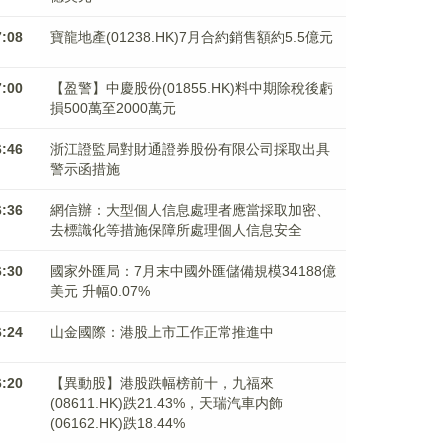
7:08
寶龍地產(01238.HK)7月合約銷售額約5.5億元
7:00
【盈警】中慶股份(01855.HK)料中期除稅後虧
損500萬至2000萬元
6:46
浙江證監局對財通證券股份有限公司採取出具
警示函措施
6:36
網信辦：大型個人信息處理者應當採取加密、
去標識化等措施保障所處理個人信息安全
6:30
國家外匯局：7月末中國外匯儲備規模34188億
美元 升幅0.07%
6:24
山金國際：港股上市工作正常推進中
6:20
【異動股】港股跌幅榜前十，九福來
(08611.HK)跌21.43%，天瑞汽車内飾
(06162.HK)跌18.44%