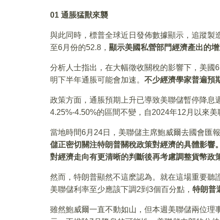
01 通脹猛獸來襲
與此同時，標普全球近日發佈數據顯示，追蹤製造業
至6月份的52.8，
顯示美國私營部門經濟產出的增
分析人士指出，在大幅徵收關稅的影響下，美國
明下半年通脹可能會加速。
不少經濟學家普遍預
政策方面，通脹預期上升已導致美聯儲暫停降息
4.25%-4.50%的區間不變，自2024年12月
當地時間6月24日，美聯儲主席鮑威爾去國會匯
儲正密切關注特朗普關稅政策對經濟的具體影響
對經濟走向有更清晰的判斷後再考慮調整貨幣政
然而，特朗普顯然不這麽認為。就在這場重要聽
美聯儲利率至少應該下調2到3個百分點，
特朗普
雖然鮑威爾一直不動如山，但本週美聯儲兩位理