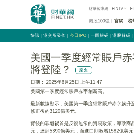
財華智庫網
FINTV
F
港股100強
官網
榜
快訊
港交所發佈
今日IPO
一圖解碼
港股解碼
美國一季度經常賬戶赤
將登陸？
原創
日期：
2025年6月25日 上午11:47
美國第一季度經常賬戶赤字創新高。
最新數據顯示，美國第一季度經常賬戶赤字飙升至
修正後的3120億美元。
背後的罪魁禍首是反復無常的貿易政策，導致商品
元，達到5390億美元，而進口則激增1582億美