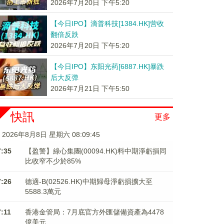
2026年7月20日 下午5:20
【今日IPO】滴普科技[1384.HK]营收
翻倍反跌
2026年7月20日 下午5:20
【今日IPO】东阳光药[6887.HK]暴跌
后大反弹
2026年7月21日 下午5:50
快訊
更多
2026年8月8日 星期六 08:09:45
7:35
【盈警】綠心集團(00094.HK)料中期淨虧損同
比收窄不少於85%
7:26
德適-B(02526.HK)中期歸母淨虧損擴大至
5588.3萬元
7:11
香港金管局：7月底官方外匯儲備資產為4478
億美元