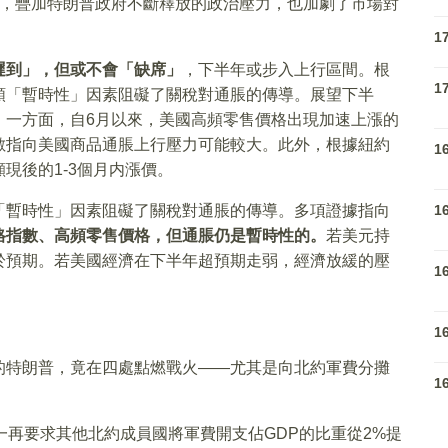
歧，疊加特朗普政府不斷釋放的政治壓力，也加劇了市場對
1
遲到」，但或不會「缺席」
，下半年或步入上行區間。根
1
類「暫時性」因素阻礙了關稅對通脹的傳導。展望下半
。一方面，自6月以來，美國高頻零售價格出現加速上漲的
數指向美國商品通脹上行壓力可能較大。此外，根據紐約
1
現後的1-3個月内漲價。
「暫時性」因素阻礙了關稅對通脹的傳導。多項證據指向
1
格指數、高頻零售價格，但通脹仍是暫時性的。
若美元持
於預期。若美國經濟在下半年超預期走弱，經濟放緩的壓
1
1
的特朗普，竟在四處點燃戰火——尤其是向北約軍費分攤
1
一再要求其他北約成員國將軍費開支佔GDP的比重從2%提