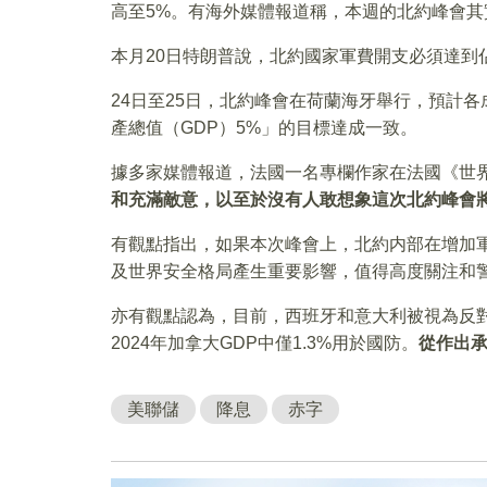
高至5%。有海外媒體報道稱，本週的北約峰會其
本月20日特朗普說，北約國家軍費開支必須達到
24日至25日，北約峰會在荷蘭海牙舉行，預計
產總值（GDP）5%」的目標達成一致。
據多家媒體報道，法國一名專欄作家在法國《世
和充滿敵意，以至於沒有人敢想象這次北約峰會
有觀點指出，如果本次峰會上，北約内部在增加
及世界安全格局產生重要影響，值得高度關注和
亦有觀點認為，目前，西班牙和意大利被視為反
2024年加拿大GDP中僅1.3%用於國防。
從作出
美聯儲
降息
赤字