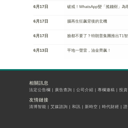
6月17日
破戒！WhatsApp變「搖錢樹」為
6月17日
腦再生狂飙背後的玄機
6月17日
臉都不要了？特朗普集團推出T1
6月13日
平地一聲雷，油金齊飙！
相關訊息
法定公告欄
|
廣告查詢
|
公司介紹
|
專欄邀稿
|
投資
友情鏈接
清博智能
|
艾媒諮詢
|
和訊
|
新時空
|
時代財經
|
證