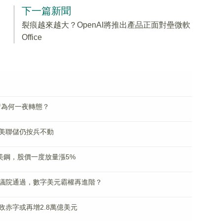
下一篇新聞
裂痕越來越大？OpenAI將推出產品正面對壘微軟
Office
爾街為何一夜轉態？
美聯儲仍按兵不動
美鋼，股價一度放量漲5%
議院通過，數字美元霸權再進階？
赤字或再增2.8萬億美元