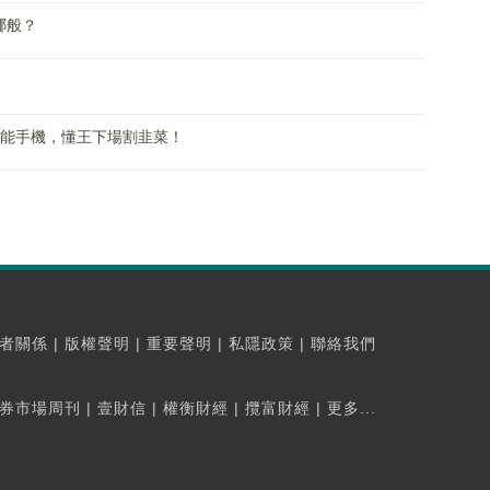
哪般？
智能手機，懂王下場割韭菜！
者關係
|
版權聲明
|
重要聲明
|
私隱政策
|
聯絡我們
券市場周刊
|
壹財信
|
權衡財經
|
攬富財經
|
更多...