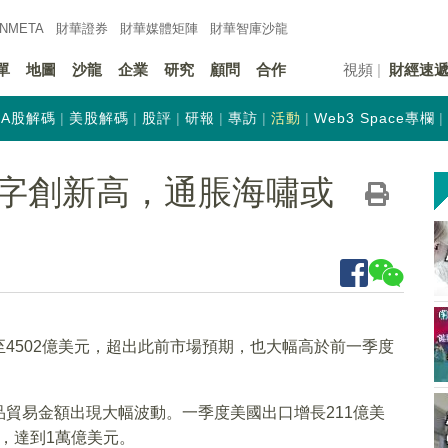
INMETA
財華證券
財華
媒體矩陣
財華
智庫沙龍
單
地圖
沙龍
企業
研究
顧問
合作
視頻
財經速
A股解碼
美股解碼
股評
研報
專訪
活動
Web3 Space專欄
字創新高，通脹海嘯或
4502億美元，超出此前市場預期，也大幅高於前一季度
貿易金額出現大幅波動。一季度美國出口增長211億美
元，達到1萬億美元。