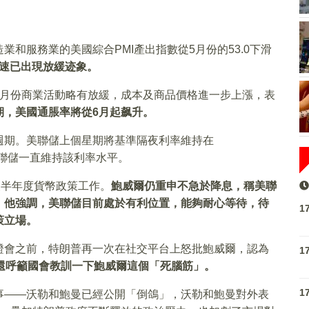
和服務業的美國綜合PMI產出指數從5月份的53.0下滑
速已出現放緩迹象。
6月份商業活動略有放緩，成本及商品價格進一步上漲，表
期，美國通脹率將從6月起飙升。
週期。美聯儲上個星期將基準隔夜利率維持在
以來美聯儲一直維持該利率水平。
報半年度貨幣政策工作。
鮑威爾仍重申不急於降息，稱美聯
。他強調，美聯儲目前處於有利位置，能夠耐心等待，待
1
策立場。
證會之前，特朗普再一次在社交平台上怒批鮑威爾，認為
1
還呼籲國會教訓一下鮑威爾這個「死腦筋」。
1
事——沃勒和鮑曼已經公開「倒鴿」，沃勒和鮑曼對外表