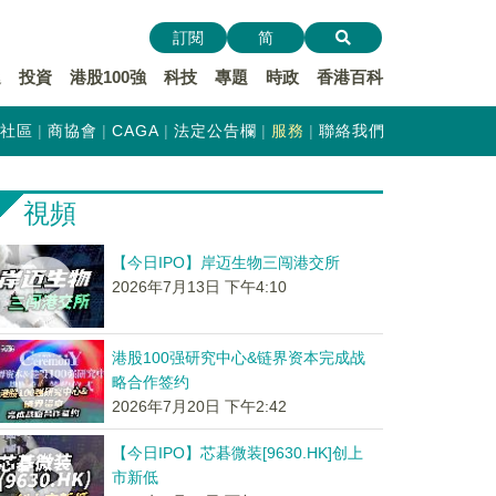
訂閱
简
遞
投資
港股100強
科技
專題
時政
香港百科
社區
商協會
CAGA
法定公告欄
服務
聯絡我們
視頻
【今日IPO】岸迈生物三闯港交所
2026年7月13日 下午4:10
港股100强研究中心&链界资本完成战
略合作签约
2026年7月20日 下午2:42
【今日IPO】芯碁微装[9630.HK]创上
市新低