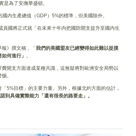
實是為了安撫華盛頓。
佔國内生產總值（GDP）5%的標準，但美國除外。
各成員國將正式就「在未來十年内把國防開支提升至國内生
界報》撰文稱，「
我們的美國盟友已經變得如此難以捉摸
將如何進行」
。
軍費開支方面達成某種共識，這無疑將對歐洲安全局勢以
警惕。
對「5%目標」的主要力量。另外，根據北約方面的估計，
承諾到具備實際能力「還有很長的路要走」。