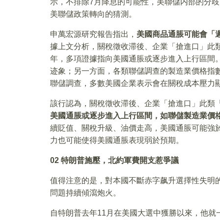
示，不排除7月降息的可能性，美聯儲内部的分
美聯儲政策轉向的猜測。
申萬宏源研究報告指出，
美國商品通脹可能會「
據上文分析，關稅徵收滞後、企業「搶進口」此
年，多項證據指向美國通脹或逐步進入上行區間
迹象；另一方面，各類聯儲調查的製造業價格指
聯儲調查，多數美國企業表示會在關稅成本壓力顯
該行認為，關稅徵收滞後、企業「搶進口」此類
美國通脹或逐步進入上行區間，如聯儲製造業價
續貶值、關稅升級、油價走高，美國通脹可能強
力也可能使得美國通脹表現弱於預期。
02 特朗普施壓，北約軍費開支惹爭議
值得注意的是，對本國不斷赤字飙升選擇性失明
問題持續傾瀉炮火。
自特朗普去年11月在美國大選中獲勝以來，他就