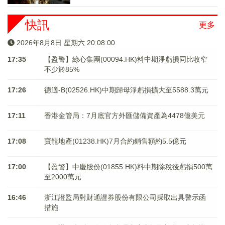
快訊
更多
2026年8月8日 星期六 20:08:00
17:35
【盈警】綠心集團(00094.HK)料中期淨虧損同比收窄
不少於85%
17:26
德適-B(02526.HK)中期歸母淨虧損擴大至5588.3萬元
17:11
香港金管局：7月底官方外匯儲備資產為4478億美元
17:08
寶龍地產(01238.HK)7月合約銷售額約5.5億元
17:00
【盈警】中慶股份(01855.HK)料中期除稅後虧損500萬
至2000萬元
16:46
浙江證監局對財通證券股份有限公司採取出具警示函
措施