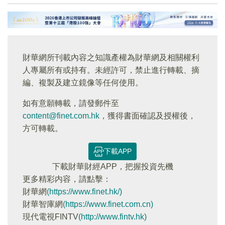
財華網所刊載內容之知識產權為財華網及相關權利
人專屬所有或持有。未經許可，禁止進行轉載、摘
編、複製及建立鏡像等任何使用。
如有意願轉載，請發郵件至
content@finet.com.hk
，獲得書面確認及授權後，
方可轉載。
下載APP
下載財華財經APP，把握投資先機
更多精彩内容，請點擊：
財華網
(https://www.finet.hk/)
財華智庫網
(https://www.finet.com.cn)
現代電視FINTV
(http://www.fintv.hk)