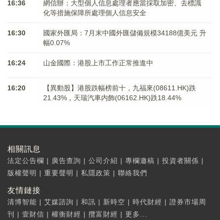
16:36
網信辦：大型個人信息處理者應當採取加密、去標識
化等措施保障所處理個人信息安全
16:30
國家外匯局：7月末中國外匯儲備規模34188億美元 升
幅0.07%
16:24
山金國際：港股上市工作正常推進中
16:20
【異動股】港股跌幅榜前十，九福來(08611.HK)跌
21.43%，天瑞汽車内飾(06162.HK)跌18.44%
相關訊息
法定公告欄
|
廣告查詢
|
公司介紹
|
專欄邀稿
|
投資者關係
|
版權聲明
|
重要聲明
|
私隱政策
|
聯絡我們
友情鏈接
清博智能
|
艾媒諮詢
|
和訊
|
新時空
|
時代財經
|
證券市場周
刊
|
壹財信
|
權衡財經
|
攬富財經
|
更多...