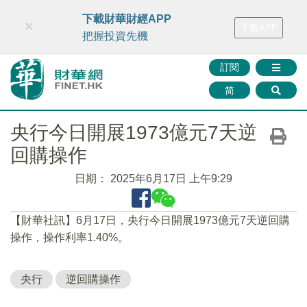
財華智庫網
FINTV
FINMETA
財華證券
媒體矩陣
下載財華財經APP
×
下載APP
智庫沙龍
聯絡我們
把握投資先機
訂閱
简
央行今日開展1973億元7天逆
回購操作
日期：
2025年6月17日 上午9:29
【財華社訊】6月17日，央行今日開展1973億元7天逆回購
操作，操作利率1.40%。
央行
逆回購操作