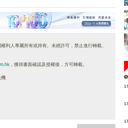
關權利人專屬所有或持有。未經許可，禁止進行轉載、
om.hk
，獲得書面確認及授權後，方可轉載。
先機
1
1
1