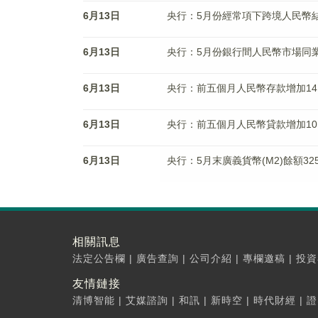
6月13日
央行：5月份經常項下跨境人民幣結
6月13日
央行：5月份銀行間人民幣市場同業
6月13日
央行：前五個月人民幣存款增加14.
6月13日
央行：前五個月人民幣貸款增加10.
6月13日
央行：5月末廣義貨幣(M2)餘額325
相關訊息
法定公告欄
|
廣告查詢
|
公司介紹
|
專欄邀稿
|
投資
友情鏈接
清博智能
|
艾媒諮詢
|
和訊
|
新時空
|
時代財經
|
證