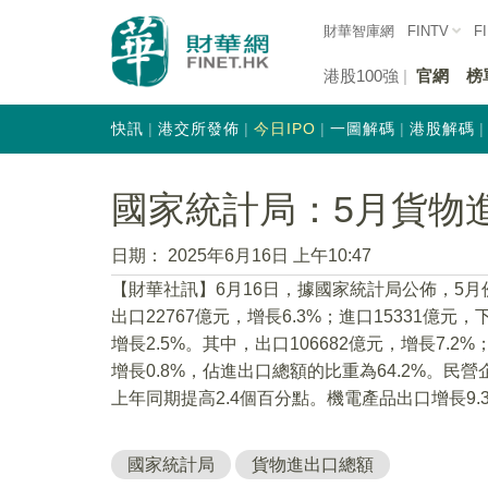
財華智庫網
FINTV
F
港股100強
官網
榜
快訊
港交所發佈
今日IPO
一圖解碼
港股解碼
國家統計局：5月貨物進
日期：
2025年6月16日 上午10:47
【財華社訊】6月16日，據國家統計局公佈，5月份
出口22767億元，增長6.3%；進口15331億元，
增長2.5%。其中，出口106682億元，增長7.2%
增長0.8%，佔進出口總額的比重為64.2%。民營
上年同期提高2.4個百分點。機電產品出口增長9.
國家統計局
貨物進出口總額