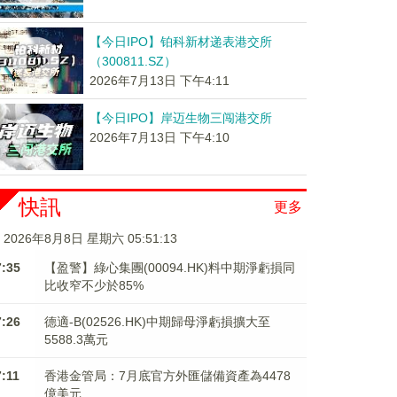
【今日IPO】铂科新材递表港交所
（300811.SZ）
2026年7月13日 下午4:11
【今日IPO】岸迈生物三闯港交所
2026年7月13日 下午4:10
快訊
更多
2026年8月8日 星期六 05:51:14
7:35
【盈警】綠心集團(00094.HK)料中期淨虧損同
比收窄不少於85%
7:26
德適-B(02526.HK)中期歸母淨虧損擴大至
5588.3萬元
7:11
香港金管局：7月底官方外匯儲備資產為4478
億美元