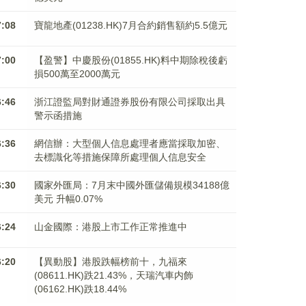
7:08
寶龍地產(01238.HK)7月合約銷售額約5.5億元
7:00
【盈警】中慶股份(01855.HK)料中期除稅後虧
損500萬至2000萬元
6:46
浙江證監局對財通證券股份有限公司採取出具
警示函措施
6:36
網信辦：大型個人信息處理者應當採取加密、
去標識化等措施保障所處理個人信息安全
6:30
國家外匯局：7月末中國外匯儲備規模34188億
美元 升幅0.07%
6:24
山金國際：港股上市工作正常推進中
6:20
【異動股】港股跌幅榜前十，九福來
(08611.HK)跌21.43%，天瑞汽車内飾
(06162.HK)跌18.44%