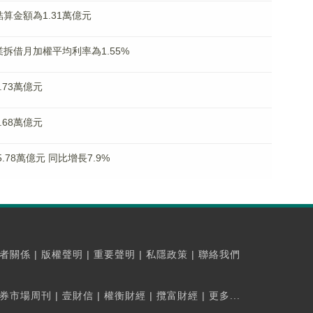
算金額為1.31萬億元
拆借月加權平均利率為1.55%
73萬億元
68萬億元
.78萬億元 同比增長7.9%
者關係
|
版權聲明
|
重要聲明
|
私隱政策
|
聯絡我們
券市場周刊
|
壹財信
|
權衡財經
|
攬富財經
|
更多...