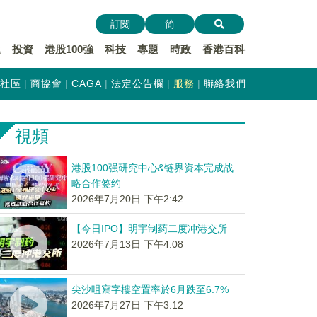
訂閱
简
遞
投資
港股100強
科技
專題
時政
香港百科
社區
商協會
CAGA
法定公告欄
服務
聯絡我們
視頻
港股100强研究中心&链界资本完成战
略合作签约
2026年7月20日 下午2:42
【今日IPO】明宇制药二度冲港交所
2026年7月13日 下午4:08
尖沙咀寫字樓空置率於6月跌至6.7%
2026年7月27日 下午3:12