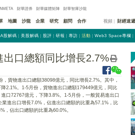
INMETA
財華證券
財華
媒體矩陣
財華
智庫沙龍
單
地圖
沙龍
企業
研究
顧問
合作
視頻
財經速
A股解碼
美股解碼
股評
研報
專訪
活動
Web3 Space專欄
出口總額同比增長2.7%
，貨物進出口總額38098億元，同比增長2.7%。其中，
下降2.1%。1-5月份，貨物進出口總額179449億元，同比
；進口72767億元，下降3.8%。1-5月份，一般貿易進出口
企業進出口增長7.0%，佔進出口總額的比重為57.1%，比
3%，佔出口總額的比重為60.0%。