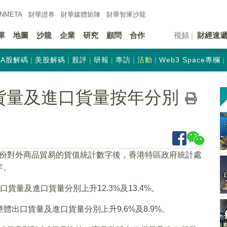
INMETA
財華證券
財華
媒體矩陣
財華
智庫沙龍
單
地圖
沙龍
企業
研究
顧問
合作
視頻
財經速
A股解碼
美股解碼
股評
研報
專訪
活動
Web3 Space專欄
貨量及進口貨量按年分別
4月份對外商品貿易的貨值統計數字後，香港特區政府統計處
字。
口貨量及進口貨量分別上升12.3%及13.4%。
整體出口貨量及進口貨量分別上升9.6%及8.9%。