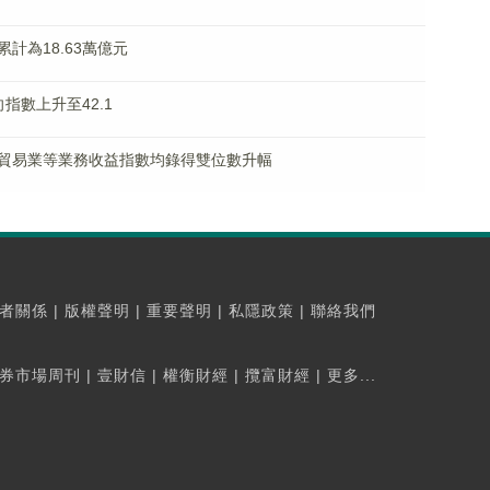
計為18.63萬億元
指數上升至42.1
貿易業等業務收益指數均錄得雙位數升幅
者關係
|
版權聲明
|
重要聲明
|
私隱政策
|
聯絡我們
券市場周刊
|
壹財信
|
權衡財經
|
攬富財經
|
更多...