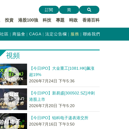
訂閱
简
遞
投資
港股100強
科技
專題
時政
香港百科
社區
商協會
CAGA
法定公告欄
服務
聯絡我們
視頻
【今日IPO】大金重工[1081.HK]飙涨
超19%
2026年7月24日 下午5:36
【今日IPO】新易盛[300502.SZ]冲刺
港股上市
2026年7月20日 下午5:20
【今日IPO】铂科电子递表港交所
2026年7月16日 下午3:50