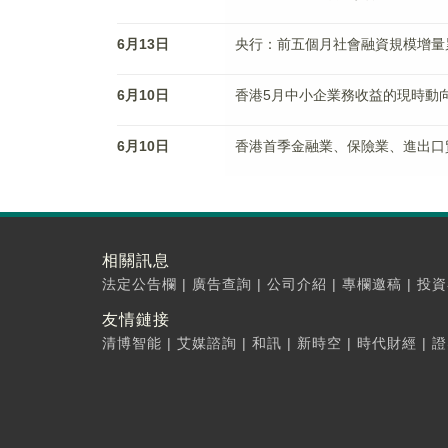
6月13日
央行：前五個月社會融資規模增量累
6月10日
香港5月中小企業務收益的現時動向
6月10日
香港首季金融業、保險業、進出口
相關訊息
法定公告欄
|
廣告查詢
|
公司介紹
|
專欄邀稿
|
投資
友情鏈接
清博智能
|
艾媒諮詢
|
和訊
|
新時空
|
時代財經
|
證