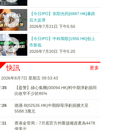
【今日IPO】东阳光药[6887.HK]暴跌
后大反弹
2026年7月21日 下午5:50
【今日IPO】中科闻歌[1956.HK]创上
市新低
2026年7月20日 下午5:20
快訊
更多
2026年8月7日 星期五 09:53:43
7:35
【盈警】綠心集團(00094.HK)料中期淨虧損同
比收窄不少於85%
7:26
德適-B(02526.HK)中期歸母淨虧損擴大至
5588.3萬元
7:11
香港金管局：7月底官方外匯儲備資產為4478
億美元