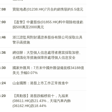
7:08
寶龍地產(01238.HK)7月合約銷售額約5.5億元
7:00
【盈警】中慶股份(01855.HK)料中期除稅後虧
損500萬至2000萬元
6:46
浙江證監局對財通證券股份有限公司採取出具
警示函措施
6:36
網信辦：大型個人信息處理者應當採取加密、
去標識化等措施保障所處理個人信息安全
6:30
國家外匯局：7月末中國外匯儲備規模34188億
美元 升幅0.07%
6:24
山金國際：港股上市工作正常推進中
6:20
【異動股】港股跌幅榜前十，九福來
(08611.HK)跌21.43%，天瑞汽車内飾
(06162.HK)跌18.44%