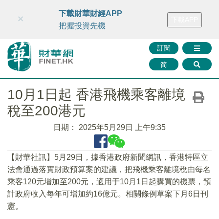
財華智庫網
FINTV
FINMETA
財華證券
媒體矩陣
下載財華財經APP
×
下載APP
智庫沙龍
聯絡我們
把握投資先機
訂閱
简
10月1日起 香港飛機乘客離境
稅至200港元
日期：
2025年5月29日 上午9:35
【財華社訊】5月29日，據香港政府新聞網訊，香港特區立
法會通過落實財政預算案的建議，把飛機乘客離境稅由每名
乘客120元增加至200元，適用于10月1日起購買的機票，預
計政府收入每年可增加約16億元。相關條例草案下月6日刊
憲。