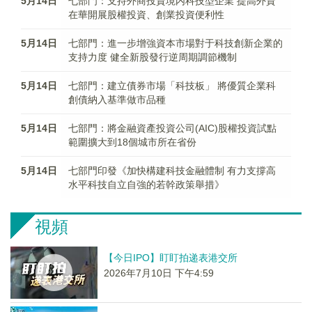
5月14日
七部門：支持外商投資境内科技型企業 提高外資
在華開展股權投資、創業投資便利性
5月14日
七部門：進一步增強資本市場對于科技創新企業的
支持力度 健全新股發行逆周期調節機制
5月14日
七部門：建立債券市場「科技板」 將優質企業科
創債納入基準做市品種
5月14日
七部門：將金融資產投資公司(AIC)股權投資試點
範圍擴大到18個城市所在省份
5月14日
七部門印發《加快構建科技金融體制 有力支撐高
水平科技自立自強的若幹政策舉措》
視頻
【今日IPO】盯盯拍递表港交所
2026年7月10日 下午4:59