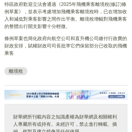
特區政府歡迎立法會通過《2025年飛機乘客離境稅(修訂)條
例草案》，並表示考慮增加飛機乘客離境稅時，已在增加收
入和減低對乘客影響之間作出平衡。離境稅增幅對飛機乘客
的整體出行開支影響十分輕微。
條例草案也簡化政府向航空公司和直升機公司繳付行政費的
財政安排，賦權財政司司長批準它們保留部分已收取的飛機
乘客
離境稅
財華網所刊載內容之知識產權為財華網及相關權利
人專屬所有或持有。未經許可，禁止進行轉載、摘
編、複製及建立鏡像等任何使用。