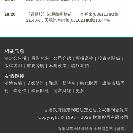
16:20
【異動股】港股跌幅榜前十，九福來(08611.HK)跌
21.43%，天瑞汽車内飾(06162.HK)跌18.44%
相關訊息
法定公告欄
|
廣告查詢
|
公司介紹
|
專欄邀稿
|
投資者關係
|
版權聲明
|
重要聲明
|
私隱政策
|
聯絡我們
友情鏈接
清博智能
|
艾媒諮詢
|
和訊
|
新時空
|
時代財經
|
證券市場周
刊
|
壹財信
|
權衡財經
|
攬富財經
|
更多...
香港政府指定刊載法定通告之憲報刊登報章
Copyright © 1998 - 2026 財華控股有限公司
香港財華社版權所有,未經同意不得轉載。