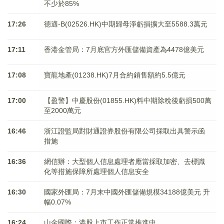
不少於85%
17:26
德適-B(02526.HK)中期歸母淨虧損擴大至5588.3萬元
17:11
香港金管局：7月底官方外匯儲備資產為4478億美元
17:08
寶龍地產(01238.HK)7月合約銷售額約5.5億元
17:00
【盈警】中慶股份(01855.HK)料中期除稅後虧損500萬
至2000萬元
16:46
浙江證監局對財通證券股份有限公司採取出具警示函
措施
16:36
網信辦：大型個人信息處理者應當採取加密、去標識
化等措施保障所處理個人信息安全
16:30
國家外匯局：7月末中國外匯儲備規模34188億美元 升
幅0.07%
16:24
山金國際：港股上市工作正常推進中