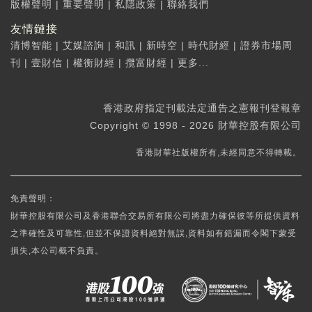
版權聲明
|
重要聲明
|
私隱政策
|
聯絡我們
友情鏈接
清博智能
|
艾媒諮詢
|
和訊
|
新時空
|
時代財經
|
證券市場周
刊
|
壹財信
|
權衡財經
|
攬富財經
|
更多...
香港政府指定刊載法定通告之憲報刊登報章
Copyright © 1998 - 2026 財華控股有限公司
香港財華社版權所有,未經同意不得轉載。
免責聲明：
財華控股有限公司及香港聯合交易所有限公司將盡力確保彼等所提供資料
之準確性及可靠性,但並不保證資料絕對無誤,資料如有錯漏而令閣下蒙受
損失,本公司概不負責。