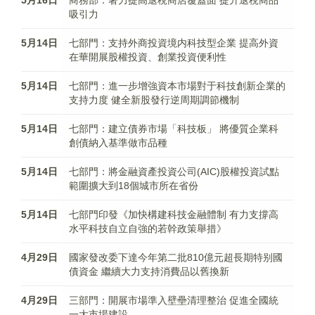
5月16日
商務部：著力提高退稅商店覆蓋面 提升退稅商品
吸引力
5月14日
七部門：支持外商投資境内科技型企業 提高外資
在華開展股權投資、創業投資便利性
5月14日
七部門：進一步增強資本市場對于科技創新企業的
支持力度 健全新股發行逆周期調節機制
5月14日
七部門：建立債券市場「科技板」 將優質企業科
創債納入基準做市品種
5月14日
七部門：將金融資產投資公司(AIC)股權投資試點
範圍擴大到18個城市所在省份
5月14日
七部門印發《加快構建科技金融體制 有力支撐高
水平科技自立自強的若幹政策舉措》
4月29日
國家發改委下達今年第二批810億元超長期特别國
債資金 繼續大力支持消費品以舊換新
4月29日
三部門：開展市場準入壁壘清理整治 促進全國統
一大市場建設