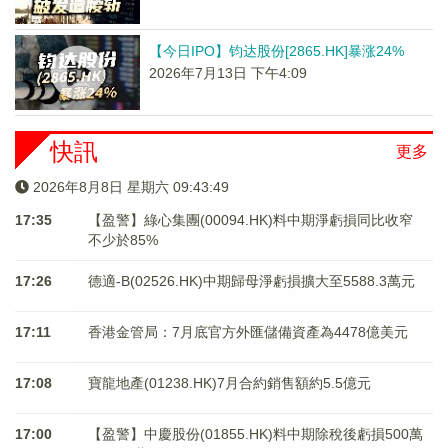
【今日IPO】钧达股份[2865.HK]暴涨24%
2026年7月13日 下午4:09
快訊
更多
2026年8月8日 星期六 09:43:49
17:35
【盈警】綠心集團(00094.HK)料中期淨虧損同比收窄
不少於85%
17:26
德適-B(02526.HK)中期歸母淨虧損擴大至5588.3萬元
17:11
香港金管局：7月底官方外匯儲備資產為4478億美元
17:08
寶龍地產(01238.HK)7月合約銷售額約5.5億元
17:00
【盈警】中慶股份(01855.HK)料中期除稅後虧損500萬