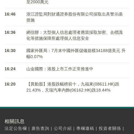
至2000萬元
16:46
浙江證監局對財通證券股份有限公司採取出具警示函
措施
16:36
網信辦：大型個人信息處理者應當採取加密、去標識
化等措施保障所處理個人信息安全
16:30
國家外匯局：7月末中國外匯儲備規模34188億美元 升
幅0.07%
16:24
山金國際：港股上市工作正常推進中
16:20
【異動股】港股跌幅榜前十，九福來(08611.HK)跌
21.43%，天瑞汽車内飾(06162.HK)跌18.44%
相關訊息
法定公告欄
|
廣告查詢
|
公司介紹
|
專欄邀稿
|
投資者關係
|