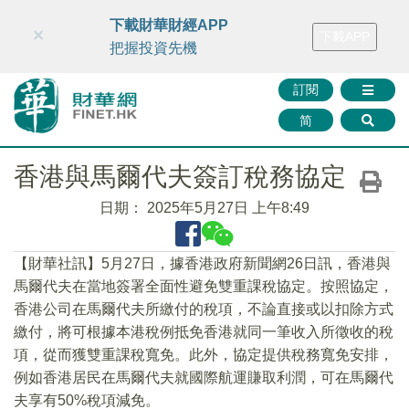
財華智庫網
FINTV
FINMETA
財華證券
媒體矩陣
下載財華財經APP
×
下載APP
智庫沙龍
聯絡我們
把握投資先機
訂閱
简
香港與馬爾代夫簽訂稅務協定
日期：
2025年5月27日 上午8:49
【財華社訊】5月27日，據香港政府新聞網26日訊，香港與
馬爾代夫在當地簽署全面性避免雙重課稅協定。按照協定，
香港公司在馬爾代夫所繳付的稅項，不論直接或以扣除方式
繳付，將可根據本港稅例抵免香港就同一筆收入所徵收的稅
項，從而獲雙重課稅寬免。此外，協定提供稅務寬免安排，
例如香港居民在馬爾代夫就國際航運賺取利潤，可在馬爾代
夫享有50%稅項減免。