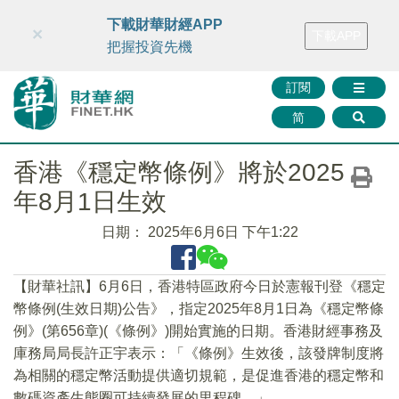
財華智庫網
FINTV
FINMETA
財華證券
媒體矩陣
下載財華財經APP
×
下載APP
智庫沙龍
聯絡我們
把握投資先機
訂閱
简
香港《穩定幣條例》將於2025
年8月1日生效
日期：
2025年6月6日 下午1:22
【財華社訊】6月6日，香港特區政府今日於憲報刊登《穩定
幣條例(生效日期)公告》，指定2025年8月1日為《穩定幣條
例》(第656章)(《條例》)開始實施的日期。香港財經事務及
庫務局局長許正宇表示：「《條例》生效後，該發牌制度將
為相關的穩定幣活動提供適切規範，是促進香港的穩定幣和
數碼資產生態圈可持續發展的里程碑。」