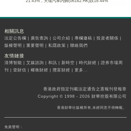
21.43%，天瑞汽車内飾(06162.HK)跌18.44%
相關訊息
法定公告欄
|
廣告查詢
|
公司介紹
|
專欄邀稿
|
投資者關係
|
版權聲明
|
重要聲明
|
私隱政策
|
聯絡我們
友情鏈接
清博智能
|
艾媒諮詢
|
和訊
|
新時空
|
時代財經
|
證券市場周
刊
|
壹財信
|
權衡財經
|
攬富財經
|
更多...
香港政府指定刊載法定通告之憲報刊登報章
Copyright © 1998 - 2026 財華控股有限公司
香港財華社版權所有,未經同意不得轉載。
免責聲明：