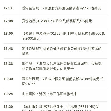
17:11
香港金管局：7月底官方外匯儲備資產為4478億美元
17:08
寶龍地產(01238.HK)7月合約銷售額約5.5億元
17:00
【盈警】中慶股份(01855.HK)料中期除稅後虧損500萬
至2000萬元
16:46
浙江證監局對財通證券股份有限公司採取出具警示函
措施
16:36
網信辦：大型個人信息處理者應當採取加密、去標識
化等措施保障所處理個人信息安全
16:30
國家外匯局：7月末中國外匯儲備規模34188億美元 升
幅0.07%
16:24
山金國際：港股上市工作正常推進中
16:20
【異動股】港股跌幅榜前十，九福來(08611.HK)跌