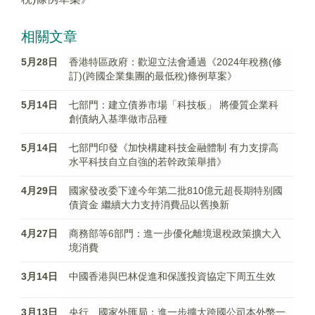
相關文章
5月28日
香港特區政府：歡迎立法會通過《2024年稅務(修
訂)(跨國企業集團的最低稅)條例草案》
5月14日
七部門：建立債券市場「科技板」 將優質企業科
創債納入基準做市品種
5月14日
七部門印發《加快構建科技金融體制 有力支撐高
水平科技自立自強的若幹政策舉措》
4月29日
國家發改委下達今年第二批810億元超長期特别國
債資金 繼續大力支持消費品以舊換新
4月27日
商務部等6部門：進一步優化離境退稅政策擴大入
境消費
3月14日
中國香港與巴林促進和保護投資協定下周五生效
3月13日
央行、國家外匯局：進一步擴大跨國公司本外幣一