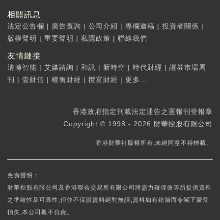
相關訊息
法定公告欄
|
廣告查詢
|
公司介紹
|
專欄邀稿
|
投資者關係
|
版權聲明
|
重要聲明
|
私隱政策
|
聯絡我們
友情鏈接
清博智能
|
艾媒諮詢
|
和訊
|
新時空
|
時代財經
|
證券市場周
刊
|
壹財信
|
權衡財經
|
攬富財經
|
更多...
香港政府指定刊載法定通告之憲報刊登報章
Copyright © 1998 - 2026 財華控股有限公司
香港財華社版權所有,未經同意不得轉載。
免責聲明：
財華控股有限公司及香港聯合交易所有限公司將盡力確保彼等所提供資料
之準確性及可靠性,但並不保證資料絕對無誤,資料如有錯漏而令閣下蒙受
損失,本公司概不負責。