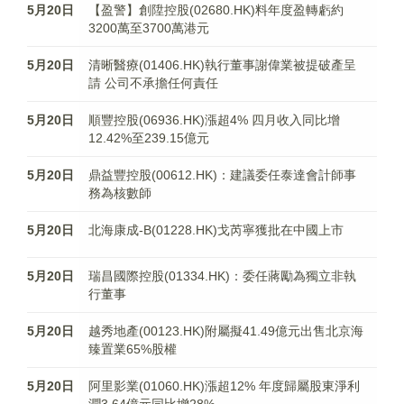
5月20日
【盈警】創陞控股(02680.HK)料年度盈轉虧約
3200萬至3700萬港元
5月20日
清晰醫療(01406.HK)執行董事謝偉業被提破產呈
請 公司不承擔任何責任
5月20日
順豐控股(06936.HK)漲超4% 四月收入同比增
12.42%至239.15億元
5月20日
鼎益豐控股(00612.HK)：建議委任泰達會計師事
務為核數師
5月20日
北海康成-B(01228.HK)戈芮寧獲批在中國上市
5月20日
瑞昌國際控股(01334.HK)：委任蔣勵為獨立非執
行董事
5月20日
越秀地產(00123.HK)附屬擬41.49億元出售北京海
臻置業65%股權
5月20日
阿里影業(01060.HK)漲超12% 年度歸屬股東淨利