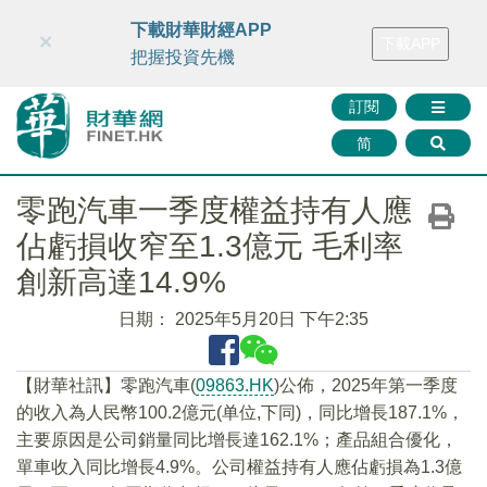
財華智庫網
FINTV
FINMETA
財華證券
媒體矩陣
下載財華財經APP
×
下載APP
智庫沙龍
聯絡我們
把握投資先機
訂閱
简
零跑汽車一季度權益持有人應
佔虧損收窄至1.3億元 毛利率
創新高達14.9%
日期：
2025年5月20日 下午2:35
【財華社訊】零跑汽車(
09863.HK
)公佈，2025年第一季度
的收入為人民幣100.2億元(单位,下同)，同比增長187.1%，
主要原因是公司銷量同比增長達162.1%；產品組合優化，
單車收入同比增長4.9%。公司權益持有人應佔虧損為1.3億