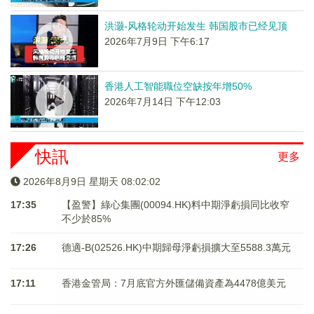
洪灏-风格轮动开始发生 韩国股市已经见顶
2026年7月9日 下午6:17
香港人工智能職位空缺按年增50%
2026年7月14日 下午12:03
快訊
更多
2026年8月9日 星期天 08:02:02
17:35
【盈警】綠心集團(00094.HK)料中期淨虧損同比收窄
不少於85%
17:26
德適-B(02526.HK)中期歸母淨虧損擴大至5588.3萬元
17:11
香港金管局：7月底官方外匯儲備資產為4478億美元