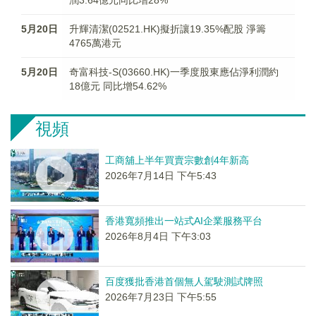
潤3.64億元同比增28%
5月20日
升輝清潔(02521.HK)擬折讓19.35%配股 淨籌
4765萬港元
5月20日
奇富科技-S(03660.HK)一季度股東應佔淨利潤約
18億元 同比增54.62%
視頻
工商舖上半年買賣宗數創4年新高
2026年7月14日 下午5:43
香港寬頻推出一站式AI企業服務平台
2026年8月4日 下午3:03
百度獲批香港首個無人駕駛測試牌照
2026年7月23日 下午5:55