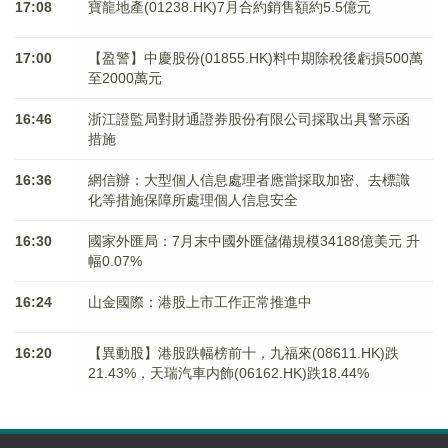
17:08
寶龍地產(01238.HK)7月合約銷售額約5.5億元
17:00
【盈警】中慶股份(01855.HK)料中期除稅後虧損500萬
至2000萬元
16:46
浙江證監局對財通證券股份有限公司採取出具警示函
措施
16:36
網信辦：大型個人信息處理者應當採取加密、去標識
化等措施保障所處理個人信息安全
16:30
國家外匯局：7月末中國外匯儲備規模34188億美元 升
幅0.07%
16:24
山金國際：港股上市工作正常推進中
16:20
【異動股】港股跌幅榜前十，九福來(08611.HK)跌
21.43%，天瑞汽車内飾(06162.HK)跌18.44%